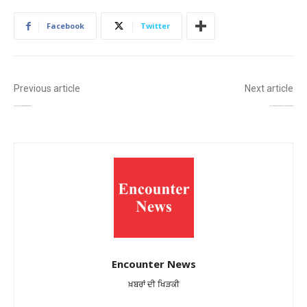
Facebook
Twitter
Previous article
Next article
ਏਲਾਂਟੇ ਮਾਲ ‘ਚ ਪ੍ਰਸ਼ਾਸਨ ਦੀ ਵੱਡੀ ਕਾਰਵਾਈ, ਚੱਲਿਆ ਪੀਲਾ ਪੰਜਾ!
ਬਿਹਾਰ – ਸਾਬਕਾ ਵਿਧਾਇਕ ਅਨੰਤ ਸਿੰਘ ਗ੍ਰਿਫ਼ਤਾਰ — ਚੋਣਾਂ ਤੋਂ ਪਹਿਲਾਂ ਵੱਡੀ ਕਾਰਵਾਈ
Encounter News
ਖ਼ਬਰਾਂ ਦੀ ਖਿੜਕੀ