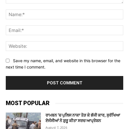
Comment:
Na
Ema
Web
Save my name, email, and website in this browser for the
next time I comment.
MOST POPULAR
ਰਾਮਬਨ ’ਚ ਪੁਲਿਸ ਨਾਕਾ ਤੋੜ ਕੇ ਭੱਜੀ ਕਾਰ, ਸੁਰੱਖਿਆ
ਏਜੰਸੀਆਂ ਨੇ ਸ਼ੁਰੂ ਕੀਤਾ ਸਰਚ ਆਪ੍ਰੇਸ਼ਨ
August 7, 2026