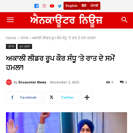
English
हिंदी
ਪੰਜਾਬੀ
Home
ਪੰਜਾਬ
ਅਕਾਲੀ ਲੀਡਰ ਰੂਪ ਕੌਰ ਸੰਧੂ 'ਤੇ ਰਾਤ ਦੇ ਸਮੇਂ ਹਮਲਾ!
ਪੰਜਾਬ
ਮੁਖ ਖ਼ਬਰਾਂ
ਅਕਾਲੀ ਲੀਡਰ ਰੂਪ ਕੌਰ ਸੰਧੂ ‘ਤੇ ਰਾਤ ਦੇ ਸਮੇਂ
ਹਮਲਾ!
By
Encounter News
November 2, 2025
0
0
Facebook
Twitter