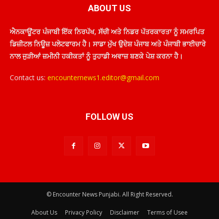
ABOUT US
ਐਨਕਾਊਂਟਰ ਪੰਜਾਬੀ ਇੱਕ ਨਿਰਪੱਖ, ਸੱਚੀ ਅਤੇ ਨਿਡਰ ਪੱਤਰਕਾਰਤਾ ਨੂੰ ਸਮਰਪਿਤ
ਡਿਜ਼ੀਟਲ ਨਿਊਜ਼ ਪਲੇਟਫਾਰਮ ਹੈ। ਸਾਡਾ ਮੁੱਖ ਉਦੇਸ਼ ਪੰਜਾਬ ਅਤੇ ਪੰਜਾਬੀ ਭਾਈਚਾਰੇ
ਨਾਲ ਜੁੜੀਆਂ ਜ਼ਮੀਨੀ ਹਕੀਕਤਾਂ ਨੂੰ ਤੁਹਾਡੀ ਅਵਾਜ਼ ਬਣਕੇ ਪੇਸ਼ ਕਰਨਾ ਹੈ।
Contact us:
encounternews1.editor@gmail.com
FOLLOW US
© Encounter News Punjabi. All Right Reserved.
About Us
Privacy Policy
Disclaimer
Terms of Usee