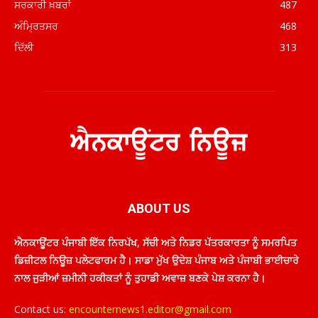
ਸਰਕਾਰੀ ਖ਼ਬਰਾਂ
487
ਅੰਮ੍ਰਿਤਸਰ
468
ਦਿੱਲੀ
313
ABOUT US
ਐਨਕਾਊਂਟਰ ਪੰਜਾਬੀ ਇੱਕ ਨਿਰਪੱਖ, ਸੱਚੀ ਅਤੇ ਨਿਡਰ ਪੱਤਰਕਾਰਤਾ ਨੂੰ ਸਮਰਪਿਤ
ਡਿਜ਼ੀਟਲ ਨਿਊਜ਼ ਪਲੇਟਫਾਰਮ ਹੈ। ਸਾਡਾ ਮੁੱਖ ਉਦੇਸ਼ ਪੰਜਾਬ ਅਤੇ ਪੰਜਾਬੀ ਭਾਈਚਾਰੇ
ਨਾਲ ਜੁੜੀਆਂ ਜ਼ਮੀਨੀ ਹਕੀਕਤਾਂ ਨੂੰ ਤੁਹਾਡੀ ਅਵਾਜ਼ ਬਣਕੇ ਪੇਸ਼ ਕਰਨਾ ਹੈ।
Contact us:
encounternews1.editor@gmail.com