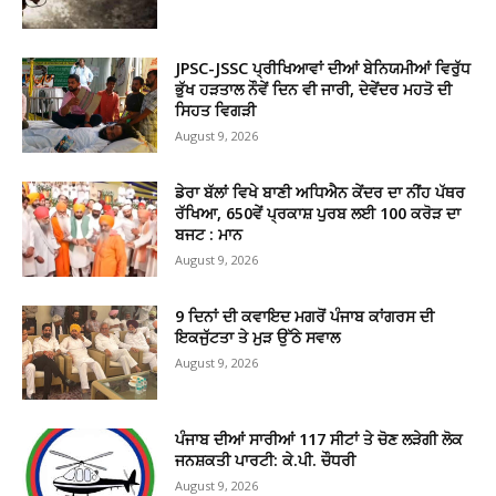
JPSC-JSSC ਪ੍ਰੀਖਿਆਵਾਂ ਦੀਆਂ ਬੇਨਿਯਮੀਆਂ ਵਿਰੁੱਧ
ਭੁੱਖ ਹੜਤਾਲ ਨੌਵੇਂ ਦਿਨ ਵੀ ਜਾਰੀ, ਦੇਵੇਂਦਰ ਮਹਤੋ ਦੀ
ਸਿਹਤ ਵਿਗੜੀ
August 9, 2026
ਡੇਰਾ ਬੱਲਾਂ ਵਿਖੇ ਬਾਣੀ ਅਧਿਐਨ ਕੇਂਦਰ ਦਾ ਨੀਂਹ ਪੱਥਰ
ਰੱਖਿਆ, 650ਵੇਂ ਪ੍ਰਕਾਸ਼ ਪੁਰਬ ਲਈ 100 ਕਰੋੜ ਦਾ
ਬਜਟ : ਮਾਨ
August 9, 2026
9 ਦਿਨਾਂ ਦੀ ਕਵਾਇਦ ਮਗਰੋਂ ਪੰਜਾਬ ਕਾਂਗਰਸ ਦੀ
ਇਕਜੁੱਟਤਾ ਤੇ ਮੁੜ ਉੱਠੇ ਸਵਾਲ
August 9, 2026
ਪੰਜਾਬ ਦੀਆਂ ਸਾਰੀਆਂ 117 ਸੀਟਾਂ ਤੇ ਚੋਣ ਲੜੇਗੀ ਲੋਕ
ਜਨਸ਼ਕਤੀ ਪਾਰਟੀ: ਕੇ.ਪੀ. ਚੌਧਰੀ
August 9, 2026