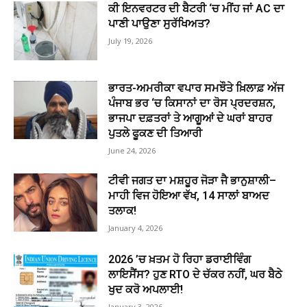
ਕੀ ਇਨਵਰਟਰ ਦੀ ਬੈਟਰੀ ‘ਚ ਮੀਂਹ ਜਾਂ AC ਦਾ
ਪਾਣੀ ਪਾਉਣਾ ਸੁਰੱਖਿਅਤ?
July 19, 2026
ਭਾਰਤ-ਅਮਰੀਕਾ ਵਪਾਰ ਸਮਝੌਤੇ ਖ਼ਿਲਾਫ਼ ਅੱਜ
ਪੰਜਾਬ ਭਰ ‘ਚ ਕਿਸਾਨਾਂ ਦਾ ਰੋਸ ਪ੍ਰਦਰਸ਼ਨ,
ਭਾਜਪਾ ਦਫ਼ਤਰਾਂ ਤੇ ਆਗੂਆਂ ਦੇ ਘਰਾਂ ਬਾਹਰ
ਪੁਤਲੇ ਫੂਕਣ ਦੀ ਤਿਆਰੀ
June 24, 2026
ਟੀਵੀ ਜਗਤ ਦਾ ਮਸ਼ਹੂਰ ਜੋੜਾ ਜੈ ਭਾਨੁਸ਼ਾਲੀ–
ਮਾਹੀ ਵਿਜ ਹੋਇਆ ਵੱਖ, 14 ਸਾਲਾਂ ਬਾਅਦ
ਤਲਾਕ!
January 4, 2026
2026 ’ਚ ਖ਼ਤਮ ਹੋ ਰਿਹਾ ਡਰਾਈਵਿੰਗ
ਲਾਇਸੈਂਸ? ਹੁਣ RTO ਦੇ ਚੱਕਰ ਨਹੀਂ, ਘਰ ਬੈਠੇ
ਖੁਦ ਕਰੋ ਅਪਲਾਈ!
January 3, 2026