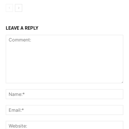
LEAVE A REPLY
Comment:
Na
Ema
Web