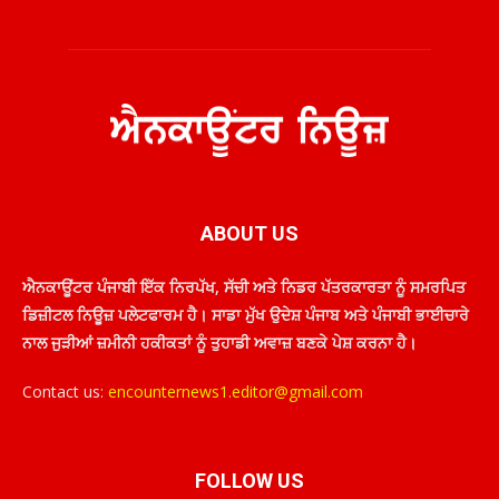
ABOUT US
ਐਨਕਾਊਂਟਰ ਪੰਜਾਬੀ ਇੱਕ ਨਿਰਪੱਖ, ਸੱਚੀ ਅਤੇ ਨਿਡਰ ਪੱਤਰਕਾਰਤਾ ਨੂੰ ਸਮਰਪਿਤ
ਡਿਜ਼ੀਟਲ ਨਿਊਜ਼ ਪਲੇਟਫਾਰਮ ਹੈ। ਸਾਡਾ ਮੁੱਖ ਉਦੇਸ਼ ਪੰਜਾਬ ਅਤੇ ਪੰਜਾਬੀ ਭਾਈਚਾਰੇ
ਨਾਲ ਜੁੜੀਆਂ ਜ਼ਮੀਨੀ ਹਕੀਕਤਾਂ ਨੂੰ ਤੁਹਾਡੀ ਅਵਾਜ਼ ਬਣਕੇ ਪੇਸ਼ ਕਰਨਾ ਹੈ।
Contact us:
encounternews1.editor@gmail.com
FOLLOW US