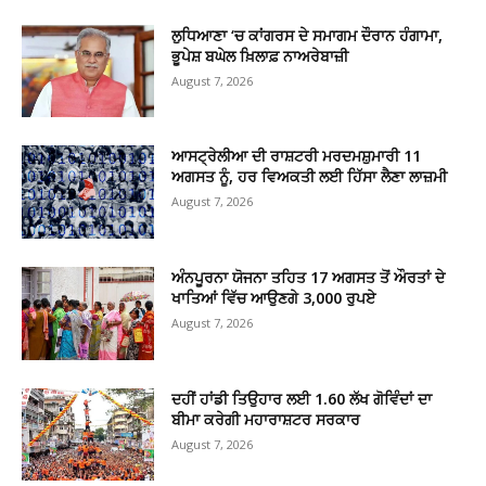
ਲੁਧਿਆਣਾ ‘ਚ ਕਾਂਗਰਸ ਦੇ ਸਮਾਗਮ ਦੌਰਾਨ ਹੰਗਾਮਾ,
ਭੂਪੇਸ਼ ਬਘੇਲ ਖ਼ਿਲਾਫ਼ ਨਾਅਰੇਬਾਜ਼ੀ
August 7, 2026
ਆਸਟ੍ਰੇਲੀਆ ਦੀ ਰਾਸ਼ਟਰੀ ਮਰਦਮਸ਼ੁਮਾਰੀ 11
ਅਗਸਤ ਨੂੰ, ਹਰ ਵਿਅਕਤੀ ਲਈ ਹਿੱਸਾ ਲੈਣਾ ਲਾਜ਼ਮੀ
August 7, 2026
ਅੰਨਪੂਰਨਾ ਯੋਜਨਾ ਤਹਿਤ 17 ਅਗਸਤ ਤੋਂ ਔਰਤਾਂ ਦੇ
ਖਾਤਿਆਂ ਵਿੱਚ ਆਉਣਗੇ 3,000 ਰੁਪਏ
August 7, 2026
ਦਹੀਂ ਹਾਂਡੀ ਤਿਉਹਾਰ ਲਈ 1.60 ਲੱਖ ਗੋਵਿੰਦਾਂ ਦਾ
ਬੀਮਾ ਕਰੇਗੀ ਮਹਾਰਾਸ਼ਟਰ ਸਰਕਾਰ
August 7, 2026