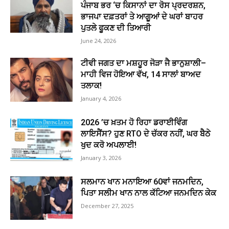
ਪੰਜਾਬ ਭਰ ‘ਚ ਕਿਸਾਨਾਂ ਦਾ ਰੋਸ ਪ੍ਰਦਰਸ਼ਨ,
ਭਾਜਪਾ ਦਫ਼ਤਰਾਂ ਤੇ ਆਗੂਆਂ ਦੇ ਘਰਾਂ ਬਾਹਰ
ਪੁਤਲੇ ਫੂਕਣ ਦੀ ਤਿਆਰੀ
June 24, 2026
ਟੀਵੀ ਜਗਤ ਦਾ ਮਸ਼ਹੂਰ ਜੋੜਾ ਜੈ ਭਾਨੁਸ਼ਾਲੀ–
ਮਾਹੀ ਵਿਜ ਹੋਇਆ ਵੱਖ, 14 ਸਾਲਾਂ ਬਾਅਦ
ਤਲਾਕ!
January 4, 2026
2026 ’ਚ ਖ਼ਤਮ ਹੋ ਰਿਹਾ ਡਰਾਈਵਿੰਗ
ਲਾਇਸੈਂਸ? ਹੁਣ RTO ਦੇ ਚੱਕਰ ਨਹੀਂ, ਘਰ ਬੈਠੇ
ਖੁਦ ਕਰੋ ਅਪਲਾਈ!
January 3, 2026
ਸਲਮਾਨ ਖਾਨ ਮਨਾਇਆ 60ਵਾਂ ਜਨਮਦਿਨ,
ਪਿਤਾ ਸਲੀਮ ਖਾਨ ਨਾਲ ਕੱਟਿਆ ਜਨਮਦਿਨ ਕੇਕ
December 27, 2025