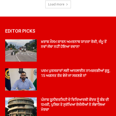
Load more
EDITOR PICKS
ਖ਼ਰਾਬ ਮੌਸਮ ਕਾਰਨ ਅਮਰਨਾਥ ਯਾਤਰਾ ਰੋਕੀ, ਜੰਮੂ ਤੋਂ
ਨਵਾਂ ਜੱਥਾ ਨਹੀਂ ਹੋਇਆ ਰਵਾਨਾ
ਪਦਮ ਪੁਰਸਕਾਰਾਂ ਲਈ ਆਨਲਾਈਨ ਨਾਮਜ਼ਦਗੀਆਂ ਸ਼ੁਰੂ,
15 ਅਗਸਤ ਤੱਕ ਭੇਜੇ ਜਾ ਸਕਣਗੇ ਨਾਂ
ਪੰਜਾਬ ਯੂਨੀਵਰਸਿਟੀ ਦੇ ਵਿਦਿਆਰਥੀ ਕੇਂਦਰ ਨੂੰ ਬੰਬ ਦੀ
ਧਮਕੀ, ਪੁਲਿਸ ਤੇ ਸੁਰੱਖਿਆ ਏਜੰਸੀਆਂ ਨੇ ਸੰਭਾਲਿਆ
ਮੋਰਚਾ