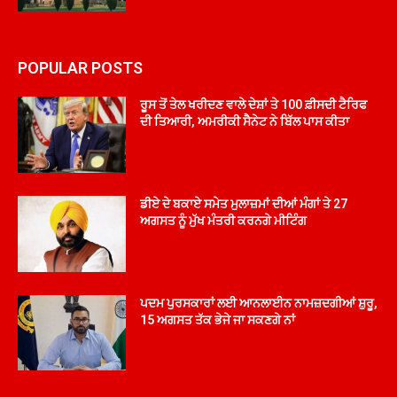
POPULAR POSTS
ਰੂਸ ਤੋਂ ਤੇਲ ਖਰੀਦਣ ਵਾਲੇ ਦੇਸ਼ਾਂ ਤੇ 100 ਫ਼ੀਸਦੀ ਟੈਰਿਫ
ਦੀ ਤਿਆਰੀ, ਅਮਰੀਕੀ ਸੈਨੇਟ ਨੇ ਬਿੱਲ ਪਾਸ ਕੀਤਾ
ਡੀਏ ਦੇ ਬਕਾਏ ਸਮੇਤ ਮੁਲਾਜ਼ਮਾਂ ਦੀਆਂ ਮੰਗਾਂ ਤੇ 27
ਅਗਸਤ ਨੂੰ ਮੁੱਖ ਮੰਤਰੀ ਕਰਨਗੇ ਮੀਟਿੰਗ
ਪਦਮ ਪੁਰਸਕਾਰਾਂ ਲਈ ਆਨਲਾਈਨ ਨਾਮਜ਼ਦਗੀਆਂ ਸ਼ੁਰੂ,
15 ਅਗਸਤ ਤੱਕ ਭੇਜੇ ਜਾ ਸਕਣਗੇ ਨਾਂ