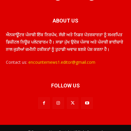
ABOUT US
ਐਨਕਾਊਂਟਰ ਪੰਜਾਬੀ ਇੱਕ ਨਿਰਪੱਖ, ਸੱਚੀ ਅਤੇ ਨਿਡਰ ਪੱਤਰਕਾਰਤਾ ਨੂੰ ਸਮਰਪਿਤ
ਡਿਜ਼ੀਟਲ ਨਿਊਜ਼ ਪਲੇਟਫਾਰਮ ਹੈ। ਸਾਡਾ ਮੁੱਖ ਉਦੇਸ਼ ਪੰਜਾਬ ਅਤੇ ਪੰਜਾਬੀ ਭਾਈਚਾਰੇ
ਨਾਲ ਜੁੜੀਆਂ ਜ਼ਮੀਨੀ ਹਕੀਕਤਾਂ ਨੂੰ ਤੁਹਾਡੀ ਅਵਾਜ਼ ਬਣਕੇ ਪੇਸ਼ ਕਰਨਾ ਹੈ।
Contact us:
encounternews1.editor@gmail.com
FOLLOW US