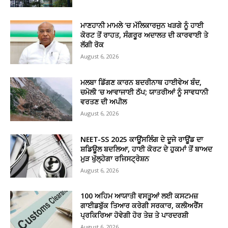
ਮਾਣਹਾਨੀ ਮਾਮਲੇ ‘ਚ ਮੱਲਿਕਾਰਜੁਨ ਖੜਗੇ ਨੂੰ ਹਾਈ
ਕੋਰਟ ਤੋਂ ਰਾਹਤ, ਸੰਗਰੂਰ ਅਦਾਲਤ ਦੀ ਕਾਰਵਾਈ ਤੇ
ਲੱਗੀ ਰੋਕ
August 6, 2026
ਮਲਬਾ ਡਿੱਗਣ ਕਾਰਨ ਬਦਰੀਨਾਥ ਹਾਈਵੇਅ ਬੰਦ,
ਚਮੋਲੀ ‘ਚ ਆਵਾਜਾਈ ਠੱਪ; ਯਾਤਰੀਆਂ ਨੂੰ ਸਾਵਧਾਨੀ
ਵਰਤਣ ਦੀ ਅਪੀਲ
August 6, 2026
NEET-SS 2025 ਕਾਊਂਸਲਿੰਗ ਦੇ ਦੂਜੇ ਰਾਊਂਡ ਦਾ
ਸ਼ਡਿਊਲ ਬਦਲਿਆ, ਹਾਈ ਕੋਰਟ ਦੇ ਹੁਕਮਾਂ ਤੋਂ ਬਾਅਦ
ਮੁੜ ਖੁੱਲ੍ਹੇਗਾ ਰਜਿਸਟ੍ਰੇਸ਼ਨ
August 6, 2026
100 ਅਹਿਮ ਆਯਾਤੀ ਵਸਤੂਆਂ ਲਈ ਕਸਟਮਜ਼
ਗਾਈਡਬੁੱਕ ਤਿਆਰ ਕਰੇਗੀ ਸਰਕਾਰ, ਕਲੀਅਰੈਂਸ
ਪ੍ਰਕਿਰਿਆ ਹੋਵੇਗੀ ਹੋਰ ਤੇਜ਼ ਤੇ ਪਾਰਦਰਸ਼ੀ
August 6, 2026