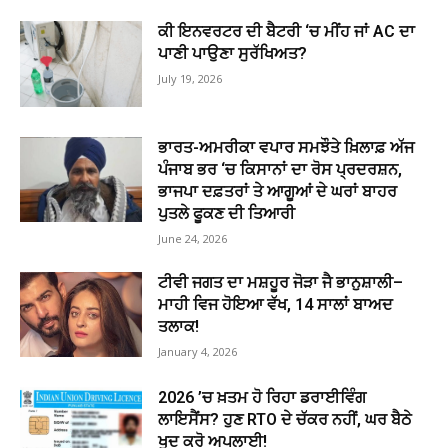
ਕੀ ਇਨਵਰਟਰ ਦੀ ਬੈਟਰੀ ‘ਚ ਮੀਂਹ ਜਾਂ AC ਦਾ
ਪਾਣੀ ਪਾਉਣਾ ਸੁਰੱਖਿਅਤ?
July 19, 2026
ਭਾਰਤ-ਅਮਰੀਕਾ ਵਪਾਰ ਸਮਝੌਤੇ ਖ਼ਿਲਾਫ਼ ਅੱਜ
ਪੰਜਾਬ ਭਰ ‘ਚ ਕਿਸਾਨਾਂ ਦਾ ਰੋਸ ਪ੍ਰਦਰਸ਼ਨ,
ਭਾਜਪਾ ਦਫ਼ਤਰਾਂ ਤੇ ਆਗੂਆਂ ਦੇ ਘਰਾਂ ਬਾਹਰ
ਪੁਤਲੇ ਫੂਕਣ ਦੀ ਤਿਆਰੀ
June 24, 2026
ਟੀਵੀ ਜਗਤ ਦਾ ਮਸ਼ਹੂਰ ਜੋੜਾ ਜੈ ਭਾਨੁਸ਼ਾਲੀ–
ਮਾਹੀ ਵਿਜ ਹੋਇਆ ਵੱਖ, 14 ਸਾਲਾਂ ਬਾਅਦ
ਤਲਾਕ!
January 4, 2026
2026 ’ਚ ਖ਼ਤਮ ਹੋ ਰਿਹਾ ਡਰਾਈਵਿੰਗ
ਲਾਇਸੈਂਸ? ਹੁਣ RTO ਦੇ ਚੱਕਰ ਨਹੀਂ, ਘਰ ਬੈਠੇ
ਖੁਦ ਕਰੋ ਅਪਲਾਈ!