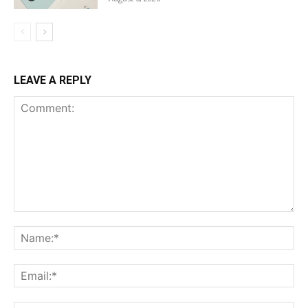
LEAVE A REPLY
Comment:
Na
Ema