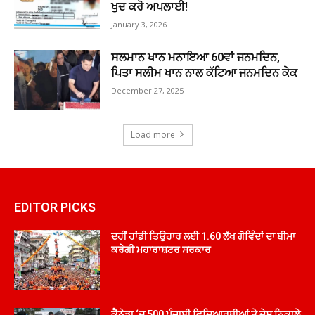
ਖੁਦ ਕਰੋ ਅਪਲਾਈ!
January 3, 2026
ਸਲਮਾਨ ਖਾਨ ਮਨਾਇਆ 60ਵਾਂ ਜਨਮਦਿਨ,
ਪਿਤਾ ਸਲੀਮ ਖਾਨ ਨਾਲ ਕੱਟਿਆ ਜਨਮਦਿਨ ਕੇਕ
December 27, 2025
Load more
EDITOR PICKS
ਦਹੀਂ ਹਾਂਡੀ ਤਿਉਹਾਰ ਲਈ 1.60 ਲੱਖ ਗੋਵਿੰਦਾਂ ਦਾ ਬੀਮਾ
ਕਰੇਗੀ ਮਹਾਰਾਸ਼ਟਰ ਸਰਕਾਰ
ਕੈਨੇਡਾ ‘ਚ 500 ਪੰਜਾਬੀ ਵਿਦਿਆਰਥੀਆਂ ਤੇ ਦੇਸ਼ ਨਿਕਾਲੇ