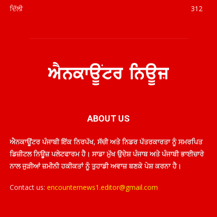
ਦਿੱਲੀ
312
ABOUT US
ਐਨਕਾਊਂਟਰ ਪੰਜਾਬੀ ਇੱਕ ਨਿਰਪੱਖ, ਸੱਚੀ ਅਤੇ ਨਿਡਰ ਪੱਤਰਕਾਰਤਾ ਨੂੰ ਸਮਰਪਿਤ
ਡਿਜ਼ੀਟਲ ਨਿਊਜ਼ ਪਲੇਟਫਾਰਮ ਹੈ। ਸਾਡਾ ਮੁੱਖ ਉਦੇਸ਼ ਪੰਜਾਬ ਅਤੇ ਪੰਜਾਬੀ ਭਾਈਚਾਰੇ
ਨਾਲ ਜੁੜੀਆਂ ਜ਼ਮੀਨੀ ਹਕੀਕਤਾਂ ਨੂੰ ਤੁਹਾਡੀ ਅਵਾਜ਼ ਬਣਕੇ ਪੇਸ਼ ਕਰਨਾ ਹੈ।
Contact us:
encounternews1.editor@gmail.com