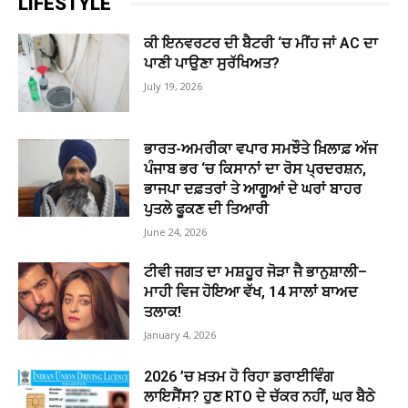
LIFESTYLE
ਕੀ ਇਨਵਰਟਰ ਦੀ ਬੈਟਰੀ ‘ਚ ਮੀਂਹ ਜਾਂ AC ਦਾ
ਪਾਣੀ ਪਾਉਣਾ ਸੁਰੱਖਿਅਤ?
July 19, 2026
ਭਾਰਤ-ਅਮਰੀਕਾ ਵਪਾਰ ਸਮਝੌਤੇ ਖ਼ਿਲਾਫ਼ ਅੱਜ
ਪੰਜਾਬ ਭਰ ‘ਚ ਕਿਸਾਨਾਂ ਦਾ ਰੋਸ ਪ੍ਰਦਰਸ਼ਨ,
ਭਾਜਪਾ ਦਫ਼ਤਰਾਂ ਤੇ ਆਗੂਆਂ ਦੇ ਘਰਾਂ ਬਾਹਰ
ਪੁਤਲੇ ਫੂਕਣ ਦੀ ਤਿਆਰੀ
June 24, 2026
ਟੀਵੀ ਜਗਤ ਦਾ ਮਸ਼ਹੂਰ ਜੋੜਾ ਜੈ ਭਾਨੁਸ਼ਾਲੀ–
ਮਾਹੀ ਵਿਜ ਹੋਇਆ ਵੱਖ, 14 ਸਾਲਾਂ ਬਾਅਦ
ਤਲਾਕ!
January 4, 2026
2026 ’ਚ ਖ਼ਤਮ ਹੋ ਰਿਹਾ ਡਰਾਈਵਿੰਗ
ਲਾਇਸੈਂਸ? ਹੁਣ RTO ਦੇ ਚੱਕਰ ਨਹੀਂ, ਘਰ ਬੈਠੇ