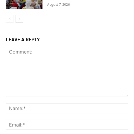
August 7, 2026
LEAVE A REPLY
Comment:
Na
Ema