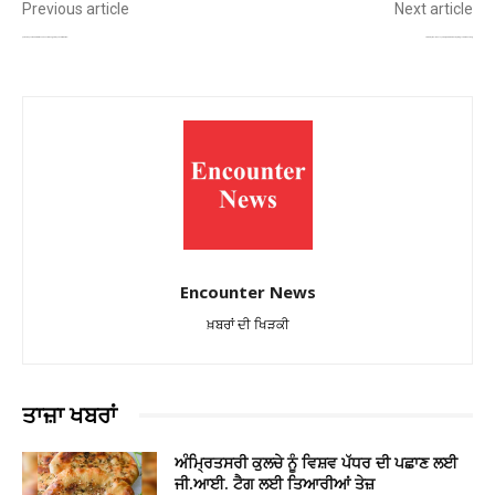
Previous article
Next article
ਸ੍ਰੀ ਫ਼ਤਹਿਗੜ੍ਹ ਸਾਹਿਬ ’ਚ ਡੀਜੀਪੀ ਗੌਰਵ ਯਾਦਵ ਨੇ ਟੇਕਿਆ ਮੱਥਾ, ਸੁਰੱਖਿਆ ਪ੍ਰਬੰਧਾਂ ਦਾ ਲਿਆ ਜਾਇਜ਼ਾ
ਪਟਿਆਲਾ ’ਚ ਪੁਲਿਸ–ਗੈਂਗਸਟਰ ਮੁਕਾਬਲਾ, ਲੱਕੀ ਪਟਿਆਲ ਗੈਂਗ ਨਾਲ ਜੁੜਿਆ ਸ਼ੂਟਰ ਗੋਲੀ ਲੱਗਣ ਨਾਲ ਕਾਬੂ
Encounter News
ਖ਼ਬਰਾਂ ਦੀ ਖਿੜਕੀ
ਤਾਜ਼ਾ ਖਬਰਾਂ
ਅੰਮ੍ਰਿਤਸਰੀ ਕੁਲਚੇ ਨੂੰ ਵਿਸ਼ਵ ਪੱਧਰ ਦੀ ਪਛਾਣ ਲਈ
ਜੀ.ਆਈ. ਟੈਗ ਲਈ ਤਿਆਰੀਆਂ ਤੇਜ਼