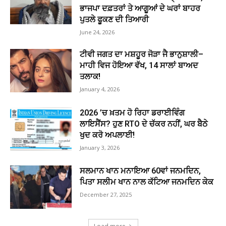
ਭਾਜਪਾ ਦਫ਼ਤਰਾਂ ਤੇ ਆਗੂਆਂ ਦੇ ਘਰਾਂ ਬਾਹਰ
ਪੁਤਲੇ ਫੂਕਣ ਦੀ ਤਿਆਰੀ
June 24, 2026
ਟੀਵੀ ਜਗਤ ਦਾ ਮਸ਼ਹੂਰ ਜੋੜਾ ਜੈ ਭਾਨੁਸ਼ਾਲੀ–
ਮਾਹੀ ਵਿਜ ਹੋਇਆ ਵੱਖ, 14 ਸਾਲਾਂ ਬਾਅਦ
ਤਲਾਕ!
January 4, 2026
2026 ’ਚ ਖ਼ਤਮ ਹੋ ਰਿਹਾ ਡਰਾਈਵਿੰਗ
ਲਾਇਸੈਂਸ? ਹੁਣ RTO ਦੇ ਚੱਕਰ ਨਹੀਂ, ਘਰ ਬੈਠੇ
ਖੁਦ ਕਰੋ ਅਪਲਾਈ!
January 3, 2026
ਸਲਮਾਨ ਖਾਨ ਮਨਾਇਆ 60ਵਾਂ ਜਨਮਦਿਨ,
ਪਿਤਾ ਸਲੀਮ ਖਾਨ ਨਾਲ ਕੱਟਿਆ ਜਨਮਦਿਨ ਕੇਕ
December 27, 2025