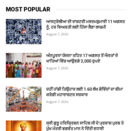
MOST POPULAR
ਆਸਟ੍ਰੇਲੀਆ ਦੀ ਰਾਸ਼ਟਰੀ ਮਰਦਮਸ਼ੁਮਾਰੀ 11 ਅਗਸਤ
ਨੂੰ, ਹਰ ਵਿਅਕਤੀ ਲਈ ਹਿੱਸਾ ਲੈਣਾ ਲਾਜ਼ਮੀ
August 7, 2026
ਅੰਨਪੂਰਨਾ ਯੋਜਨਾ ਤਹਿਤ 17 ਅਗਸਤ ਤੋਂ ਔਰਤਾਂ ਦੇ
ਖਾਤਿਆਂ ਵਿੱਚ ਆਉਣਗੇ 3,000 ਰੁਪਏ
August 7, 2026
ਦਹੀਂ ਹਾਂਡੀ ਤਿਉਹਾਰ ਲਈ 1.60 ਲੱਖ ਗੋਵਿੰਦਾਂ ਦਾ ਬੀਮਾ
ਕਰੇਗੀ ਮਹਾਰਾਸ਼ਟਰ ਸਰਕਾਰ
August 7, 2026
ਸ੍ਰੀ ਗੁਰੂ ਹਰਿਕ੍ਰਿਸ਼ਨ ਸਾਹਿਬ ਜੀ ਦੇ ਪ੍ਰਕਾਸ਼ ਪੁਰਬ ਤੇ
ਮੁੱਖ ਮੰਤਰੀ ਭਗਵੰਤ ਮਾਨ ਨੇ ਦਿੱਤੀ ਵਧਾਈ