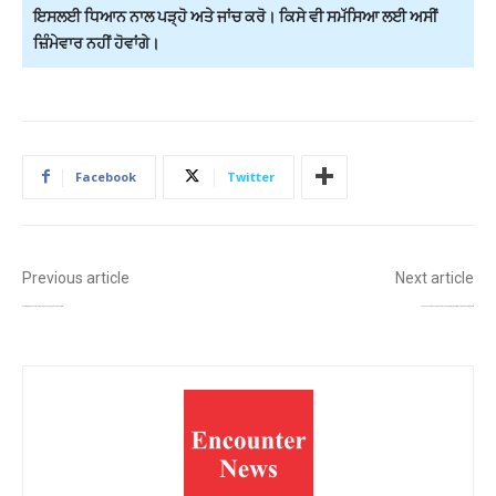
ਇਸਲਈ ਧਿਆਨ ਨਾਲ ਪੜ੍ਹੋ ਅਤੇ ਜਾਂਚ ਕਰੋ। ਕਿਸੇ ਵੀ ਸਮੱਸਿਆ ਲਈ ਅਸੀਂ
ਜ਼ਿੰਮੇਵਾਰ ਨਹੀਂ ਹੋਵਾਂਗੇ।
Facebook
Twitter
Previous article
Next article
ਅਮਰੀਕਾ ਨੇ ਈਰਾਨ ਤੇ ਮੁੜ ਕੀਤੇ ਹਵਾਈ ਹਮਲੇ, ਹੋਰਮੁਜ਼ ਜਲਡਮਰੂ ‘ਚ ਤਣਾਅ ਹੋਰ ਵਧਿਆ
ਰਾਮ ਮੰਦਰ ਚੜ੍ਹਾਵਾ ਗਬਨ ਮਾਮਲਾ ਸੁਪਰੀਮ ਕੋਰਟ ਤੱਕ ਪਹੁੰਚਿਆ, 13 ਜੁਲਾਈ ਨੂੰ ਪਟੀਸ਼ਨਾਂ ਤੇ ਹੋ ਸਕਦੀ ਹੈ ਸੁਣਵਾਈ