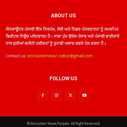
ABOUT US
ਐਨਕਾਊਂਟਰ ਪੰਜਾਬੀ ਇੱਕ ਨਿਰਪੱਖ, ਸੱਚੀ ਅਤੇ ਨਿਡਰ ਪੱਤਰਕਾਰਤਾ ਨੂੰ ਸਮਰਪਿਤ
ਡਿਜ਼ੀਟਲ ਨਿਊਜ਼ ਪਲੇਟਫਾਰਮ ਹੈ। ਸਾਡਾ ਮੁੱਖ ਉਦੇਸ਼ ਪੰਜਾਬ ਅਤੇ ਪੰਜਾਬੀ ਭਾਈਚਾਰੇ
ਨਾਲ ਜੁੜੀਆਂ ਜ਼ਮੀਨੀ ਹਕੀਕਤਾਂ ਨੂੰ ਤੁਹਾਡੀ ਅਵਾਜ਼ ਬਣਕੇ ਪੇਸ਼ ਕਰਨਾ ਹੈ।
Contact us:
encounternews1.editor@gmail.com
FOLLOW US
© Encounter News Punjabi. All Right Reserved.