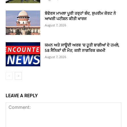
ਬੋਫੋਰਸ ਮਾਮਲਾ ਪੂਰੀ ਤਰ੍ਹਾਂ ਬੰਦ, ਸੁਪਰੀਮ ਕੋਰਟ ਨੇ
ਆਖਰੀ ਪਟੀਸ਼ਨ ਕੀਤੀ ਖਾਰਜ
August 7, 2026
ਯਮਨ ਅਤੇ ਸਾਊਦੀ ਅਰਬ ‘ਚ ਹੂਤੀ ਬਾਗੀਆਂ ਦੇ ਹਮਲੇ,
58 ਸੈਨਿਕਾਂ ਦੀ ਮੌਤ; ਕਈ ਨਾਗਰਿਕ ਜ਼ਖ਼ਮੀ
August 7, 2026
LEAVE A REPLY