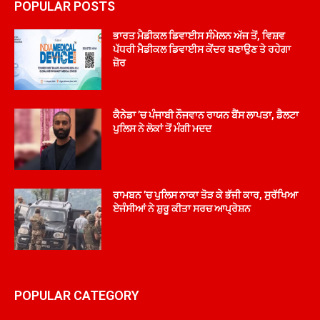
POPULAR POSTS
ਭਾਰਤ ਮੈਡੀਕਲ ਡਿਵਾਈਸ ਸੰਮੇਲਨ ਅੱਜ ਤੋਂ, ਵਿਸ਼ਵ
ਪੱਧਰੀ ਮੈਡੀਕਲ ਡਿਵਾਈਸ ਕੇਂਦਰ ਬਣਾਉਣ ਤੇ ਰਹੇਗਾ
ਜ਼ੋਰ
ਕੈਨੇਡਾ ’ਚ ਪੰਜਾਬੀ ਨੌਜਵਾਨ ਰਾਯਨ ਬੈਂਸ ਲਾਪਤਾ, ਡੈਲਟਾ
ਪੁਲਿਸ ਨੇ ਲੋਕਾਂ ਤੋਂ ਮੰਗੀ ਮਦਦ
ਰਾਮਬਨ ’ਚ ਪੁਲਿਸ ਨਾਕਾ ਤੋੜ ਕੇ ਭੱਜੀ ਕਾਰ, ਸੁਰੱਖਿਆ
ਏਜੰਸੀਆਂ ਨੇ ਸ਼ੁਰੂ ਕੀਤਾ ਸਰਚ ਆਪ੍ਰੇਸ਼ਨ
POPULAR CATEGORY