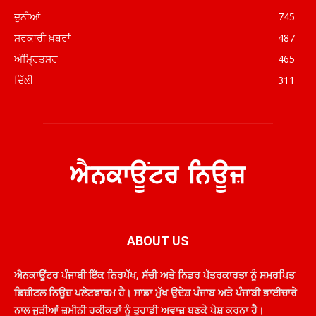
ਦੁਨੀਆਂ
745
ਸਰਕਾਰੀ ਖ਼ਬਰਾਂ
487
ਅੰਮ੍ਰਿਤਸਰ
465
ਦਿੱਲੀ
311
ABOUT US
ਐਨਕਾਊਂਟਰ ਪੰਜਾਬੀ ਇੱਕ ਨਿਰਪੱਖ, ਸੱਚੀ ਅਤੇ ਨਿਡਰ ਪੱਤਰਕਾਰਤਾ ਨੂੰ ਸਮਰਪਿਤ
ਡਿਜ਼ੀਟਲ ਨਿਊਜ਼ ਪਲੇਟਫਾਰਮ ਹੈ। ਸਾਡਾ ਮੁੱਖ ਉਦੇਸ਼ ਪੰਜਾਬ ਅਤੇ ਪੰਜਾਬੀ ਭਾਈਚਾਰੇ
ਨਾਲ ਜੁੜੀਆਂ ਜ਼ਮੀਨੀ ਹਕੀਕਤਾਂ ਨੂੰ ਤੁਹਾਡੀ ਅਵਾਜ਼ ਬਣਕੇ ਪੇਸ਼ ਕਰਨਾ ਹੈ।