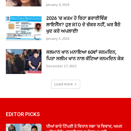
January 4, 2026
2026 ’ਚ ਖ਼ਤਮ ਹੋ ਰਿਹਾ ਡਰਾਈਵਿੰਗ
ਲਾਇਸੈਂਸ? ਹੁਣ RTO ਦੇ ਚੱਕਰ ਨਹੀਂ, ਘਰ ਬੈਠੇ
ਖੁਦ ਕਰੋ ਅਪਲਾਈ!
January 3, 2026
ਸਲਮਾਨ ਖਾਨ ਮਨਾਇਆ 60ਵਾਂ ਜਨਮਦਿਨ,
ਪਿਤਾ ਸਲੀਮ ਖਾਨ ਨਾਲ ਕੱਟਿਆ ਜਨਮਦਿਨ ਕੇਕ
December 27, 2025
Load more
EDITOR PICKS
ਧੀਆਂ ਬਾਰੇ ਟਿੱਪਣੀ ਤੇ ਵਿਧਾਨ ਸਭਾ ‘ਚ ਵਿਵਾਦ, ਅਮਨ