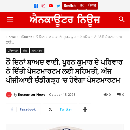
English
हिंदी
ਪੰਜਾਬੀ
Home
ਹਰਿਆਣਾ
ਨੌਂ ਦਿਨਾਂ ਬਾਅਦ ਵਾਈ. ਪੂਰਨ ਕੁਮਾਰ ਦੇ ਪਰਿਵਾਰ ਨੇ ਦਿੱਤੀ ਪੋਸਟਮਾਰਟਮ
ਲਈ...
ਹਰਿਆਣਾ
ਦੇਸ਼
ਮੁਖ ਖ਼ਬਰਾਂ
ਨੌਂ ਦਿਨਾਂ ਬਾਅਦ ਵਾਈ. ਪੂਰਨ ਕੁਮਾਰ ਦੇ ਪਰਿਵਾਰ
ਨੇ ਦਿੱਤੀ ਪੋਸਟਮਾਰਟਮ ਲਈ ਸਹਿਮਤੀ, ਅੱਜ
ਪੀਜੀਆਈ ਚੰਡੀਗੜ੍ਹ ’ਚ ਹੋਵੇਗਾ ਪੋਸਟਮਾਰਟਮ
By
Encounter News
October 15, 2025
0
0
Facebook
Twitter