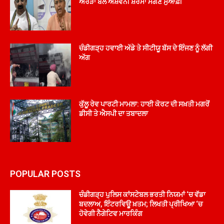
ਅਰੋੜਾ ਬੋਲੇ ਅਸ਼ਵਨੀ ਸ਼ਰਮਾ ਮੰਗਣ ਮੁਆਫ਼ੀ
ਚੰਡੀਗੜ੍ਹ ਹਵਾਈ ਅੱਡੇ ਤੇ ਸੀਟੀਯੂ ਬੱਸ ਦੇ ਇੰਜਣ ਨੂੰ ਲੱਗੀ
ਅੱਗ
ਕੁੱਲੂ ਰੇਵ ਪਾਰਟੀ ਮਾਮਲਾ: ਹਾਈ ਕੋਰਟ ਦੀ ਸਖ਼ਤੀ ਮਗਰੋਂ
ਡੀਸੀ ਤੇ ਐਸਪੀ ਦਾ ਤਬਾਦਲਾ
POPULAR POSTS
ਚੰਡੀਗੜ੍ਹ ਪੁਲਿਸ ਕਾਂਸਟੇਬਲ ਭਰਤੀ ਨਿਯਮਾਂ ‘ਚ ਵੱਡਾ
ਬਦਲਾਅ, ਇੰਟਰਵਿਊ ਖ਼ਤਮ; ਲਿਖਤੀ ਪ੍ਰੀਖਿਆ ‘ਚ
ਹੋਵੇਗੀ ਨੈਗੇਟਿਵ ਮਾਰਕਿੰਗ