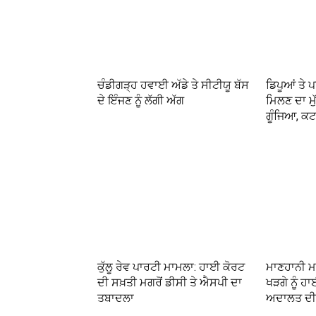
ਚੰਡੀਗੜ੍ਹ ਹਵਾਈ ਅੱਡੇ ਤੇ ਸੀਟੀਯੂ ਬੱਸ
ਡਿਪੂਆਂ ਤੇ ਪ
ਦੇ ਇੰਜਣ ਨੂੰ ਲੱਗੀ ਅੱਗ
ਮਿਲਣ ਦਾ ਮੁ
ਗੂੰਜਿਆ, ਕਟ
ਕੁੱਲੂ ਰੇਵ ਪਾਰਟੀ ਮਾਮਲਾ: ਹਾਈ ਕੋਰਟ
ਮਾਣਹਾਨੀ ਮ
ਦੀ ਸਖ਼ਤੀ ਮਗਰੋਂ ਡੀਸੀ ਤੇ ਐਸਪੀ ਦਾ
ਖੜਗੇ ਨੂੰ ਹਾ
ਤਬਾਦਲਾ
ਅਦਾਲਤ ਦੀ 