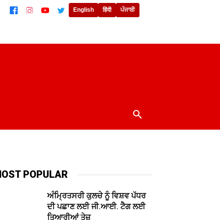
English
हिंदी
ਪੰਜਾਬੀ
ਲਾਈਫਸਟਾਈਲ
ਖੇਡਾਂ
ਦੁਨੀਆਂ
MORE
OST POPULAR
ਅੰਮ੍ਰਿਤਸਰੀ ਕੁਲਚੇ ਨੂੰ ਵਿਸ਼ਵ ਪੱਧਰ
ਦੀ ਪਛਾਣ ਲਈ ਜੀ.ਆਈ. ਟੈਗ ਲਈ
ਤਿਆਰੀਆਂ ਤੇਜ਼