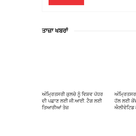
ਤਾਜ਼ਾ ਖਬਰਾਂ
ਅੰਮ੍ਰਿਤਸਰੀ ਕੁਲਚੇ ਨੂੰ ਵਿਸ਼ਵ ਪੱਧਰ
ਅੰਮ੍ਰਿਤਸਰ
ਦੀ ਪਛਾਣ ਲਈ ਜੀ.ਆਈ. ਟੈਗ ਲਈ
ਹੱਲ ਲਈ ਕੇਂ
ਤਿਆਰੀਆਂ ਤੇਜ਼
ਐਲੀਵੇਟਿਡ ਕ