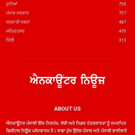
ਦੁਨੀਆਂ
758
ਪੰਜਾਬ ਸਰਕਾਰ
757
ਸਰਕਾਰੀ ਖ਼ਬਰਾਂ
487
ਅੰਮ੍ਰਿਤਸਰ
470
ਦਿੱਲੀ
313
ABOUT US
ਐਨਕਾਊਂਟਰ ਪੰਜਾਬੀ ਇੱਕ ਨਿਰਪੱਖ, ਸੱਚੀ ਅਤੇ ਨਿਡਰ ਪੱਤਰਕਾਰਤਾ ਨੂੰ ਸਮਰਪਿਤ
ਡਿਜ਼ੀਟਲ ਨਿਊਜ਼ ਪਲੇਟਫਾਰਮ ਹੈ। ਸਾਡਾ ਮੁੱਖ ਉਦੇਸ਼ ਪੰਜਾਬ ਅਤੇ ਪੰਜਾਬੀ ਭਾਈਚਾਰੇ