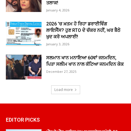
ਤਲਾਕ!
January 4, 2026
2026 ’ਚ ਖ਼ਤਮ ਹੋ ਰਿਹਾ ਡਰਾਈਵਿੰਗ
ਲਾਇਸੈਂਸ? ਹੁਣ RTO ਦੇ ਚੱਕਰ ਨਹੀਂ, ਘਰ ਬੈਠੇ
ਖੁਦ ਕਰੋ ਅਪਲਾਈ!
January 3, 2026
ਸਲਮਾਨ ਖਾਨ ਮਨਾਇਆ 60ਵਾਂ ਜਨਮਦਿਨ,
ਪਿਤਾ ਸਲੀਮ ਖਾਨ ਨਾਲ ਕੱਟਿਆ ਜਨਮਦਿਨ ਕੇਕ
December 27, 2025
Load more
EDITOR PICKS