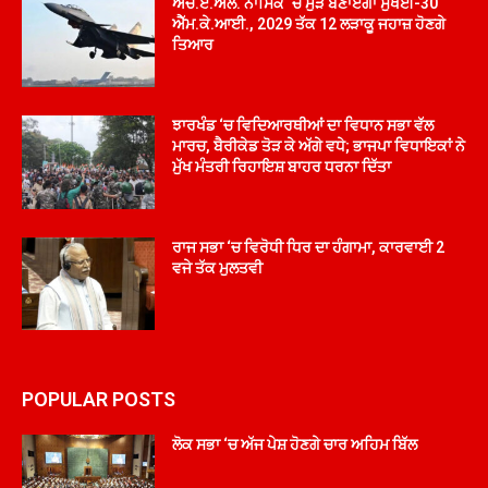
ਐੱਚ.ਏ.ਐੱਲ. ਨਾਸਿਕ ‘ਚ ਮੁੜ ਬਣਾਏਗਾ ਸੁਖੋਈ-30
ਐੱਮ.ਕੇ.ਆਈ., 2029 ਤੱਕ 12 ਲੜਾਕੂ ਜਹਾਜ਼ ਹੋਣਗੇ
ਤਿਆਰ
ਝਾਰਖੰਡ ‘ਚ ਵਿਦਿਆਰਥੀਆਂ ਦਾ ਵਿਧਾਨ ਸਭਾ ਵੱਲ
ਮਾਰਚ, ਬੈਰੀਕੇਡ ਤੋੜ ਕੇ ਅੱਗੇ ਵਧੇ; ਭਾਜਪਾ ਵਿਧਾਇਕਾਂ ਨੇ
ਮੁੱਖ ਮੰਤਰੀ ਰਿਹਾਇਸ਼ ਬਾਹਰ ਧਰਨਾ ਦਿੱਤਾ
ਰਾਜ ਸਭਾ ‘ਚ ਵਿਰੋਧੀ ਧਿਰ ਦਾ ਹੰਗਾਮਾ, ਕਾਰਵਾਈ 2
ਵਜੇ ਤੱਕ ਮੁਲਤਵੀ
POPULAR POSTS
ਲੋਕ ਸਭਾ ‘ਚ ਅੱਜ ਪੇਸ਼ ਹੋਣਗੇ ਚਾਰ ਅਹਿਮ ਬਿੱਲ