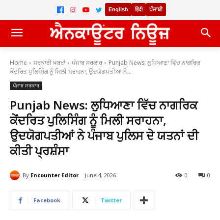
English
हिंदी
ਪੰਜਾਬੀ
Home
ਸਰਕਾਰੀ ਖ਼ਬਰਾਂ
ਪੰਜਾਬ ਸਰਕਾਰ
Punjab News: ਲੁਧਿਆਣਾ ਵਿੱਚ ਨਾਗਰਿਕ
ਕੇਂਦਰਿਤ ਪੁਲਿਸਿੰਗ ਨੂੰ ਮਿਲੀ ਸਰਾਹਨਾ, ਉਦਯੋਗਪਤੀਆਂ ਨੇ...
ਪੰਜਾਬ ਸਰਕਾਰ
Punjab News: ਲੁਧਿਆਣਾ ਵਿੱਚ ਨਾਗਰਿਕ
ਕੇਂਦਰਿਤ ਪੁਲਿਸਿੰਗ ਨੂੰ ਮਿਲੀ ਸਰਾਹਨਾ,
ਉਦਯੋਗਪਤੀਆਂ ਨੇ ਪੰਜਾਬ ਪੁਲਿਸ ਦੇ ਯਤਨਾਂ ਦੀ
ਕੀਤੀ ਪ੍ਰਸ਼ੰਸਾ
By
Encounter Editor
June 4, 2026
0
0
Facebook
Twitter