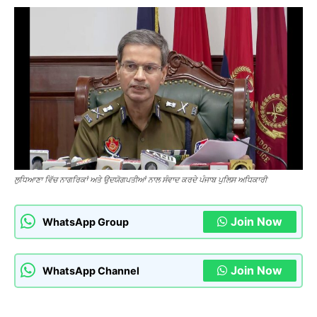
ਲੁਧਿਆਣਾ ਵਿੱਚ ਨਾਗਰਿਕਾਂ ਅਤੇ ਉਦਯੋਗਪਤੀਆਂ ਨਾਲ ਸੰਵਾਦ ਕਰਦੇ ਪੰਜਾਬ ਪੁਲਿਸ ਅਧਿਕਾਰੀ
Join Now
WhatsApp Group
Join Now
WhatsApp Channel