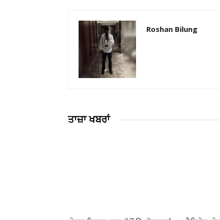
Roshan Bilung
ਤਾਜ਼ਾ ਖਬਰਾਂ