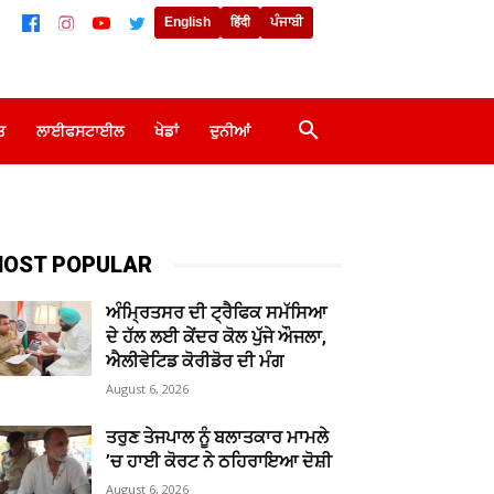
English
हिंदी
ਪੰਜਾਬੀ
ਤ
ਲਾਈਫਸਟਾਈਲ
ਖੇਡਾਂ
ਦੁਨੀਆਂ
OST POPULAR
ਅੰਮ੍ਰਿਤਸਰ ਦੀ ਟ੍ਰੈਫਿਕ ਸਮੱਸਿਆ
ਦੇ ਹੱਲ ਲਈ ਕੇਂਦਰ ਕੋਲ ਪੁੱਜੇ ਔਜਲਾ,
ਐਲੀਵੇਟਿਡ ਕੋਰੀਡੋਰ ਦੀ ਮੰਗ
August 6, 2026
ਤਰੁਣ ਤੇਜਪਾਲ ਨੂੰ ਬਲਾਤਕਾਰ ਮਾਮਲੇ
’ਚ ਹਾਈ ਕੋਰਟ ਨੇ ਠਹਿਰਾਇਆ ਦੋਸ਼ੀ
August 6, 2026