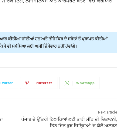
 ਮਾਰਕੀਟਿੰਗ, ਲੌਜਿਸਟਿਕਸ ਅਤੇ ਕਾਰਪੋਰੇਟ ਖੇਤਰ ਵਿੱਚ ਕਰੀਅਰ
ਰ ਕੀਤੀਆਂ ਜਾਂਦੀਆਂ ਹਨ ਅਤੇ ਤੀਜੇ ਧਿਰ ਦੇ ਸਰੋਤਾਂ ਤੋਂ ਪ੍ਰਾਪਤ ਕੀਤੀਆਂ
ੇ ਵੀ ਸਮੱਸਿਆ ਲਈ ਅਸੀਂ ਜ਼ਿੰਮੇਵਾਰ ਨਹੀਂ ਹੋਵਾਂਗੇ।
Twitter
Pinterest
WhatsApp
Next article
ਭਾ
ਪੰਜਾਬ ਦੇ ਉੱਤਰੀ ਇਲਾਕਿਆਂ ਲਈ ਭਾਰੀ ਮੀਂਹ ਦੀ ਚਿਤਾਵਨੀ,
ਤਿੰਨ ਦਿਨ ਕੁਝ ਜ਼ਿਲ੍ਹਿਆਂ ‘ਚ ਯੈਲੋ ਅਲਰਟ