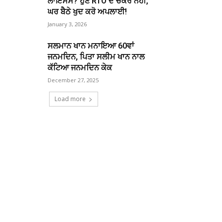
ਲਾਇਸੈਂਸ? ਹੁਣ RTO ਦੇ ਚੱਕਰ ਨਹੀਂ,
ਘਰ ਬੈਠੇ ਖੁਦ ਕਰੋ ਅਪਲਾਈ!
January 3, 2026
ਸਲਮਾਨ ਖਾਨ ਮਨਾਇਆ 60ਵਾਂ
ਜਨਮਦਿਨ, ਪਿਤਾ ਸਲੀਮ ਖਾਨ ਨਾਲ
ਕੱਟਿਆ ਜਨਮਦਿਨ ਕੇਕ
December 27, 2025
Load more