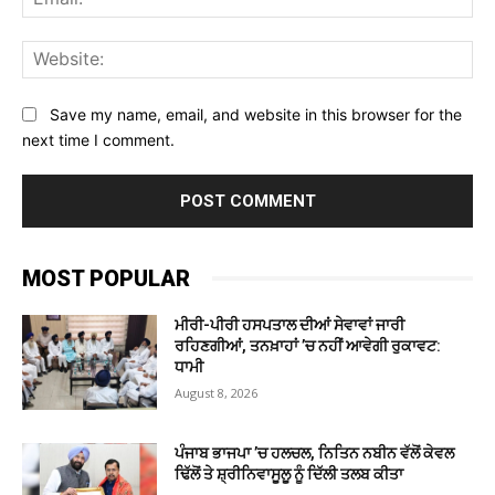
Web
Save my name, email, and website in this browser for the
next time I comment.
MOST POPULAR
ਮੀਰੀ-ਪੀਰੀ ਹਸਪਤਾਲ ਦੀਆਂ ਸੇਵਾਵਾਂ ਜਾਰੀ
ਰਹਿਣਗੀਆਂ, ਤਨਖ਼ਾਹਾਂ ’ਚ ਨਹੀਂ ਆਵੇਗੀ ਰੁਕਾਵਟ:
ਧਾਮੀ
August 8, 2026
ਪੰਜਾਬ ਭਾਜਪਾ ’ਚ ਹਲਚਲ, ਨਿਤਿਨ ਨਬੀਨ ਵੱਲੋਂ ਕੇਵਲ
ਢਿੱਲੋਂ ਤੇ ਸ਼੍ਰੀਨਿਵਾਸੂਲੂ ਨੂੰ ਦਿੱਲੀ ਤਲਬ ਕੀਤਾ