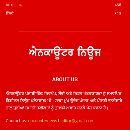
ਅੰਮ੍ਰਿਤਸਰ
468
ਦਿੱਲੀ
313
ABOUT US
ਐਨਕਾਊਂਟਰ ਪੰਜਾਬੀ ਇੱਕ ਨਿਰਪੱਖ, ਸੱਚੀ ਅਤੇ ਨਿਡਰ ਪੱਤਰਕਾਰਤਾ ਨੂੰ ਸਮਰਪਿਤ
ਡਿਜ਼ੀਟਲ ਨਿਊਜ਼ ਪਲੇਟਫਾਰਮ ਹੈ। ਸਾਡਾ ਮੁੱਖ ਉਦੇਸ਼ ਪੰਜਾਬ ਅਤੇ ਪੰਜਾਬੀ ਭਾਈਚਾਰੇ
ਨਾਲ ਜੁੜੀਆਂ ਜ਼ਮੀਨੀ ਹਕੀਕਤਾਂ ਨੂੰ ਤੁਹਾਡੀ ਅਵਾਜ਼ ਬਣਕੇ ਪੇਸ਼ ਕਰਨਾ ਹੈ।
Contact us:
encounternews1.editor@gmail.com