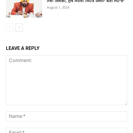
ਨਵੀਂ ਜ਼ਿੰਦਗੀ, ਮੁੱਖ ਮੰਤਰੀ ਸਿਹਤ ਯੋਜਨਾ ਬਣੀ ਸਹਾਰਾ
August 1, 2026
LEAVE A REPLY
Comment:
Na
Ema