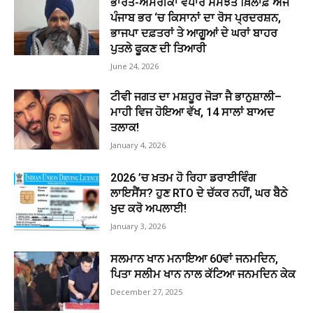
ਭਾਰਤ-ਅਮਰੀਕਾ ਵਪਾਰ ਸਮਝੌਤੇ ਖ਼ਿਲਾਫ਼ ਅੱਜ
ਪੰਜਾਬ ਭਰ ‘ਚ ਕਿਸਾਨਾਂ ਦਾ ਰੋਸ ਪ੍ਰਦਰਸ਼ਨ,
ਭਾਜਪਾ ਦਫ਼ਤਰਾਂ ਤੇ ਆਗੂਆਂ ਦੇ ਘਰਾਂ ਬਾਹਰ
ਪੁਤਲੇ ਫੂਕਣ ਦੀ ਤਿਆਰੀ
June 24, 2026
ਟੀਵੀ ਜਗਤ ਦਾ ਮਸ਼ਹੂਰ ਜੋੜਾ ਜੈ ਭਾਨੁਸ਼ਾਲੀ–
ਮਾਹੀ ਵਿਜ ਹੋਇਆ ਵੱਖ, 14 ਸਾਲਾਂ ਬਾਅਦ
ਤਲਾਕ!
January 4, 2026
2026 ’ਚ ਖ਼ਤਮ ਹੋ ਰਿਹਾ ਡਰਾਈਵਿੰਗ
ਲਾਇਸੈਂਸ? ਹੁਣ RTO ਦੇ ਚੱਕਰ ਨਹੀਂ, ਘਰ ਬੈਠੇ
ਖੁਦ ਕਰੋ ਅਪਲਾਈ!
January 3, 2026
ਸਲਮਾਨ ਖਾਨ ਮਨਾਇਆ 60ਵਾਂ ਜਨਮਦਿਨ,
ਪਿਤਾ ਸਲੀਮ ਖਾਨ ਨਾਲ ਕੱਟਿਆ ਜਨਮਦਿਨ ਕੇਕ
December 27, 2025