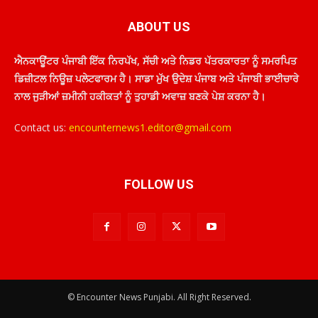
ABOUT US
ਐਨਕਾਊਂਟਰ ਪੰਜਾਬੀ ਇੱਕ ਨਿਰਪੱਖ, ਸੱਚੀ ਅਤੇ ਨਿਡਰ ਪੱਤਰਕਾਰਤਾ ਨੂੰ ਸਮਰਪਿਤ
ਡਿਜ਼ੀਟਲ ਨਿਊਜ਼ ਪਲੇਟਫਾਰਮ ਹੈ। ਸਾਡਾ ਮੁੱਖ ਉਦੇਸ਼ ਪੰਜਾਬ ਅਤੇ ਪੰਜਾਬੀ ਭਾਈਚਾਰੇ
ਨਾਲ ਜੁੜੀਆਂ ਜ਼ਮੀਨੀ ਹਕੀਕਤਾਂ ਨੂੰ ਤੁਹਾਡੀ ਅਵਾਜ਼ ਬਣਕੇ ਪੇਸ਼ ਕਰਨਾ ਹੈ।
Contact us:
encounternews1.editor@gmail.com
FOLLOW US
© Encounter News Punjabi. All Right Reserved.