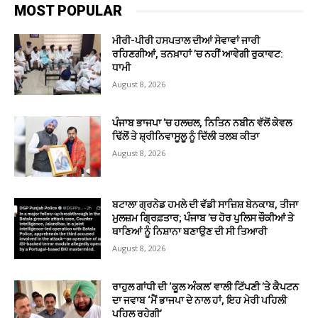
MOST POPULAR
ਮੀਰੀ-ਪੀਰੀ ਹਸਪਤਾਲ ਦੀਆਂ ਸੇਵਾਵਾਂ ਜਾਰੀ
ਰਹਿਣਗੀਆਂ, ਤਨਖ਼ਾਹਾਂ ’ਚ ਨਹੀਂ ਆਵੇਗੀ ਰੁਕਾਵਟ:
ਧਾਮੀ
August 8, 2026
ਪੰਜਾਬ ਭਾਜਪਾ ’ਚ ਹਲਚਲ, ਨਿਤਿਨ ਨਬੀਨ ਵੱਲੋਂ ਕੇਵਲ
ਢਿੱਲੋਂ ਤੇ ਸ਼੍ਰੀਨਿਵਾਸੂਲੂ ਨੂੰ ਦਿੱਲੀ ਤਲਬ ਕੀਤਾ
August 8, 2026
ਬਟਾਲਾ ਗ੍ਰਨੇਡ ਹਮਲੇ ਦੀ ਵੱਡੀ ਸਾਜ਼ਿਸ਼ ਬੇਨਕਾਬ, ਤੀਜਾ
ਮੁਲਜ਼ਮ ਗ੍ਰਿਫ਼ਤਾਰ; ਪੰਜਾਬ ’ਚ ਹੋਰ ਪੁਲਿਸ ਚੌਕੀਆਂ ਤੇ
ਥਾਣਿਆਂ ਨੂੰ ਨਿਸ਼ਾਨਾ ਬਣਾਉਣ ਦੀ ਸੀ ਤਿਆਰੀ
August 8, 2026
ਰਾਹੁਲ ਗਾਂਧੀ ਦੀ ‘ਕੂਲ ਅੰਕਲ’ ਵਾਲੀ ਟਿੱਪਣੀ ’ਤੇ ਕੈਪਟਨ
ਦਾ ਜਵਾਬ ‘ਮੈਂ ਭਾਜਪਾ ਦੇ ਨਾਲ ਹਾਂ, ਇਹ ਮੇਰੀ ਪਹਿਲੀ
ਪਹਿਲ ਰਹੇਗੀ’