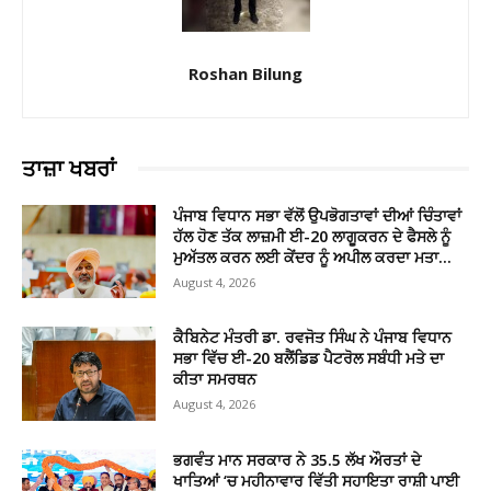
Roshan Bilung
ਤਾਜ਼ਾ ਖਬਰਾਂ
ਪੰਜਾਬ ਵਿਧਾਨ ਸਭਾ ਵੱਲੋਂ ਉਪਭੋਗਤਾਵਾਂ ਦੀਆਂ ਚਿੰਤਾਵਾਂ
ਹੱਲ ਹੋਣ ਤੱਕ ਲਾਜ਼ਮੀ ਈ-20 ਲਾਗੂਕਰਨ ਦੇ ਫੈਸਲੇ ਨੂੰ
ਮੁਅੱਤਲ ਕਰਨ ਲਈ ਕੇਂਦਰ ਨੂੰ ਅਪੀਲ ਕਰਦਾ ਮਤਾ...
August 4, 2026
ਕੈਬਿਨੇਟ ਮੰਤਰੀ ਡਾ. ਰਵਜੋਤ ਸਿੰਘ ਨੇ ਪੰਜਾਬ ਵਿਧਾਨ
ਸਭਾ ਵਿੱਚ ਈ-20 ਬਲੈਂਡਿਡ ਪੈਟਰੋਲ ਸਬੰਧੀ ਮਤੇ ਦਾ
ਕੀਤਾ ਸਮਰਥਨ
August 4, 2026
ਭਗਵੰਤ ਮਾਨ ਸਰਕਾਰ ਨੇ 35.5 ਲੱਖ ਔਰਤਾਂ ਦੇ
ਖਾਤਿਆਂ ‘ਚ ਮਹੀਨਾਵਾਰ ਵਿੱਤੀ ਸਹਾਇਤਾ ਰਾਸ਼ੀ ਪਾਈ