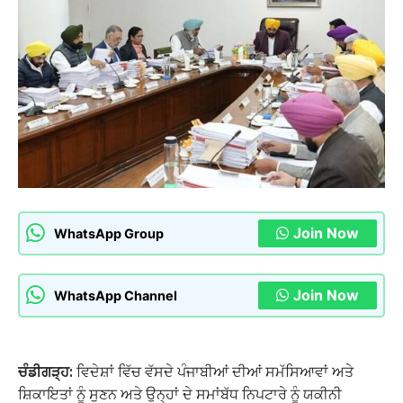
Join Now
WhatsApp Group
Join Now
WhatsApp Channel
ਚੰਡੀਗੜ੍ਹ:
ਵਿਦੇਸ਼ਾਂ ਵਿੱਚ ਵੱਸਦੇ ਪੰਜਾਬੀਆਂ ਦੀਆਂ ਸਮੱਸਿਆਵਾਂ ਅਤੇ
ਸ਼ਿਕਾਇਤਾਂ ਨੂੰ ਸੁਣਨ ਅਤੇ ਉਨ੍ਹਾਂ ਦੇ ਸਮਾਂਬੱਧ ਨਿਪਟਾਰੇ ਨੂੰ ਯਕੀਨੀ