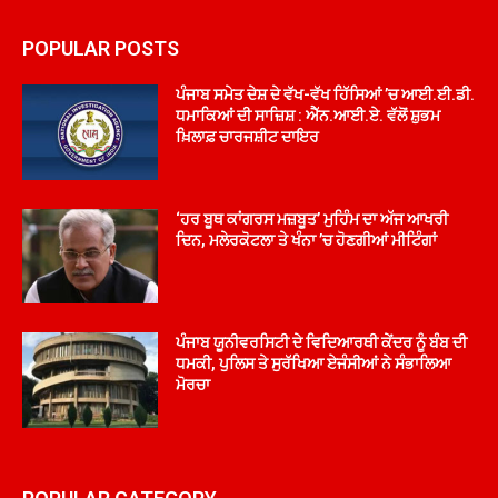
POPULAR POSTS
ਪੰਜਾਬ ਸਮੇਤ ਦੇਸ਼ ਦੇ ਵੱਖ-ਵੱਖ ਹਿੱਸਿਆਂ ’ਚ ਆਈ.ਈ.ਡੀ.
ਧਮਾਕਿਆਂ ਦੀ ਸਾਜ਼ਿਸ਼ : ਐੱਨ.ਆਈ.ਏ. ਵੱਲੋਂ ਸ਼ੁਭਮ
ਖ਼ਿਲਾਫ਼ ਚਾਰਜਸ਼ੀਟ ਦਾਇਰ
‘ਹਰ ਬੂਥ ਕਾਂਗਰਸ ਮਜ਼ਬੂਤ’ ਮੁਹਿੰਮ ਦਾ ਅੱਜ ਆਖਰੀ
ਦਿਨ, ਮਲੇਰਕੋਟਲਾ ਤੇ ਖੰਨਾ ’ਚ ਹੋਣਗੀਆਂ ਮੀਟਿੰਗਾਂ
ਪੰਜਾਬ ਯੂਨੀਵਰਸਿਟੀ ਦੇ ਵਿਦਿਆਰਥੀ ਕੇਂਦਰ ਨੂੰ ਬੰਬ ਦੀ
ਧਮਕੀ, ਪੁਲਿਸ ਤੇ ਸੁਰੱਖਿਆ ਏਜੰਸੀਆਂ ਨੇ ਸੰਭਾਲਿਆ
ਮੋਰਚਾ