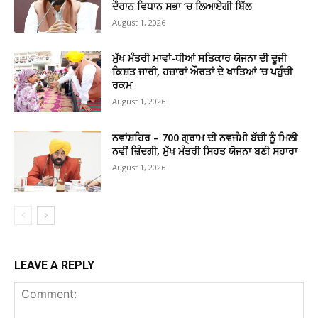
ਦੌਰਾਨ ਵਿਧਾਨ ਸਭਾ ‘ਚ ਲਿਆਏਗੀ ਬਿੱਲ
August 1, 2026
ਮੁੱਖ ਮੰਤਰੀ ਮਾਵਾਂ-ਧੀਆਂ ਸਤਿਕਾਰ ਯੋਜਨਾ ਦੀ ਦੂਜੀ
ਕਿਸ਼ਤ ਜਾਰੀ, ਹਜ਼ਾਰਾਂ ਔਰਤਾਂ ਦੇ ਖਾਤਿਆਂ ‘ਚ ਪਹੁੰਚੀ
ਰਕਮ
August 1, 2026
ਨਵਾਂਸ਼ਹਿਰ – 700 ਗ੍ਰਾਮ ਦੀ ਨਵਜੰਮੀ ਬੱਚੀ ਨੂੰ ਮਿਲੀ
ਨਵੀਂ ਜ਼ਿੰਦਗੀ, ਮੁੱਖ ਮੰਤਰੀ ਸਿਹਤ ਯੋਜਨਾ ਬਣੀ ਸਹਾਰਾ
August 1, 2026
LEAVE A REPLY