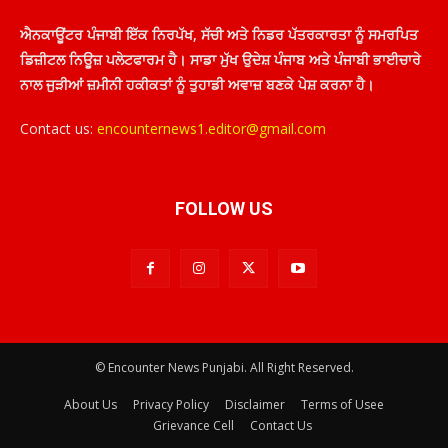
ਐਨਕਾਊਂਟਰ ਪੰਜਾਬੀ ਇੱਕ ਨਿਰਪੱਖ, ਸੱਚੀ ਅਤੇ ਨਿਡਰ ਪੱਤਰਕਾਰਤਾ ਨੂੰ ਸਮਰਪਿਤ
ਡਿਜ਼ੀਟਲ ਨਿਊਜ਼ ਪਲੇਟਫਾਰਮ ਹੈ। ਸਾਡਾ ਮੁੱਖ ਉਦੇਸ਼ ਪੰਜਾਬ ਅਤੇ ਪੰਜਾਬੀ ਭਾਈਚਾਰੇ
ਨਾਲ ਜੁੜੀਆਂ ਜ਼ਮੀਨੀ ਹਕੀਕਤਾਂ ਨੂੰ ਤੁਹਾਡੀ ਅਵਾਜ਼ ਬਣਕੇ ਪੇਸ਼ ਕਰਨਾ ਹੈ।
Contact us:
encounternews1.editor@gmail.com
FOLLOW US
© Encounter News Punjabi. All Right Reserved.
About Us
Privacy Policy
Disclaimer
Terms of Usee
Grievance Cell
Contact Us