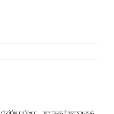
 ਦੀ ਟ੍ਰੈਫਿਕ ਸਮੱਸਿਆ ਦੇ
ਤਰੁਣ ਤੇਜਪਾਲ ਨੂੰ ਬਲਾਤਕਾਰ ਮਾਮਲੇ