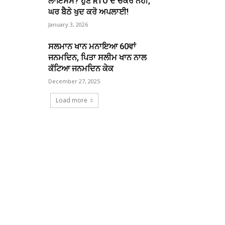
ਲਾਇਸੈਂਸ? ਹੁਣ RTO ਦੇ ਚੱਕਰ ਨਹੀਂ,
ਘਰ ਬੈਠੇ ਖੁਦ ਕਰੋ ਅਪਲਾਈ!
January 3, 2026
ਸਲਮਾਨ ਖਾਨ ਮਨਾਇਆ 60ਵਾਂ
ਜਨਮਦਿਨ, ਪਿਤਾ ਸਲੀਮ ਖਾਨ ਨਾਲ
ਕੱਟਿਆ ਜਨਮਦਿਨ ਕੇਕ
December 27, 2025
Load more