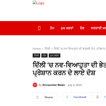
ਹੋਮ
ਮੁਖ ਖ਼ਬਰਾਂ
ਦੇਸ਼
ਸਰਕਾਰੀ ਖ਼ਬ
Home
ਦਿੱਲੀ
ਦਿੱਲੀ 'ਚ ਨਵ-ਵਿਆਹੁਤਾ ਦੀ ਭੇਤਭਰੀ ਮੌਤ, ਪਰਿਵਾਰ ਨ
ਦਿੱਲੀ
ਦੇਸ਼
ਮੁਖ ਖ਼ਬਰਾਂ
ਦਿੱਲੀ ‘ਚ ਨਵ-ਵਿਆਹੁਤਾ ਦੀ ਭੇ
ਪ੍ਰੇਸ਼ਾਨ ਕਰਨ ਦੇ ਲਾਏ ਦੋਸ਼
By
Encounter News
July 6, 2026
Facebook
T
Share