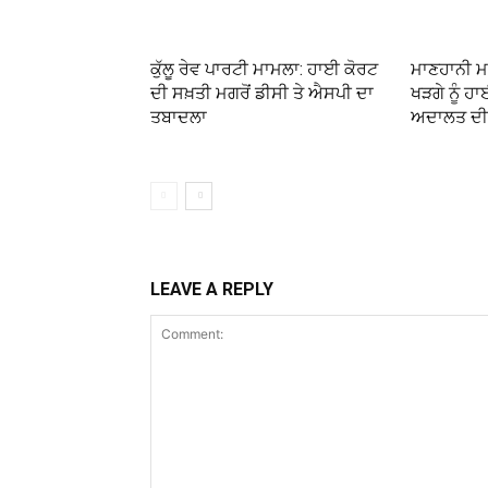
ਕੁੱਲੂ ਰੇਵ ਪਾਰਟੀ ਮਾਮਲਾ: ਹਾਈ ਕੋਰਟ
ਮਾਣਹਾਨੀ ਮ
ਦੀ ਸਖ਼ਤੀ ਮਗਰੋਂ ਡੀਸੀ ਤੇ ਐਸਪੀ ਦਾ
ਖੜਗੇ ਨੂੰ ਹਾ
ਤਬਾਦਲਾ
ਅਦਾਲਤ ਦੀ 
LEAVE A REPLY