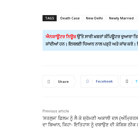
TAGS
Death Case
New Delhi
Newly Married
ਐਨਕਾਊਂਟਰ ਨਿਊਜ਼
ਉੱਤੇ ਸਾਰੀ ਖ਼ਬਰਾਂ ਕੰਪਿਊਟਰ ਦੁਆਰਾ ਤਿਆ
ਜਾਂਦੀਆਂ ਹਨ। ਇਸਲਈ ਧਿਆਨ ਨਾਲ ਪੜ੍ਹੋ ਅਤੇ ਜਾਂਚ ਕਰੋ। ਕਿਸ
Facebook
T
Share
Previous article
‘ਸਤਲੁਜ’ ਫ਼ਿਲਮ ਨੂੰ ਲੈ ਕੇ ਸ਼੍ਰੋਮਣੀ ਅਕਾਲੀ ਦਲ (ਅੰਮ੍ਰਿਤ
ਦਾ ਬਿਆਨ, ਕਿਹਾ- ਇਤਿਹਾਸ ਨੂੰ ਦਬਾਉਣ ਦੀ ਕੋਸ਼ਿਸ਼ ਠੀਕ ਨ