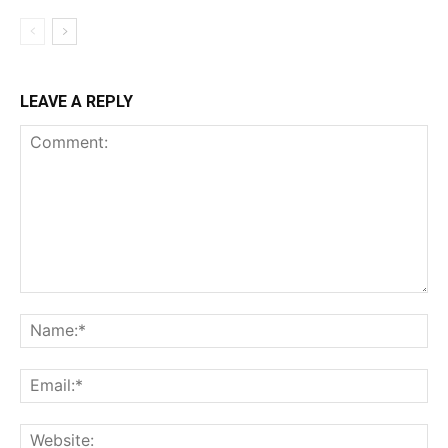
LEAVE A REPLY
Comment:
Na
Ema
Web