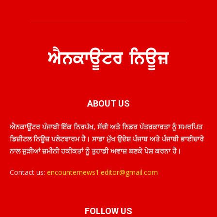
ABOUT US
ਐਨਕਾਊਂਟਰ ਪੰਜਾਬੀ ਇੱਕ ਨਿਰਪੱਖ, ਸੱਚੀ ਅਤੇ ਨਿਡਰ ਪੱਤਰਕਾਰਤਾ ਨੂੰ ਸਮਰਪਿਤ
ਡਿਜ਼ੀਟਲ ਨਿਊਜ਼ ਪਲੇਟਫਾਰਮ ਹੈ। ਸਾਡਾ ਮੁੱਖ ਉਦੇਸ਼ ਪੰਜਾਬ ਅਤੇ ਪੰਜਾਬੀ ਭਾਈਚਾਰੇ
ਨਾਲ ਜੁੜੀਆਂ ਜ਼ਮੀਨੀ ਹਕੀਕਤਾਂ ਨੂੰ ਤੁਹਾਡੀ ਅਵਾਜ਼ ਬਣਕੇ ਪੇਸ਼ ਕਰਨਾ ਹੈ।
Contact us:
encounternews1.editor@gmail.com
FOLLOW US