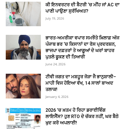
ਕੀ ਇਨਵਰਟਰ ਦੀ ਬੈਟਰੀ ‘ਚ ਮੀਂਹ ਜਾਂ AC ਦਾ
ਪਾਣੀ ਪਾਉਣਾ ਸੁਰੱਖਿਅਤ?
July 19, 2026
ਭਾਰਤ-ਅਮਰੀਕਾ ਵਪਾਰ ਸਮਝੌਤੇ ਖ਼ਿਲਾਫ਼ ਅੱਜ
ਪੰਜਾਬ ਭਰ ‘ਚ ਕਿਸਾਨਾਂ ਦਾ ਰੋਸ ਪ੍ਰਦਰਸ਼ਨ,
ਭਾਜਪਾ ਦਫ਼ਤਰਾਂ ਤੇ ਆਗੂਆਂ ਦੇ ਘਰਾਂ ਬਾਹਰ
ਪੁਤਲੇ ਫੂਕਣ ਦੀ ਤਿਆਰੀ
June 24, 2026
ਟੀਵੀ ਜਗਤ ਦਾ ਮਸ਼ਹੂਰ ਜੋੜਾ ਜੈ ਭਾਨੁਸ਼ਾਲੀ–
ਮਾਹੀ ਵਿਜ ਹੋਇਆ ਵੱਖ, 14 ਸਾਲਾਂ ਬਾਅਦ
ਤਲਾਕ!
January 4, 2026
2026 ’ਚ ਖ਼ਤਮ ਹੋ ਰਿਹਾ ਡਰਾਈਵਿੰਗ
ਲਾਇਸੈਂਸ? ਹੁਣ RTO ਦੇ ਚੱਕਰ ਨਹੀਂ, ਘਰ ਬੈਠੇ
ਖੁਦ ਕਰੋ ਅਪਲਾਈ!