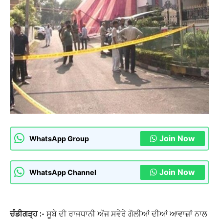
Join Now
WhatsApp Group
Join Now
WhatsApp Channel
ਚੰਡੀਗੜ੍ਹ :-
ਸੂਬੇ ਦੀ ਰਾਜਧਾਨੀ ਅੱਜ ਸਵੇਰੇ ਗੋਲੀਆਂ ਦੀਆਂ ਆਵਾਜ਼ਾਂ ਨਾਲ