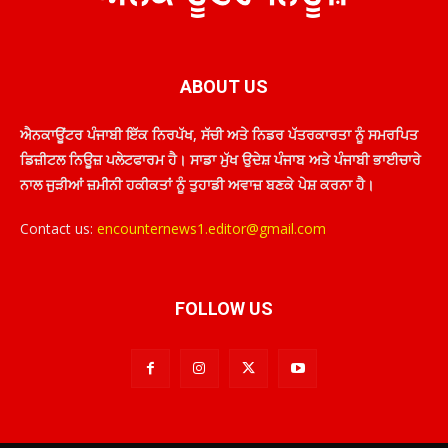
ABOUT US
ਐਨਕਾਊਂਟਰ ਪੰਜਾਬੀ ਇੱਕ ਨਿਰਪੱਖ, ਸੱਚੀ ਅਤੇ ਨਿਡਰ ਪੱਤਰਕਾਰਤਾ ਨੂੰ ਸਮਰਪਿਤ
ਡਿਜ਼ੀਟਲ ਨਿਊਜ਼ ਪਲੇਟਫਾਰਮ ਹੈ। ਸਾਡਾ ਮੁੱਖ ਉਦੇਸ਼ ਪੰਜਾਬ ਅਤੇ ਪੰਜਾਬੀ ਭਾਈਚਾਰੇ
ਨਾਲ ਜੁੜੀਆਂ ਜ਼ਮੀਨੀ ਹਕੀਕਤਾਂ ਨੂੰ ਤੁਹਾਡੀ ਅਵਾਜ਼ ਬਣਕੇ ਪੇਸ਼ ਕਰਨਾ ਹੈ।
Contact us:
encounternews1.editor@gmail.com
FOLLOW US