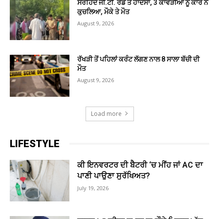
ਸਰਹਿੰਦ ਜੀ.ਟੀ. ਰੋਡ ਤੇ ਹਾਦਸਾ, 3 ਕਾਂਵੜੀਆਂ ਨੂੰ ਕਾਰ ਨੇ
ਕੁਚਲਿਆ, ਮੌਕੇ ਤੇ ਮੌਤ
August 9, 2026
ਰੱਖੜੀ ਤੋਂ ਪਹਿਲਾਂ ਕਰੰਟ ਲੱਗਣ ਨਾਲ 8 ਸਾਲਾ ਬੱਚੀ ਦੀ
ਮੌਤ
August 9, 2026
Load more
LIFESTYLE
ਕੀ ਇਨਵਰਟਰ ਦੀ ਬੈਟਰੀ ‘ਚ ਮੀਂਹ ਜਾਂ AC ਦਾ
ਪਾਣੀ ਪਾਉਣਾ ਸੁਰੱਖਿਅਤ?
July 19, 2026