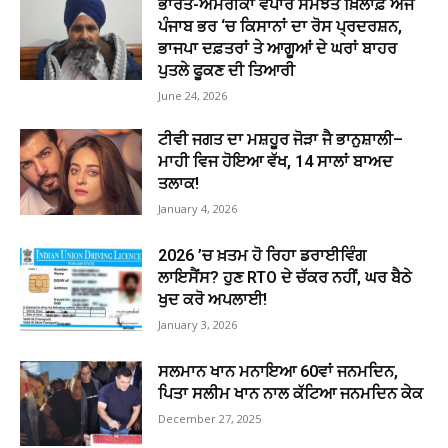
ਭਾਰਤ-ਅਮਰੀਕਾ ਵਪਾਰ ਸਮਝੌਤੇ ਖ਼ਿਲਾਫ਼ ਅੱਜ
ਪੰਜਾਬ ਭਰ ‘ਚ ਕਿਸਾਨਾਂ ਦਾ ਰੋਸ ਪ੍ਰਦਰਸ਼ਨ,
ਭਾਜਪਾ ਦਫ਼ਤਰਾਂ ਤੇ ਆਗੂਆਂ ਦੇ ਘਰਾਂ ਬਾਹਰ
ਪੁਤਲੇ ਫੂਕਣ ਦੀ ਤਿਆਰੀ
June 24, 2026
ਟੀਵੀ ਜਗਤ ਦਾ ਮਸ਼ਹੂਰ ਜੋੜਾ ਜੈ ਭਾਨੁਸ਼ਾਲੀ–
ਮਾਹੀ ਵਿਜ ਹੋਇਆ ਵੱਖ, 14 ਸਾਲਾਂ ਬਾਅਦ
ਤਲਾਕ!
January 4, 2026
2026 ’ਚ ਖ਼ਤਮ ਹੋ ਰਿਹਾ ਡਰਾਈਵਿੰਗ
ਲਾਇਸੈਂਸ? ਹੁਣ RTO ਦੇ ਚੱਕਰ ਨਹੀਂ, ਘਰ ਬੈਠੇ
ਖੁਦ ਕਰੋ ਅਪਲਾਈ!
January 3, 2026
ਸਲਮਾਨ ਖਾਨ ਮਨਾਇਆ 60ਵਾਂ ਜਨਮਦਿਨ,
ਪਿਤਾ ਸਲੀਮ ਖਾਨ ਨਾਲ ਕੱਟਿਆ ਜਨਮਦਿਨ ਕੇਕ
December 27, 2025