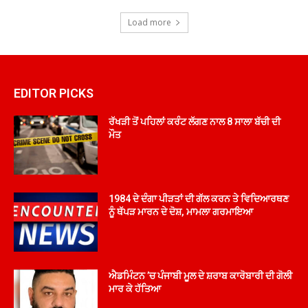
Load more
EDITOR PICKS
ਰੱਖੜੀ ਤੋਂ ਪਹਿਲਾਂ ਕਰੰਟ ਲੱਗਣ ਨਾਲ 8 ਸਾਲਾ ਬੱਚੀ ਦੀ
ਮੌਤ
1984 ਦੇ ਦੰਗਾ ਪੀੜਤਾਂ ਦੀ ਗੱਲ ਕਰਨ ਤੇ ਵਿਦਿਆਰਥਣ
ਨੂੰ ਥੱਪੜ ਮਾਰਨ ਦੇ ਦੋਸ਼, ਮਾਮਲਾ ਗਰਮਾਇਆ
ਐਡਮਿੰਟਨ ’ਚ ਪੰਜਾਬੀ ਮੂਲ ਦੇ ਸ਼ਰਾਬ ਕਾਰੋਬਾਰੀ ਦੀ ਗੋਲੀ
ਮਾਰ ਕੇ ਹੱਤਿਆ