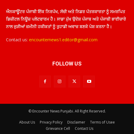
ਐਨਕਾਊਂਟਰ ਪੰਜਾਬੀ ਇੱਕ ਨਿਰਪੱਖ, ਸੱਚੀ ਅਤੇ ਨਿਡਰ ਪੱਤਰਕਾਰਤਾ ਨੂੰ ਸਮਰਪਿਤ
ਡਿਜ਼ੀਟਲ ਨਿਊਜ਼ ਪਲੇਟਫਾਰਮ ਹੈ। ਸਾਡਾ ਮੁੱਖ ਉਦੇਸ਼ ਪੰਜਾਬ ਅਤੇ ਪੰਜਾਬੀ ਭਾਈਚਾਰੇ
ਨਾਲ ਜੁੜੀਆਂ ਜ਼ਮੀਨੀ ਹਕੀਕਤਾਂ ਨੂੰ ਤੁਹਾਡੀ ਅਵਾਜ਼ ਬਣਕੇ ਪੇਸ਼ ਕਰਨਾ ਹੈ।
Contact us:
encounternews1.editor@gmail.com
FOLLOW US
© Encounter News Punjabi. All Right Reserved.
About Us
Privacy Policy
Disclaimer
Terms of Usee
Grievance Cell
Contact Us