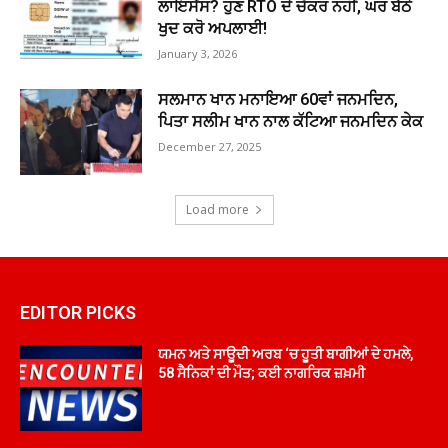
ਲਾਇਸੈਂਸ? ਹੁਣ RTO ਦੇ ਚੱਕਰ ਨਹੀਂ, ਘਰ ਬੈਠੇ
ਖੁਦ ਕਰੋ ਅਪਲਾਈ!
January 3, 2026
ਸਲਮਾਨ ਖਾਨ ਮਨਾਇਆ 60ਵਾਂ ਜਨਮਦਿਨ,
ਪਿਤਾ ਸਲੀਮ ਖਾਨ ਨਾਲ ਕੱਟਿਆ ਜਨਮਦਿਨ ਕੇਕ
December 27, 2025
Load more
EDITOR PICKS
ਯਮਨ ਅਤੇ ਸਾਊਦੀ ਅਰਬ ‘ਚ ਹੂਤੀ ਬਾਗੀਆਂ ਦੇ ਹਮਲੇ,
58 ਸੈਨਿਕਾਂ ਦੀ ਮੌਤ; ਕਈ ਨਾਗਰਿਕ ਜ਼ਖ਼ਮੀ