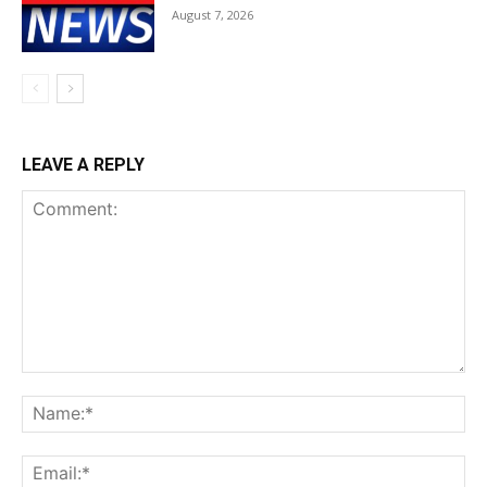
August 7, 2026
LEAVE A REPLY
Comment:
Na
Ema