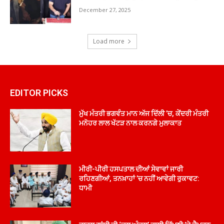
December 27, 2025
Load more
EDITOR PICKS
ਮੁੱਖ ਮੰਤਰੀ ਭਗਵੰਤ ਮਾਨ ਅੱਜ ਦਿੱਲੀ ’ਚ, ਕੇਂਦਰੀ ਮੰਤਰੀ
ਮਨੋਹਰ ਲਾਲ ਖੱਟੜ ਨਾਲ ਕਰਨਗੇ ਮੁਲਾਕਾਤ
ਮੀਰੀ-ਪੀਰੀ ਹਸਪਤਾਲ ਦੀਆਂ ਸੇਵਾਵਾਂ ਜਾਰੀ
ਰਹਿਣਗੀਆਂ, ਤਨਖ਼ਾਹਾਂ ’ਚ ਨਹੀਂ ਆਵੇਗੀ ਰੁਕਾਵਟ:
ਧਾਮੀ