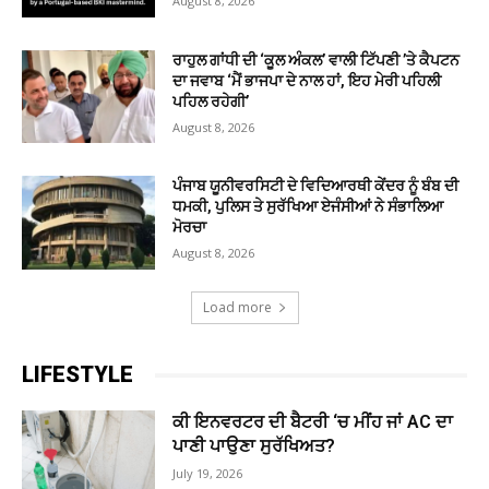
August 8, 2026
ਰਾਹੁਲ ਗਾਂਧੀ ਦੀ ‘ਕੂਲ ਅੰਕਲ’ ਵਾਲੀ ਟਿੱਪਣੀ ’ਤੇ ਕੈਪਟਨ
ਦਾ ਜਵਾਬ ‘ਮੈਂ ਭਾਜਪਾ ਦੇ ਨਾਲ ਹਾਂ, ਇਹ ਮੇਰੀ ਪਹਿਲੀ
ਪਹਿਲ ਰਹੇਗੀ’
August 8, 2026
ਪੰਜਾਬ ਯੂਨੀਵਰਸਿਟੀ ਦੇ ਵਿਦਿਆਰਥੀ ਕੇਂਦਰ ਨੂੰ ਬੰਬ ਦੀ
ਧਮਕੀ, ਪੁਲਿਸ ਤੇ ਸੁਰੱਖਿਆ ਏਜੰਸੀਆਂ ਨੇ ਸੰਭਾਲਿਆ
ਮੋਰਚਾ
August 8, 2026
Load more
LIFESTYLE
ਕੀ ਇਨਵਰਟਰ ਦੀ ਬੈਟਰੀ ‘ਚ ਮੀਂਹ ਜਾਂ AC ਦਾ
ਪਾਣੀ ਪਾਉਣਾ ਸੁਰੱਖਿਅਤ?
July 19, 2026