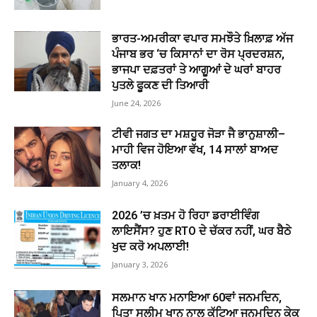
ਭਾਰਤ-ਅਮਰੀਕਾ ਵਪਾਰ ਸਮਝੌਤੇ ਖ਼ਿਲਾਫ਼ ਅੱਜ
ਪੰਜਾਬ ਭਰ ‘ਚ ਕਿਸਾਨਾਂ ਦਾ ਰੋਸ ਪ੍ਰਦਰਸ਼ਨ,
ਭਾਜਪਾ ਦਫ਼ਤਰਾਂ ਤੇ ਆਗੂਆਂ ਦੇ ਘਰਾਂ ਬਾਹਰ
ਪੁਤਲੇ ਫੂਕਣ ਦੀ ਤਿਆਰੀ
June 24, 2026
ਟੀਵੀ ਜਗਤ ਦਾ ਮਸ਼ਹੂਰ ਜੋੜਾ ਜੈ ਭਾਨੁਸ਼ਾਲੀ–
ਮਾਹੀ ਵਿਜ ਹੋਇਆ ਵੱਖ, 14 ਸਾਲਾਂ ਬਾਅਦ
ਤਲਾਕ!
January 4, 2026
2026 ’ਚ ਖ਼ਤਮ ਹੋ ਰਿਹਾ ਡਰਾਈਵਿੰਗ
ਲਾਇਸੈਂਸ? ਹੁਣ RTO ਦੇ ਚੱਕਰ ਨਹੀਂ, ਘਰ ਬੈਠੇ
ਖੁਦ ਕਰੋ ਅਪਲਾਈ!
January 3, 2026
ਸਲਮਾਨ ਖਾਨ ਮਨਾਇਆ 60ਵਾਂ ਜਨਮਦਿਨ,
ਪਿਤਾ ਸਲੀਮ ਖਾਨ ਨਾਲ ਕੱਟਿਆ ਜਨਮਦਿਨ ਕੇਕ