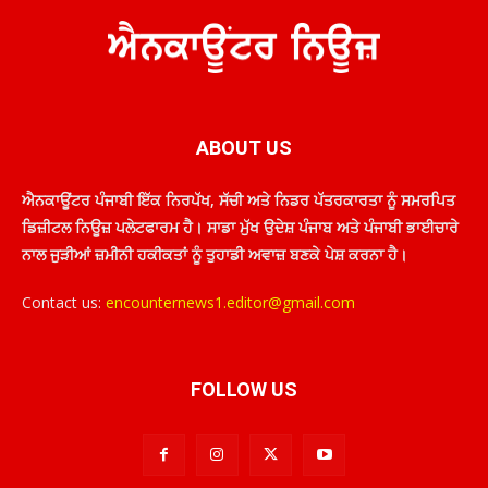
ABOUT US
ਐਨਕਾਊਂਟਰ ਪੰਜਾਬੀ ਇੱਕ ਨਿਰਪੱਖ, ਸੱਚੀ ਅਤੇ ਨਿਡਰ ਪੱਤਰਕਾਰਤਾ ਨੂੰ ਸਮਰਪਿਤ
ਡਿਜ਼ੀਟਲ ਨਿਊਜ਼ ਪਲੇਟਫਾਰਮ ਹੈ। ਸਾਡਾ ਮੁੱਖ ਉਦੇਸ਼ ਪੰਜਾਬ ਅਤੇ ਪੰਜਾਬੀ ਭਾਈਚਾਰੇ
ਨਾਲ ਜੁੜੀਆਂ ਜ਼ਮੀਨੀ ਹਕੀਕਤਾਂ ਨੂੰ ਤੁਹਾਡੀ ਅਵਾਜ਼ ਬਣਕੇ ਪੇਸ਼ ਕਰਨਾ ਹੈ।
Contact us:
encounternews1.editor@gmail.com
FOLLOW US