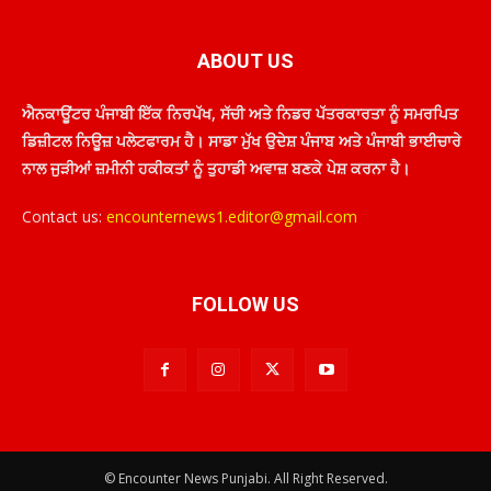
ABOUT US
ਐਨਕਾਊਂਟਰ ਪੰਜਾਬੀ ਇੱਕ ਨਿਰਪੱਖ, ਸੱਚੀ ਅਤੇ ਨਿਡਰ ਪੱਤਰਕਾਰਤਾ ਨੂੰ ਸਮਰਪਿਤ
ਡਿਜ਼ੀਟਲ ਨਿਊਜ਼ ਪਲੇਟਫਾਰਮ ਹੈ। ਸਾਡਾ ਮੁੱਖ ਉਦੇਸ਼ ਪੰਜਾਬ ਅਤੇ ਪੰਜਾਬੀ ਭਾਈਚਾਰੇ
ਨਾਲ ਜੁੜੀਆਂ ਜ਼ਮੀਨੀ ਹਕੀਕਤਾਂ ਨੂੰ ਤੁਹਾਡੀ ਅਵਾਜ਼ ਬਣਕੇ ਪੇਸ਼ ਕਰਨਾ ਹੈ।
Contact us:
encounternews1.editor@gmail.com
FOLLOW US
© Encounter News Punjabi. All Right Reserved.