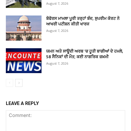
August 7, 2026
ਬੋਫੋਰਸ ਮਾਮਲਾ ਪੂਰੀ ਤਰ੍ਹਾਂ ਬੰਦ, ਸੁਪਰੀਮ ਕੋਰਟ ਨੇ
ਆਖਰੀ ਪਟੀਸ਼ਨ ਕੀਤੀ ਖਾਰਜ
August 7, 2026
ਯਮਨ ਅਤੇ ਸਾਊਦੀ ਅਰਬ ‘ਚ ਹੂਤੀ ਬਾਗੀਆਂ ਦੇ ਹਮਲੇ,
58 ਸੈਨਿਕਾਂ ਦੀ ਮੌਤ; ਕਈ ਨਾਗਰਿਕ ਜ਼ਖ਼ਮੀ
August 7, 2026
LEAVE A REPLY