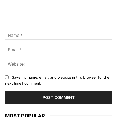
Comment:
Na
Ema
Web
Save my name, email, and website in this browser for the
next time I comment.
MOST POPULAR