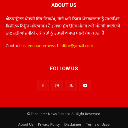
ABOUT US
ਐਨਕਾਊਂਟਰ ਪੰਜਾਬੀ ਇੱਕ ਨਿਰਪੱਖ, ਸੱਚੀ ਅਤੇ ਨਿਡਰ ਪੱਤਰਕਾਰਤਾ ਨੂੰ ਸਮਰਪਿਤ
ਡਿਜ਼ੀਟਲ ਨਿਊਜ਼ ਪਲੇਟਫਾਰਮ ਹੈ। ਸਾਡਾ ਮੁੱਖ ਉਦੇਸ਼ ਪੰਜਾਬ ਅਤੇ ਪੰਜਾਬੀ ਭਾਈਚਾਰੇ
ਨਾਲ ਜੁੜੀਆਂ ਜ਼ਮੀਨੀ ਹਕੀਕਤਾਂ ਨੂੰ ਤੁਹਾਡੀ ਅਵਾਜ਼ ਬਣਕੇ ਪੇਸ਼ ਕਰਨਾ ਹੈ।
Contact us:
encounternews1.editor@gmail.com
FOLLOW US
© Encounter News Punjabi. All Right Reserved.
About Us
Privacy Policy
Disclaimer
Terms of Usee