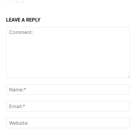
LEAVE A REPLY
Comment:
Na
Ema
Web