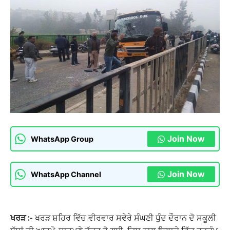
Join Now
WhatsApp Group
Join Now
WhatsApp Channel
ਖਰੜ :-
ਖਰੜ ਸ਼ਹਿਰ ਵਿੱਚ ਵੀਰਵਾਰ ਸਵੇਰੇ ਸੰਘਣੀ ਧੁੰਦ ਦੌਰਾਨ ਦੋ ਸਕੂਲੀ