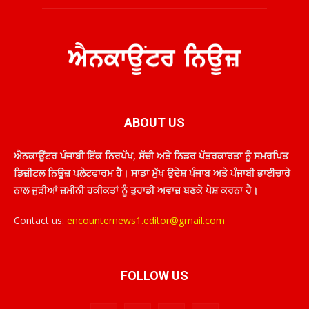
ABOUT US
ਐਨਕਾਊਂਟਰ ਪੰਜਾਬੀ ਇੱਕ ਨਿਰਪੱਖ, ਸੱਚੀ ਅਤੇ ਨਿਡਰ ਪੱਤਰਕਾਰਤਾ ਨੂੰ ਸਮਰਪਿਤ
ਡਿਜ਼ੀਟਲ ਨਿਊਜ਼ ਪਲੇਟਫਾਰਮ ਹੈ। ਸਾਡਾ ਮੁੱਖ ਉਦੇਸ਼ ਪੰਜਾਬ ਅਤੇ ਪੰਜਾਬੀ ਭਾਈਚਾਰੇ
ਨਾਲ ਜੁੜੀਆਂ ਜ਼ਮੀਨੀ ਹਕੀਕਤਾਂ ਨੂੰ ਤੁਹਾਡੀ ਅਵਾਜ਼ ਬਣਕੇ ਪੇਸ਼ ਕਰਨਾ ਹੈ।
Contact us:
encounternews1.editor@gmail.com
FOLLOW US