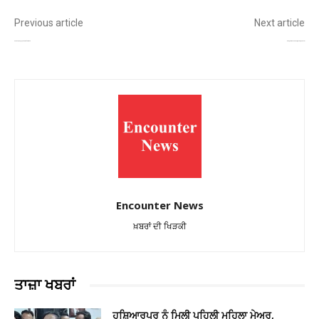
Previous article
Next article
ਚੋਰਾਂ ਦੇ ਹੋਂਸਲੇ ਬੁਲੰਦ, ਗੁਰਦੁਆਰਾ ਸਾਹਿਬ ‘ਚ ਕੀਤੀ ਚੋਰੀ!
ਨਿਜੀ ਸਕੂਲਾਂ ਲਈ ਬੋਰਡ ਦੀ ਸਖ਼ਤੀ, ਪ੍ਰਿੰਸੀਪਲਾਂ ਨੂੰ ਨੋਟਿਸ ਜਾਰੀ
Encounter News
ਖ਼ਬਰਾਂ ਦੀ ਖਿੜਕੀ
ਤਾਜ਼ਾ ਖਬਰਾਂ
ਹੁਸ਼ਿਆਰਪੁਰ ਨੂੰ ਮਿਲੀ ਪਹਿਲੀ ਮਹਿਲਾ ਮੇਅਰ,