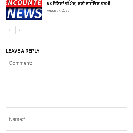
58 ਸੈਨਿਕਾਂ ਦੀ ਮੌਤ; ਕਈ ਨਾਗਰਿਕ ਜ਼ਖ਼ਮੀ
August 7, 2026
LEAVE A REPLY
Comment:
Na