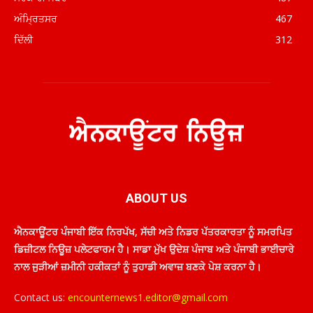
ਅੰਮ੍ਰਿਤਸਰ
467
ਦਿੱਲੀ
312
ABOUT US
ਐਨਕਾਊਂਟਰ ਪੰਜਾਬੀ ਇੱਕ ਨਿਰਪੱਖ, ਸੱਚੀ ਅਤੇ ਨਿਡਰ ਪੱਤਰਕਾਰਤਾ ਨੂੰ ਸਮਰਪਿਤ
ਡਿਜ਼ੀਟਲ ਨਿਊਜ਼ ਪਲੇਟਫਾਰਮ ਹੈ। ਸਾਡਾ ਮੁੱਖ ਉਦੇਸ਼ ਪੰਜਾਬ ਅਤੇ ਪੰਜਾਬੀ ਭਾਈਚਾਰੇ
ਨਾਲ ਜੁੜੀਆਂ ਜ਼ਮੀਨੀ ਹਕੀਕਤਾਂ ਨੂੰ ਤੁਹਾਡੀ ਅਵਾਜ਼ ਬਣਕੇ ਪੇਸ਼ ਕਰਨਾ ਹੈ।
Contact us:
encounternews1.editor@gmail.com