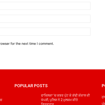
Name:*
Email:*
Website:
rowser for the next time I comment.
POPULAR POSTS
P
ਫਾਜ਼ਿਲਕਾ ‘ਚ ਕਬਰ ਪੁੱਟ ਕੇ ਕੱਢੀ ਕੰਕਾਲ ਦੀ
ਮੁ
ੋਚ
ਖੋਪੜੀ, ਪੁਲਿਸ ਨੇ 2 ਮੁਲਜ਼ਮ ਕੀਤੇ
ਪੰ
ਗ੍ਰਿਫ਼ਤਾਰ