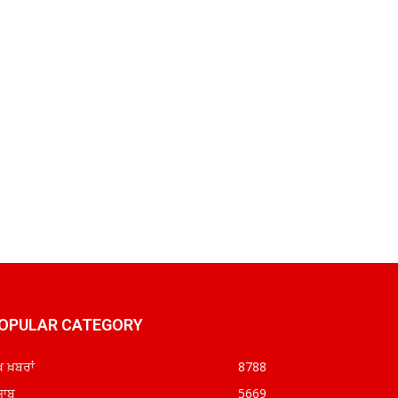
OPULAR CATEGORY
ਖ ਖ਼ਬਰਾਂ
8788
ਜਾਬ
5669