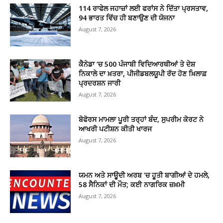
114 ਰਾਫੇਲ ਜਹਾਜ਼ਾਂ ਲਈ ਫਰਾਂਸ ਨੇ ਦਿੱਤਾ ਪ੍ਰਸਤਾਵ,
94 ਭਾਰਤ ਵਿੱਚ ਹੀ ਬਣਾਉਣ ਦੀ ਯੋਜਨਾ
August 7, 2026
ਕੈਨੇਡਾ ‘ਚ 500 ਪੰਜਾਬੀ ਵਿਦਿਆਰਥੀਆਂ ਤੇ ਦੇਸ਼
ਨਿਕਾਲੇ ਦਾ ਖ਼ਤਰਾ, ਪੀਜੀਡਬਲਯੂਪੀ ਰੱਦ ਹੋਣ ਖ਼ਿਲਾਫ਼
ਪ੍ਰਦਰਸ਼ਨ ਜਾਰੀ
August 7, 2026
ਬੋਫੋਰਸ ਮਾਮਲਾ ਪੂਰੀ ਤਰ੍ਹਾਂ ਬੰਦ, ਸੁਪਰੀਮ ਕੋਰਟ ਨੇ
ਆਖਰੀ ਪਟੀਸ਼ਨ ਕੀਤੀ ਖਾਰਜ
August 7, 2026
ਯਮਨ ਅਤੇ ਸਾਊਦੀ ਅਰਬ ‘ਚ ਹੂਤੀ ਬਾਗੀਆਂ ਦੇ ਹਮਲੇ,
58 ਸੈਨਿਕਾਂ ਦੀ ਮੌਤ; ਕਈ ਨਾਗਰਿਕ ਜ਼ਖ਼ਮੀ
August 7, 2026