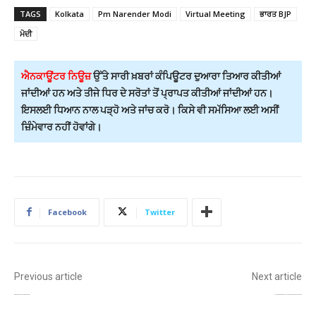
TAGS
Kolkata
Pm Narender Modi
Virtual Meeting
ਭਾਰਤ BJP
ਮੋਦੀ
ਐਨਕਾਊਂਟਰ ਨਿਊਜ਼
ਉੱਤੇ ਸਾਰੀ ਖ਼ਬਰਾਂ ਕੰਪਿਊਟਰ ਦੁਆਰਾ ਤਿਆਰ ਕੀਤੀਆਂ
ਜਾਂਦੀਆਂ ਹਨ ਅਤੇ ਤੀਜੇ ਧਿਰ ਦੇ ਸਰੋਤਾਂ ਤੋਂ ਪ੍ਰਾਪਤ ਕੀਤੀਆਂ ਜਾਂਦੀਆਂ ਹਨ।
ਇਸਲਈ ਧਿਆਨ ਨਾਲ ਪੜ੍ਹੋ ਅਤੇ ਜਾਂਚ ਕਰੋ। ਕਿਸੇ ਵੀ ਸਮੱਸਿਆ ਲਈ ਅਸੀਂ
ਜ਼ਿੰਮੇਵਾਰ ਨਹੀਂ ਹੋਵਾਂਗੇ।
Facebook
Twitter
Previous article
Next article
ਲੁਧਿਆਣਾ ‘ਚ ਦਿਨ ਦਿਹਾੜੇ ਔਰਤ ਦੀ ਗੋਲੀ ਮਾਰ ਕੇ ਹੱਤਿਆ!
ਨੇਤਰਹੀਣ ਯੂਨੀਅਨਾਂ ਦੀਆਂ ਮੰਗਾਂ ‘ਤੇ ਮਾਨ ਸਰਕਾਰ ਗੰਭੀਰ, ਮੰਤਰੀ ਡਾ. ਬਲਜੀਤ ਕੌਰ ਨੇ ਦਿੱਤਾ ਭਰੋਸਾ