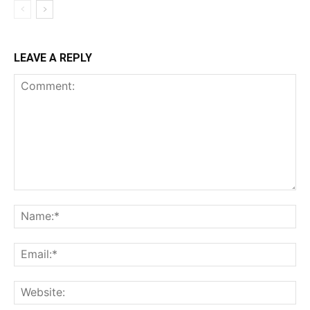
LEAVE A REPLY
Comment:
Na
Ema
Web