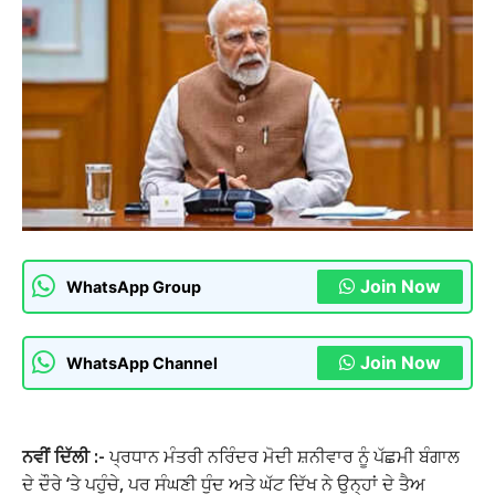
Join Now
WhatsApp Group
Join Now
WhatsApp Channel
ਨਵੀਂ ਦਿੱਲੀ :-
ਪ੍ਰਧਾਨ ਮੰਤਰੀ ਨਰਿੰਦਰ ਮੋਦੀ ਸ਼ਨੀਵਾਰ ਨੂੰ ਪੱਛਮੀ ਬੰਗਾਲ
ਦੇ ਦੌਰੇ ‘ਤੇ ਪਹੁੰਚੇ, ਪਰ ਸੰਘਣੀ ਧੁੰਦ ਅਤੇ ਘੱਟ ਦਿੱਖ ਨੇ ਉਨ੍ਹਾਂ ਦੇ ਤੈਅ