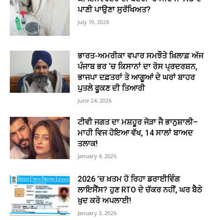
ਪਾਣੀ ਪਾਉਣਾ ਸੁਰੱਖਿਅਤ?
July 19, 2026
ਭਾਰਤ-ਅਮਰੀਕਾ ਵਪਾਰ ਸਮਝੌਤੇ ਖ਼ਿਲਾਫ਼ ਅੱਜ
ਪੰਜਾਬ ਭਰ ‘ਚ ਕਿਸਾਨਾਂ ਦਾ ਰੋਸ ਪ੍ਰਦਰਸ਼ਨ,
ਭਾਜਪਾ ਦਫ਼ਤਰਾਂ ਤੇ ਆਗੂਆਂ ਦੇ ਘਰਾਂ ਬਾਹਰ
ਪੁਤਲੇ ਫੂਕਣ ਦੀ ਤਿਆਰੀ
June 24, 2026
ਟੀਵੀ ਜਗਤ ਦਾ ਮਸ਼ਹੂਰ ਜੋੜਾ ਜੈ ਭਾਨੁਸ਼ਾਲੀ–
ਮਾਹੀ ਵਿਜ ਹੋਇਆ ਵੱਖ, 14 ਸਾਲਾਂ ਬਾਅਦ
ਤਲਾਕ!
January 4, 2026
2026 ’ਚ ਖ਼ਤਮ ਹੋ ਰਿਹਾ ਡਰਾਈਵਿੰਗ
ਲਾਇਸੈਂਸ? ਹੁਣ RTO ਦੇ ਚੱਕਰ ਨਹੀਂ, ਘਰ ਬੈਠੇ
ਖੁਦ ਕਰੋ ਅਪਲਾਈ!
January 3, 2026