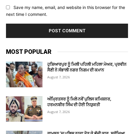
Save my name, email, and website in this browser for the
next time I comment.
MOST POPULAR
ਹੁਸ਼ਿਆਰਪੁਰ ਨੂੰ ਮਿਲੀ ਪਹਿਲੀ ਮਹਿਲਾ ਮੇਅਰ, ਪ੍ਰਵੀਨ
ਸੈਣੀ ਨੇ ਸੰਭਾਲੀ ਨਗਰ ਨਿਗਮ ਦੀ ਕਮਾਨ
August 7, 2026
ਅੰਮ੍ਰਿਤਸਰ ਨੂੰ ਮਿਲੇ ਨਵੇਂ ਪੁਲਿਸ ਕਮਿਸ਼ਨਰ,
ਹਰਮਨਬੀਰ ਸਿੰਘ ਦੀ ਹੋਈ ਨਿਯੁਕਤੀ
August 7, 2026
ਰਾਮਬਨ ’ਚ ਪੁਲਿਸ ਨਾਕਾ ਤੋੜ ਕੇ ਭੱਜੀ ਕਾਰ, ਸੁਰੱਖਿਆ