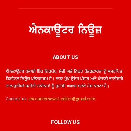
ABOUT US
ਐਨਕਾਊਂਟਰ ਪੰਜਾਬੀ ਇੱਕ ਨਿਰਪੱਖ, ਸੱਚੀ ਅਤੇ ਨਿਡਰ ਪੱਤਰਕਾਰਤਾ ਨੂੰ ਸਮਰਪਿਤ
ਡਿਜ਼ੀਟਲ ਨਿਊਜ਼ ਪਲੇਟਫਾਰਮ ਹੈ। ਸਾਡਾ ਮੁੱਖ ਉਦੇਸ਼ ਪੰਜਾਬ ਅਤੇ ਪੰਜਾਬੀ ਭਾਈਚਾਰੇ
ਨਾਲ ਜੁੜੀਆਂ ਜ਼ਮੀਨੀ ਹਕੀਕਤਾਂ ਨੂੰ ਤੁਹਾਡੀ ਅਵਾਜ਼ ਬਣਕੇ ਪੇਸ਼ ਕਰਨਾ ਹੈ।
Contact us:
encounternews1.editor@gmail.com
FOLLOW US