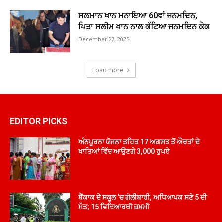
ਸਲਮਾਨ ਖਾਨ ਮਨਾਇਆ 60ਵਾਂ ਜਨਮਦਿਨ,
ਪਿਤਾ ਸਲੀਮ ਖਾਨ ਨਾਲ ਕੱਟਿਆ ਜਨਮਦਿਨ ਕੇਕ
December 27, 2025
Load more
EDITOR PICKS
ਅੰਨਪੂਰਨਾ ਯੋਜਨਾ ਤਹਿਤ 17 ਅਗਸਤ ਤੋਂ ਔਰਤਾਂ ਦੇ
ਖਾਤਿਆਂ ਵਿੱਚ ਆਉਣਗੇ 3,000 ਰੁਪਏ
ਬੈਂਕਾਕ ਦੇ ਸਕੂਲ ‘ਚ ਗੋਲੀਬਾਰੀ, ਅਧਿਆਪਕ ਸਣੇ 5 ਦੀ
ਮੌਤ; 15 ਵਿਦਿਆਰਥੀ ਜ਼ਖ਼ਮੀ