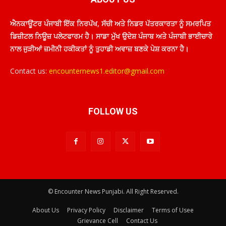
ਐਨਕਾਊਂਟਰ ਪੰਜਾਬੀ ਇੱਕ ਨਿਰਪੱਖ, ਸੱਚੀ ਅਤੇ ਨਿਡਰ ਪੱਤਰਕਾਰਤਾ ਨੂੰ ਸਮਰਪਿਤ
ਡਿਜ਼ੀਟਲ ਨਿਊਜ਼ ਪਲੇਟਫਾਰਮ ਹੈ। ਸਾਡਾ ਮੁੱਖ ਉਦੇਸ਼ ਪੰਜਾਬ ਅਤੇ ਪੰਜਾਬੀ ਭਾਈਚਾਰੇ
ਨਾਲ ਜੁੜੀਆਂ ਜ਼ਮੀਨੀ ਹਕੀਕਤਾਂ ਨੂੰ ਤੁਹਾਡੀ ਅਵਾਜ਼ ਬਣਕੇ ਪੇਸ਼ ਕਰਨਾ ਹੈ।
Contact us:
encounternews1.editor@gmail.com
FOLLOW US
© Encounter News Punjabi. All Right Reserved.
About Us
Privacy Policy
Disclaimer
Terms of Usee
Grievance Cell
Contact Us