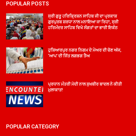
POPULAR POSTS
ਸ੍ਰੀ ਗੁਰੂ ਹਰਿਕ੍ਰਿਸ਼ਨ ਸਾਹਿਬ ਜੀ ਦਾ ਪ੍ਰਕਾਸ਼
ਗੁਰਪੁਰਬ ਸ਼ਰਧਾ ਨਾਲ ਮਨਾਇਆ ਜਾ ਰਿਹਾ, ਸ੍ਰੀ
ਹਰਿਮੰਦਰ ਸਾਹਿਬ ਵਿਖੇ ਸੰਗਤਾਂ ਦਾ ਭਾਰੀ ਇਕੱਠ
ਹੁਸ਼ਿਆਰਪੁਰ ਨਗਰ ਨਿਗਮ ਦੇ ਮੇਅਰ ਦੀ ਚੋਣ ਅੱਜ,
‘ਆਪ’ ਦੀ ਜਿੱਤ ਲਗਭਗ ਤੈਅ
ਪ੍ਰਧਾਨ ਮੰਤਰੀ ਮੋਦੀ ਨਾਲ ਸੁਖਬੀਰ ਬਾਦਲ ਨੇ ਕੀਤੀ
ਮੁਲਾਕਾਤ!
POPULAR CATEGORY