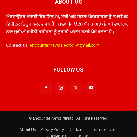
ABOUT US
ਐਨਕਾਊਂਟਰ ਪੰਜਾਬੀ ਇੱਕ ਨਿਰਪੱਖ, ਸੱਚੀ ਅਤੇ ਨਿਡਰ ਪੱਤਰਕਾਰਤਾ ਨੂੰ ਸਮਰਪਿਤ
ਡਿਜ਼ੀਟਲ ਨਿਊਜ਼ ਪਲੇਟਫਾਰਮ ਹੈ। ਸਾਡਾ ਮੁੱਖ ਉਦੇਸ਼ ਪੰਜਾਬ ਅਤੇ ਪੰਜਾਬੀ ਭਾਈਚਾਰੇ
ਨਾਲ ਜੁੜੀਆਂ ਜ਼ਮੀਨੀ ਹਕੀਕਤਾਂ ਨੂੰ ਤੁਹਾਡੀ ਅਵਾਜ਼ ਬਣਕੇ ਪੇਸ਼ ਕਰਨਾ ਹੈ।
Contact us:
encounternews1.editor@gmail.com
FOLLOW US
© Encounter News Punjabi. All Right Reserved.
About Us
Privacy Policy
Disclaimer
Terms of Usee
Grievance Cell
Contact Us