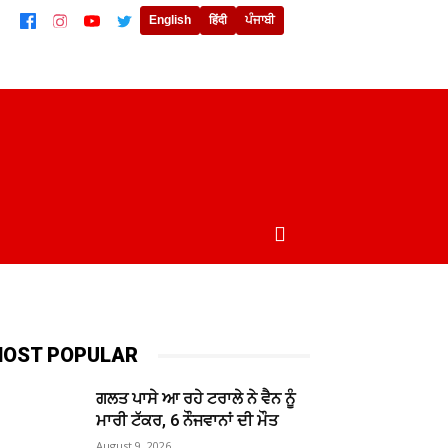
English
हिंदी
ਪੰਜਾਬੀ
ਲਾਈਫਸਟਾਈਲ
ਖੇਡਾਂ
ਦੁਨੀਆਂ
MORE
OST POPULAR
ਗਲਤ ਪਾਸੇ ਆ ਰਹੇ ਟਰਾਲੇ ਨੇ ਵੈਨ ਨੂੰ
ਮਾਰੀ ਟੱਕਰ, 6 ਨੌਜਵਾਨਾਂ ਦੀ ਮੌਤ
August 9, 2026