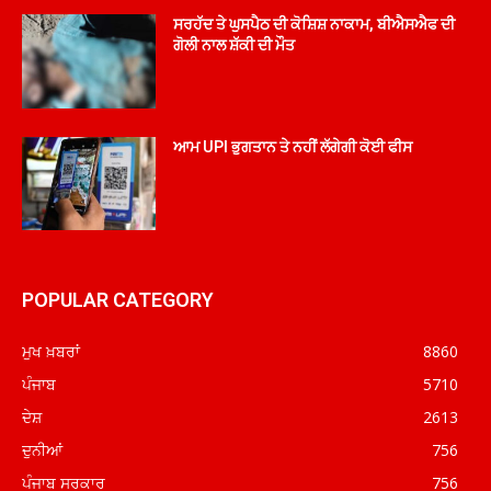
ਸਰਹੱਦ ਤੇ ਘੁਸਪੈਠ ਦੀ ਕੋਸ਼ਿਸ਼ ਨਾਕਾਮ, ਬੀਐਸਐਫ ਦੀ
ਗੋਲੀ ਨਾਲ ਸ਼ੱਕੀ ਦੀ ਮੌਤ
ਆਮ UPI ਭੁਗਤਾਨ ਤੇ ਨਹੀਂ ਲੱਗੇਗੀ ਕੋਈ ਫੀਸ
POPULAR CATEGORY
ਮੁਖ ਖ਼ਬਰਾਂ
8860
ਪੰਜਾਬ
5710
ਦੇਸ਼
2613
ਦੁਨੀਆਂ
756
ਪੰਜਾਬ ਸਰਕਾਰ
756