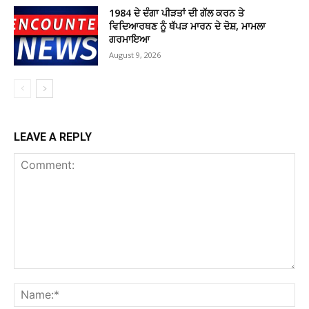
1984 ਦੇ ਦੰਗਾ ਪੀੜਤਾਂ ਦੀ ਗੱਲ ਕਰਨ ਤੇ
ਵਿਦਿਆਰਥਣ ਨੂੰ ਥੱਪੜ ਮਾਰਨ ਦੇ ਦੋਸ਼, ਮਾਮਲਾ
ਗਰਮਾਇਆ
August 9, 2026
LEAVE A REPLY
Comment:
Na