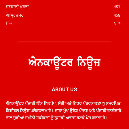
ਸਰਕਾਰੀ ਖ਼ਬਰਾਂ
487
ਅੰਮ੍ਰਿਤਸਰ
468
ਦਿੱਲੀ
313
ABOUT US
ਐਨਕਾਊਂਟਰ ਪੰਜਾਬੀ ਇੱਕ ਨਿਰਪੱਖ, ਸੱਚੀ ਅਤੇ ਨਿਡਰ ਪੱਤਰਕਾਰਤਾ ਨੂੰ ਸਮਰਪਿਤ
ਡਿਜ਼ੀਟਲ ਨਿਊਜ਼ ਪਲੇਟਫਾਰਮ ਹੈ। ਸਾਡਾ ਮੁੱਖ ਉਦੇਸ਼ ਪੰਜਾਬ ਅਤੇ ਪੰਜਾਬੀ ਭਾਈਚਾਰੇ
ਨਾਲ ਜੁੜੀਆਂ ਜ਼ਮੀਨੀ ਹਕੀਕਤਾਂ ਨੂੰ ਤੁਹਾਡੀ ਅਵਾਜ਼ ਬਣਕੇ ਪੇਸ਼ ਕਰਨਾ ਹੈ।