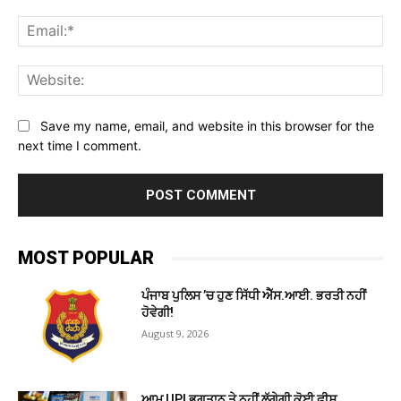
Ema
Web
Save my name, email, and website in this browser for the
next time I comment.
MOST POPULAR
ਪੰਜਾਬ ਪੁਲਿਸ ’ਚ ਹੁਣ ਸਿੱਧੀ ਐੱਸ.ਆਈ. ਭਰਤੀ ਨਹੀਂ
ਹੋਵੇਗੀ!
August 9, 2026
ਆਮ UPI ਭੁਗਤਾਨ ਤੇ ਨਹੀਂ ਲੱਗੇਗੀ ਕੋਈ ਫੀਸ