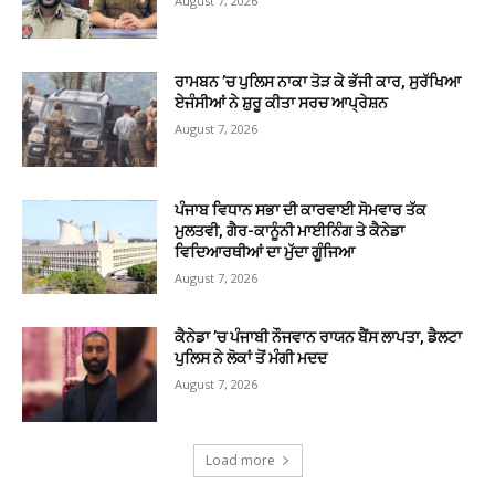
August 7, 2026
ਰਾਮਬਨ ’ਚ ਪੁਲਿਸ ਨਾਕਾ ਤੋੜ ਕੇ ਭੱਜੀ ਕਾਰ, ਸੁਰੱਖਿਆ
ਏਜੰਸੀਆਂ ਨੇ ਸ਼ੁਰੂ ਕੀਤਾ ਸਰਚ ਆਪ੍ਰੇਸ਼ਨ
August 7, 2026
ਪੰਜਾਬ ਵਿਧਾਨ ਸਭਾ ਦੀ ਕਾਰਵਾਈ ਸੋਮਵਾਰ ਤੱਕ
ਮੁਲਤਵੀ, ਗੈਰ-ਕਾਨੂੰਨੀ ਮਾਈਨਿੰਗ ਤੇ ਕੈਨੇਡਾ
ਵਿਦਿਆਰਥੀਆਂ ਦਾ ਮੁੱਦਾ ਗੂੰਜਿਆ
August 7, 2026
ਕੈਨੇਡਾ ’ਚ ਪੰਜਾਬੀ ਨੌਜਵਾਨ ਰਾਯਨ ਬੈਂਸ ਲਾਪਤਾ, ਡੈਲਟਾ
ਪੁਲਿਸ ਨੇ ਲੋਕਾਂ ਤੋਂ ਮੰਗੀ ਮਦਦ
August 7, 2026
Load more