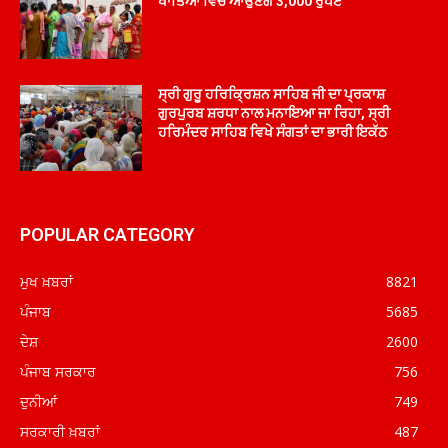
ਖਾਤਿਆਂ ਵਿੱਚ ਆਉਣਗੇ 3,000 ਰੁਪਏ
ਸ੍ਰੀ ਗੁਰੂ ਹਰਿਕ੍ਰਿਸ਼ਨ ਸਾਹਿਬ ਜੀ ਦਾ ਪ੍ਰਕਾਸ਼
ਗੁਰਪੁਰਬ ਸ਼ਰਧਾ ਨਾਲ ਮਨਾਇਆ ਜਾ ਰਿਹਾ, ਸ੍ਰੀ
ਹਰਿਮੰਦਰ ਸਾਹਿਬ ਵਿਖੇ ਸੰਗਤਾਂ ਦਾ ਭਾਰੀ ਇਕੱਠ
POPULAR CATEGORY
ਮੁਖ ਖ਼ਬਰਾਂ
8821
ਪੰਜਾਬ
5685
ਦੇਸ਼
2600
ਪੰਜਾਬ ਸਰਕਾਰ
756
ਦੁਨੀਆਂ
749
ਸਰਕਾਰੀ ਖ਼ਬਰਾਂ
487