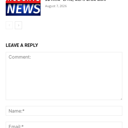
August 7, 2026
LEAVE A REPLY
Comment:
Na
Ema