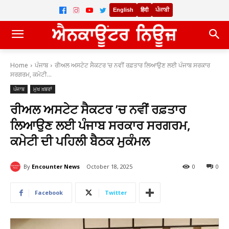
English
हिंदी
ਪੰਜਾਬੀ
Home
ਪੰਜਾਬ
ਰੀਅਲ ਅਸਟੇਟ ਸੈਕਟਰ ’ਚ ਨਵੀਂ ਰਫ਼ਤਾਰ ਲਿਆਉਣ ਲਈ ਪੰਜਾਬ ਸਰਕਾਰ
ਸਰਗਰਮ, ਕਮੇਟੀ...
ਪੰਜਾਬ
ਮੁਖ ਖ਼ਬਰਾਂ
ਰੀਅਲ ਅਸਟੇਟ ਸੈਕਟਰ ’ਚ ਨਵੀਂ ਰਫ਼ਤਾਰ
ਲਿਆਉਣ ਲਈ ਪੰਜਾਬ ਸਰਕਾਰ ਸਰਗਰਮ,
ਕਮੇਟੀ ਦੀ ਪਹਿਲੀ ਬੈਠਕ ਮੁਕੰਮਲ
By
Encounter News
October 18, 2025
0
0
Facebook
Twitter