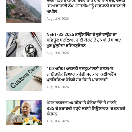
ਮਲਬਾ ਡਿੱਗਣ ਕਾਰਨ ਬਦਰੀਨਾਥ ਹਾਈਵੇਅ ਬੰਦ, ਚਮੋਲੀ
‘ਚ ਆਵਾਜਾਈ ਠੱਪ; ਯਾਤਰੀਆਂ ਨੂੰ ਸਾਵਧਾਨੀ ਵਰਤਣ ਦੀ
ਅਪੀਲ
August 6, 2026
NEET-SS 2025 ਕਾਊਂਸਲਿੰਗ ਦੇ ਦੂਜੇ ਰਾਊਂਡ ਦਾ
ਸ਼ਡਿਊਲ ਬਦਲਿਆ, ਹਾਈ ਕੋਰਟ ਦੇ ਹੁਕਮਾਂ ਤੋਂ ਬਾਅਦ
ਮੁੜ ਖੁੱਲ੍ਹੇਗਾ ਰਜਿਸਟ੍ਰੇਸ਼ਨ
August 6, 2026
100 ਅਹਿਮ ਆਯਾਤੀ ਵਸਤੂਆਂ ਲਈ ਕਸਟਮਜ਼
ਗਾਈਡਬੁੱਕ ਤਿਆਰ ਕਰੇਗੀ ਸਰਕਾਰ, ਕਲੀਅਰੈਂਸ
ਪ੍ਰਕਿਰਿਆ ਹੋਵੇਗੀ ਹੋਰ ਤੇਜ਼ ਤੇ ਪਾਰਦਰਸ਼ੀ
August 6, 2026
ਮੋਹਨ ਭਾਗਵਤ ਅਮਰੀਕਾ ਤੇ ਕੈਨੇਡਾ ਦੌਰੇ ਤੇ ਜਾਣਗੇ,
RSS ਦੇ ਸ਼ਤਾਬਦੀ ਵਰ੍ਹੇ ਸਬੰਧੀ ਨਿਊਯਾਰਕ ‘ਚ ਕਰਨਗੇ
ਸੰਬੋਧਨ
August 6, 2026