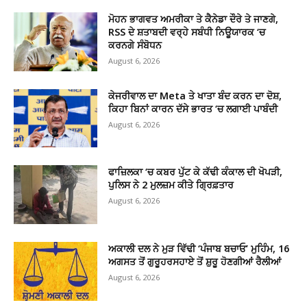
ਮੋਹਨ ਭਾਗਵਤ ਅਮਰੀਕਾ ਤੇ ਕੈਨੇਡਾ ਦੌਰੇ ਤੇ ਜਾਣਗੇ,
RSS ਦੇ ਸ਼ਤਾਬਦੀ ਵਰ੍ਹੇ ਸਬੰਧੀ ਨਿਊਯਾਰਕ ‘ਚ
ਕਰਨਗੇ ਸੰਬੋਧਨ
August 6, 2026
ਕੇਜਰੀਵਾਲ ਦਾ Meta ਤੇ ਖਾਤਾ ਬੰਦ ਕਰਨ ਦਾ ਦੋਸ਼,
ਕਿਹਾ ਬਿਨਾਂ ਕਾਰਨ ਦੱਸੇ ਭਾਰਤ ‘ਚ ਲਗਾਈ ਪਾਬੰਦੀ
August 6, 2026
ਫਾਜ਼ਿਲਕਾ ‘ਚ ਕਬਰ ਪੁੱਟ ਕੇ ਕੱਢੀ ਕੰਕਾਲ ਦੀ ਖੋਪੜੀ,
ਪੁਲਿਸ ਨੇ 2 ਮੁਲਜ਼ਮ ਕੀਤੇ ਗ੍ਰਿਫ਼ਤਾਰ
August 6, 2026
ਅਕਾਲੀ ਦਲ ਨੇ ਮੁੜ ਵਿੱਢੀ ‘ਪੰਜਾਬ ਬਚਾਓ’ ਮੁਹਿੰਮ, 16
ਅਗਸਤ ਤੋਂ ਗੁਰੂਹਰਸਹਾਏ ਤੋਂ ਸ਼ੁਰੂ ਹੋਣਗੀਆਂ ਰੈਲੀਆਂ
August 6, 2026