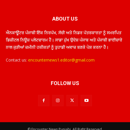
ABOUT US
ਐਨਕਾਊਂਟਰ ਪੰਜਾਬੀ ਇੱਕ ਨਿਰਪੱਖ, ਸੱਚੀ ਅਤੇ ਨਿਡਰ ਪੱਤਰਕਾਰਤਾ ਨੂੰ ਸਮਰਪਿਤ
ਡਿਜ਼ੀਟਲ ਨਿਊਜ਼ ਪਲੇਟਫਾਰਮ ਹੈ। ਸਾਡਾ ਮੁੱਖ ਉਦੇਸ਼ ਪੰਜਾਬ ਅਤੇ ਪੰਜਾਬੀ ਭਾਈਚਾਰੇ
ਨਾਲ ਜੁੜੀਆਂ ਜ਼ਮੀਨੀ ਹਕੀਕਤਾਂ ਨੂੰ ਤੁਹਾਡੀ ਅਵਾਜ਼ ਬਣਕੇ ਪੇਸ਼ ਕਰਨਾ ਹੈ।
Contact us:
encounternews1.editor@gmail.com
FOLLOW US
© Encounter News Punjabi. All Right Reserved.