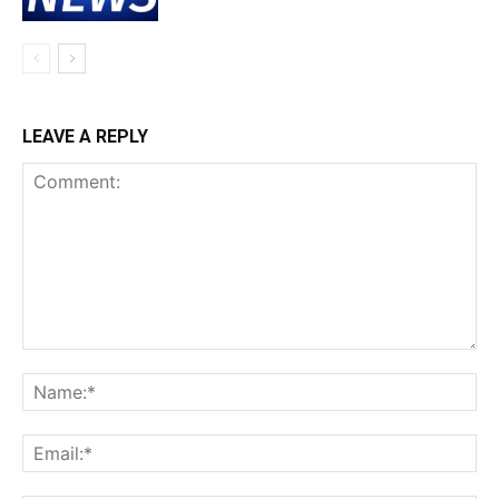
LEAVE A REPLY
Comment:
Na
Ema