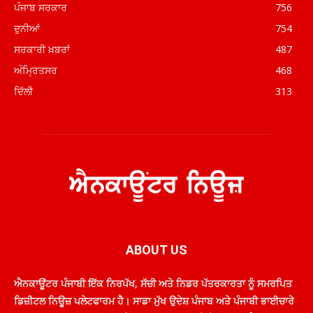
ਪੰਜਾਬ ਸਰਕਾਰ
756
ਦੁਨੀਆਂ
754
ਸਰਕਾਰੀ ਖ਼ਬਰਾਂ
487
ਅੰਮ੍ਰਿਤਸਰ
468
ਦਿੱਲੀ
313
ABOUT US
ਐਨਕਾਊਂਟਰ ਪੰਜਾਬੀ ਇੱਕ ਨਿਰਪੱਖ, ਸੱਚੀ ਅਤੇ ਨਿਡਰ ਪੱਤਰਕਾਰਤਾ ਨੂੰ ਸਮਰਪਿਤ
ਡਿਜ਼ੀਟਲ ਨਿਊਜ਼ ਪਲੇਟਫਾਰਮ ਹੈ। ਸਾਡਾ ਮੁੱਖ ਉਦੇਸ਼ ਪੰਜਾਬ ਅਤੇ ਪੰਜਾਬੀ ਭਾਈਚਾਰੇ