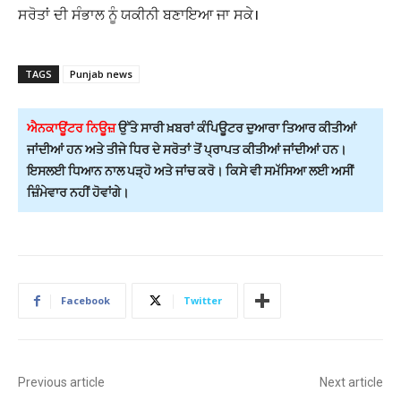
ਸਰੋਤਾਂ ਦੀ ਸੰਭਾਲ ਨੂੰ ਯਕੀਨੀ ਬਣਾਇਆ ਜਾ ਸਕੇ।
TAGS
Punjab news
ਐਨਕਾਊਂਟਰ ਨਿਊਜ਼
ਉੱਤੇ ਸਾਰੀ ਖ਼ਬਰਾਂ ਕੰਪਿਊਟਰ ਦੁਆਰਾ ਤਿਆਰ ਕੀਤੀਆਂ
ਜਾਂਦੀਆਂ ਹਨ ਅਤੇ ਤੀਜੇ ਧਿਰ ਦੇ ਸਰੋਤਾਂ ਤੋਂ ਪ੍ਰਾਪਤ ਕੀਤੀਆਂ ਜਾਂਦੀਆਂ ਹਨ।
ਇਸਲਈ ਧਿਆਨ ਨਾਲ ਪੜ੍ਹੋ ਅਤੇ ਜਾਂਚ ਕਰੋ। ਕਿਸੇ ਵੀ ਸਮੱਸਿਆ ਲਈ ਅਸੀਂ
ਜ਼ਿੰਮੇਵਾਰ ਨਹੀਂ ਹੋਵਾਂਗੇ।
Facebook
Twitter
Previous article
Next article