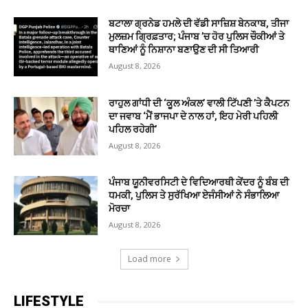
ਬਟਾਲਾ ਗ੍ਰਨੇਡ ਹਮਲੇ ਦੀ ਵੱਡੀ ਸਾਜ਼ਿਸ਼ ਬੇਨਕਾਬ, ਤੀਜਾ
ਮੁਲਜ਼ਮ ਗ੍ਰਿਫ਼ਤਾਰ; ਪੰਜਾਬ ’ਚ ਹੋਰ ਪੁਲਿਸ ਚੌਕੀਆਂ ਤੇ
ਥਾਣਿਆਂ ਨੂੰ ਨਿਸ਼ਾਨਾ ਬਣਾਉਣ ਦੀ ਸੀ ਤਿਆਰੀ
August 8, 2026
ਰਾਹੁਲ ਗਾਂਧੀ ਦੀ ‘ਕੂਲ ਅੰਕਲ’ ਵਾਲੀ ਟਿੱਪਣੀ ’ਤੇ ਕੈਪਟਨ
ਦਾ ਜਵਾਬ ‘ਮੈਂ ਭਾਜਪਾ ਦੇ ਨਾਲ ਹਾਂ, ਇਹ ਮੇਰੀ ਪਹਿਲੀ
ਪਹਿਲ ਰਹੇਗੀ’
August 8, 2026
ਪੰਜਾਬ ਯੂਨੀਵਰਸਿਟੀ ਦੇ ਵਿਦਿਆਰਥੀ ਕੇਂਦਰ ਨੂੰ ਬੰਬ ਦੀ
ਧਮਕੀ, ਪੁਲਿਸ ਤੇ ਸੁਰੱਖਿਆ ਏਜੰਸੀਆਂ ਨੇ ਸੰਭਾਲਿਆ
ਮੋਰਚਾ
August 8, 2026
Load more
LIFESTYLE