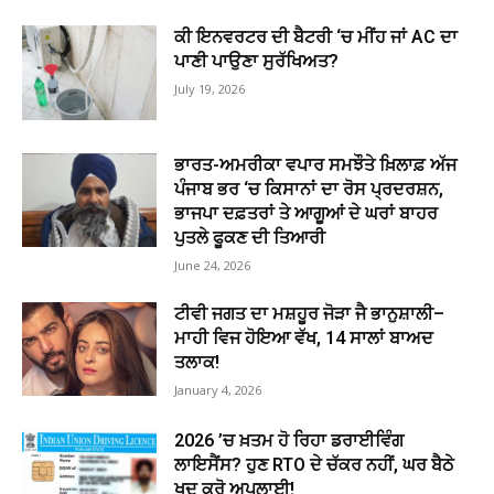
ਕੀ ਇਨਵਰਟਰ ਦੀ ਬੈਟਰੀ ‘ਚ ਮੀਂਹ ਜਾਂ AC ਦਾ
ਪਾਣੀ ਪਾਉਣਾ ਸੁਰੱਖਿਅਤ?
July 19, 2026
ਭਾਰਤ-ਅਮਰੀਕਾ ਵਪਾਰ ਸਮਝੌਤੇ ਖ਼ਿਲਾਫ਼ ਅੱਜ
ਪੰਜਾਬ ਭਰ ‘ਚ ਕਿਸਾਨਾਂ ਦਾ ਰੋਸ ਪ੍ਰਦਰਸ਼ਨ,
ਭਾਜਪਾ ਦਫ਼ਤਰਾਂ ਤੇ ਆਗੂਆਂ ਦੇ ਘਰਾਂ ਬਾਹਰ
ਪੁਤਲੇ ਫੂਕਣ ਦੀ ਤਿਆਰੀ
June 24, 2026
ਟੀਵੀ ਜਗਤ ਦਾ ਮਸ਼ਹੂਰ ਜੋੜਾ ਜੈ ਭਾਨੁਸ਼ਾਲੀ–
ਮਾਹੀ ਵਿਜ ਹੋਇਆ ਵੱਖ, 14 ਸਾਲਾਂ ਬਾਅਦ
ਤਲਾਕ!
January 4, 2026
2026 ’ਚ ਖ਼ਤਮ ਹੋ ਰਿਹਾ ਡਰਾਈਵਿੰਗ
ਲਾਇਸੈਂਸ? ਹੁਣ RTO ਦੇ ਚੱਕਰ ਨਹੀਂ, ਘਰ ਬੈਠੇ
ਖੁਦ ਕਰੋ ਅਪਲਾਈ!