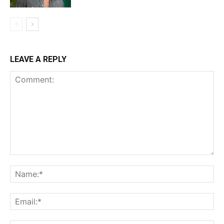
LEAVE A REPLY
Comment:
Na
Ema