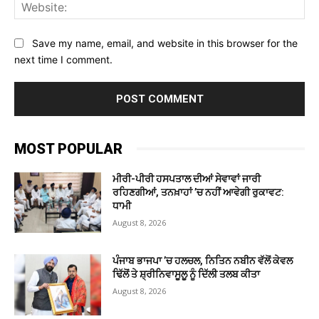
Web
Save my name, email, and website in this browser for the
next time I comment.
MOST POPULAR
ਮੀਰੀ-ਪੀਰੀ ਹਸਪਤਾਲ ਦੀਆਂ ਸੇਵਾਵਾਂ ਜਾਰੀ
ਰਹਿਣਗੀਆਂ, ਤਨਖ਼ਾਹਾਂ ’ਚ ਨਹੀਂ ਆਵੇਗੀ ਰੁਕਾਵਟ:
ਧਾਮੀ
August 8, 2026
ਪੰਜਾਬ ਭਾਜਪਾ ’ਚ ਹਲਚਲ, ਨਿਤਿਨ ਨਬੀਨ ਵੱਲੋਂ ਕੇਵਲ
ਢਿੱਲੋਂ ਤੇ ਸ਼੍ਰੀਨਿਵਾਸੂਲੂ ਨੂੰ ਦਿੱਲੀ ਤਲਬ ਕੀਤਾ
August 8, 2026