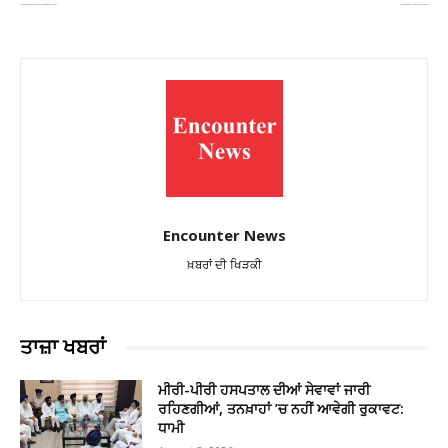
ਰਾਜ ਸਭਾ ਚੋਣਾਂ ਤੋਂ ਪਹਿਲਾਂ ਭਾਜਪਾ ਨੇ ਕਸੀ ਕਮਰ, ਸੂਬਾ ਪ੍ਰਧਾਨਾਂ ਦੀ ਦਿੱਲੀ ‘ਚ ਅਹਿਮ ਬੈਠਕ ਅੱਜ
ਕਮਰਸ਼ੀਅਲ ਗੈਸ ਸਿਲੰਡਰ ਮੁੜ ਮਹਿੰਗਾ, ਲਗਾਤਾਰ ਸੱਤਵੀਂ ਵਾਰ ਵਾਧਾ!
Encounter News
ਖ਼ਬਰਾਂ ਦੀ ਖਿੜਕੀ
ਤਾਜ਼ਾ ਖਬਰਾਂ
ਮੀਰੀ-ਪੀਰੀ ਹਸਪਤਾਲ ਦੀਆਂ ਸੇਵਾਵਾਂ ਜਾਰੀ
ਰਹਿਣਗੀਆਂ, ਤਨਖ਼ਾਹਾਂ ’ਚ ਨਹੀਂ ਆਵੇਗੀ ਰੁਕਾਵਟ:
ਧਾਮੀ