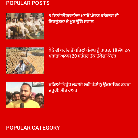
POPULAR POSTS
9 ਦਿਨਾਂ ਦੀ ਕਵਾਇਦ ਮਗਰੋਂ ਪੰਜਾਬ ਕਾਂਗਰਸ ਦੀ
ਇਕਜੁੱਟਤਾ ਤੇ ਮੁੜ ਉੱਠੇ ਸਵਾਲ
ਝੋਨੇ ਦੀ ਖਰੀਦ ਤੋਂ ਪਹਿਲਾਂ ਪੰਜਾਬ ਨੂੰ ਰਾਹਤ, 18 ਲੱਖ ਟਨ
ਪੁਰਾਣਾ ਅਨਾਜ 20 ਸਤੰਬਰ ਤੱਕ ਚੁੱਕੇਗਾ ਕੇਂਦਰ
ਨਸ਼ਿਆਂ ਵਿਰੁੱਧ ਲੜਾਈ ਲਈ ਖੇਡਾਂ ਨੂੰ ਉਤਸ਼ਾਹਿਤ ਕਰਨਾ
ਜ਼ਰੂਰੀ: ਮੀਤ ਹੇਅਰ
POPULAR CATEGORY