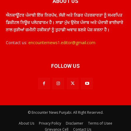
ABOUT US
ਐਨਕਾਊਂਟਰ ਪੰਜਾਬੀ ਇੱਕ ਨਿਰਪੱਖ, ਸੱਚੀ ਅਤੇ ਨਿਡਰ ਪੱਤਰਕਾਰਤਾ ਨੂੰ ਸਮਰਪਿਤ
ਡਿਜ਼ੀਟਲ ਨਿਊਜ਼ ਪਲੇਟਫਾਰਮ ਹੈ। ਸਾਡਾ ਮੁੱਖ ਉਦੇਸ਼ ਪੰਜਾਬ ਅਤੇ ਪੰਜਾਬੀ ਭਾਈਚਾਰੇ
ਨਾਲ ਜੁੜੀਆਂ ਜ਼ਮੀਨੀ ਹਕੀਕਤਾਂ ਨੂੰ ਤੁਹਾਡੀ ਅਵਾਜ਼ ਬਣਕੇ ਪੇਸ਼ ਕਰਨਾ ਹੈ।
Contact us:
encounternews1.editor@gmail.com
FOLLOW US
© Encounter News Punjabi. All Right Reserved.
About Us
Privacy Policy
Disclaimer
Terms of Usee
Grievance Cell
Contact Us