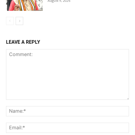
August 9, 2026
LEAVE A REPLY
Comment:
Na
Ema