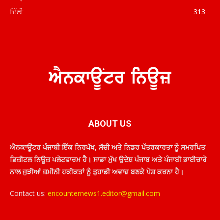
ਦਿੱਲੀ
313
ABOUT US
ਐਨਕਾਊਂਟਰ ਪੰਜਾਬੀ ਇੱਕ ਨਿਰਪੱਖ, ਸੱਚੀ ਅਤੇ ਨਿਡਰ ਪੱਤਰਕਾਰਤਾ ਨੂੰ ਸਮਰਪਿਤ
ਡਿਜ਼ੀਟਲ ਨਿਊਜ਼ ਪਲੇਟਫਾਰਮ ਹੈ। ਸਾਡਾ ਮੁੱਖ ਉਦੇਸ਼ ਪੰਜਾਬ ਅਤੇ ਪੰਜਾਬੀ ਭਾਈਚਾਰੇ
ਨਾਲ ਜੁੜੀਆਂ ਜ਼ਮੀਨੀ ਹਕੀਕਤਾਂ ਨੂੰ ਤੁਹਾਡੀ ਅਵਾਜ਼ ਬਣਕੇ ਪੇਸ਼ ਕਰਨਾ ਹੈ।
Contact us:
encounternews1.editor@gmail.com