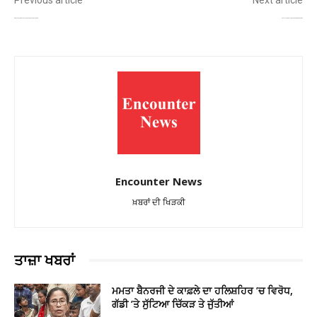
ਦਿੱਲੀ ਮੈਟਰੋ ‘ਚ ਸ੍ਰੀ ਸਾਹਿਬ ਪਾਏ ਹੋਣ ਕਾਰਨ , ਕਿਸਾਨ ਆਗੂ ਬਲਦੇਵ ਸਿਰਸਾ ਨੂੰ ਰੋਕਿਆ
ਚੇਤੇਸ਼ਵਰ ਪੁਜਾਰਾ ਨੇ ਕ੍ਰਿਕਟ ਨੂੰ ਕਿਹਾ ਅਲਵਿਦਾ, ਕੀਤਾ ਸੰਨਿਆਸ ਦਾ ਐਲਾਨ
Encounter News
ਖ਼ਬਰਾਂ ਦੀ ਖਿੜਕੀ
ਤਾਜ਼ਾ ਖਬਰਾਂ
ਮਮਤਾ ਬੈਨਰਜੀ ਦੇ ਕਾਫ਼ਲੇ ਦਾ ਹਲਿਸ਼ਹਿਰ ’ਚ ਵਿਰੋਧ,
ਗੱਡੀ ’ਤੇ ਸੁੱਟਿਆ ਚਿੱਕੜ ਤੇ ਜੁੱਤੀਆਂ