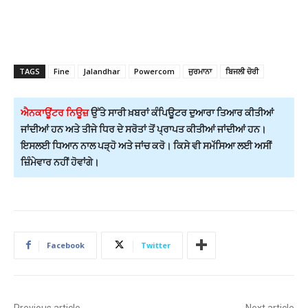
TAGS
Fine
Jalandhar
Powercom
ਜੁਰਮਾਨਾ
ਬਿਜਲੀ ਚੋਰੀ
ਐਨਕਾਊਂਟਰ ਨਿਊਜ਼
ਉੱਤੇ ਸਾਰੀ ਖ਼ਬਰਾਂ ਕੰਪਿਊਟਰ ਦੁਆਰਾ ਤਿਆਰ ਕੀਤੀਆਂ
ਜਾਂਦੀਆਂ ਹਨ ਅਤੇ ਤੀਜੇ ਧਿਰ ਦੇ ਸਰੋਤਾਂ ਤੋਂ ਪ੍ਰਾਪਤ ਕੀਤੀਆਂ ਜਾਂਦੀਆਂ ਹਨ।
ਇਸਲਈ ਧਿਆਨ ਨਾਲ ਪੜ੍ਹੋ ਅਤੇ ਜਾਂਚ ਕਰੋ। ਕਿਸੇ ਵੀ ਸਮੱਸਿਆ ਲਈ ਅਸੀਂ
ਜ਼ਿੰਮੇਵਾਰ ਨਹੀਂ ਹੋਵਾਂਗੇ।
Facebook
Twitter
Previous article
Next article