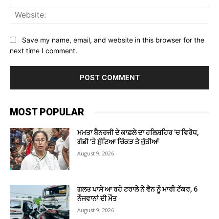
Web
Save my name, email, and website in this browser for the
next time I comment.
MOST POPULAR
ਮਮਤਾ ਬੈਨਰਜੀ ਦੇ ਕਾਫ਼ਲੇ ਦਾ ਹਲਿਸ਼ਹਿਰ ’ਚ ਵਿਰੋਧ,
ਗੱਡੀ ’ਤੇ ਸੁੱਟਿਆ ਚਿੱਕੜ ਤੇ ਜੁੱਤੀਆਂ
August 9, 2026
ਗਲਤ ਪਾਸੇ ਆ ਰਹੇ ਟਰਾਲੇ ਨੇ ਵੈਨ ਨੂੰ ਮਾਰੀ ਟੱਕਰ, 6
ਨੌਜਵਾਨਾਂ ਦੀ ਮੌਤ
August 9, 2026