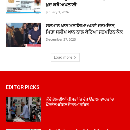
ਖੁਦ ਕਰੋ ਅਪਲਾਈ!
January 3, 2026
ਸਲਮਾਨ ਖਾਨ ਮਨਾਇਆ 60ਵਾਂ ਜਨਮਦਿਨ,
ਪਿਤਾ ਸਲੀਮ ਖਾਨ ਨਾਲ ਕੱਟਿਆ ਜਨਮਦਿਨ ਕੇਕ
December 27, 2025
Load more
EDITOR PICKS
ਕੱਚੇ ਤੇਲ ਦੀਆਂ ਕੀਮਤਾਂ ’ਚ ਫੇਰ ਉਛਾਲ, ਭਾਰਤ ’ਚ
ਪੈਟਰੋਲ-ਡੀਜ਼ਲ ਦੇ ਭਾਅ ਸਥਿਰ