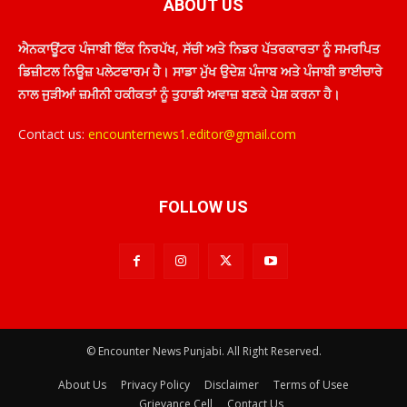
ABOUT US
ਐਨਕਾਊਂਟਰ ਪੰਜਾਬੀ ਇੱਕ ਨਿਰਪੱਖ, ਸੱਚੀ ਅਤੇ ਨਿਡਰ ਪੱਤਰਕਾਰਤਾ ਨੂੰ ਸਮਰਪਿਤ
ਡਿਜ਼ੀਟਲ ਨਿਊਜ਼ ਪਲੇਟਫਾਰਮ ਹੈ। ਸਾਡਾ ਮੁੱਖ ਉਦੇਸ਼ ਪੰਜਾਬ ਅਤੇ ਪੰਜਾਬੀ ਭਾਈਚਾਰੇ
ਨਾਲ ਜੁੜੀਆਂ ਜ਼ਮੀਨੀ ਹਕੀਕਤਾਂ ਨੂੰ ਤੁਹਾਡੀ ਅਵਾਜ਼ ਬਣਕੇ ਪੇਸ਼ ਕਰਨਾ ਹੈ।
Contact us:
encounternews1.editor@gmail.com
FOLLOW US
© Encounter News Punjabi. All Right Reserved.
About Us
Privacy Policy
Disclaimer
Terms of Usee
Grievance Cell
Contact Us