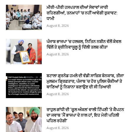
ਮੀਰੀ-ਪੀਰੀ ਹਸਪਤਾਲ ਦੀਆਂ ਸੇਵਾਵਾਂ ਜਾਰੀ
ਰਹਿਣਗੀਆਂ, ਤਨਖ਼ਾਹਾਂ ’ਚ ਨਹੀਂ ਆਵੇਗੀ ਰੁਕਾਵਟ:
ਧਾਮੀ
August 8, 2026
ਪੰਜਾਬ ਭਾਜਪਾ ’ਚ ਹਲਚਲ, ਨਿਤਿਨ ਨਬੀਨ ਵੱਲੋਂ ਕੇਵਲ
ਢਿੱਲੋਂ ਤੇ ਸ਼੍ਰੀਨਿਵਾਸੂਲੂ ਨੂੰ ਦਿੱਲੀ ਤਲਬ ਕੀਤਾ
August 8, 2026
ਬਟਾਲਾ ਗ੍ਰਨੇਡ ਹਮਲੇ ਦੀ ਵੱਡੀ ਸਾਜ਼ਿਸ਼ ਬੇਨਕਾਬ, ਤੀਜਾ
ਮੁਲਜ਼ਮ ਗ੍ਰਿਫ਼ਤਾਰ; ਪੰਜਾਬ ’ਚ ਹੋਰ ਪੁਲਿਸ ਚੌਕੀਆਂ ਤੇ
ਥਾਣਿਆਂ ਨੂੰ ਨਿਸ਼ਾਨਾ ਬਣਾਉਣ ਦੀ ਸੀ ਤਿਆਰੀ
August 8, 2026
ਰਾਹੁਲ ਗਾਂਧੀ ਦੀ ‘ਕੂਲ ਅੰਕਲ’ ਵਾਲੀ ਟਿੱਪਣੀ ’ਤੇ ਕੈਪਟਨ
ਦਾ ਜਵਾਬ ‘ਮੈਂ ਭਾਜਪਾ ਦੇ ਨਾਲ ਹਾਂ, ਇਹ ਮੇਰੀ ਪਹਿਲੀ
ਪਹਿਲ ਰਹੇਗੀ’
August 8, 2026