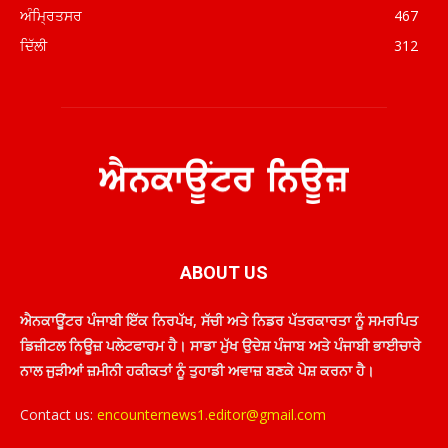
ਅੰਮ੍ਰਿਤਸਰ
467
ਦਿੱਲੀ
312
ABOUT US
ਐਨਕਾਊਂਟਰ ਪੰਜਾਬੀ ਇੱਕ ਨਿਰਪੱਖ, ਸੱਚੀ ਅਤੇ ਨਿਡਰ ਪੱਤਰਕਾਰਤਾ ਨੂੰ ਸਮਰਪਿਤ
ਡਿਜ਼ੀਟਲ ਨਿਊਜ਼ ਪਲੇਟਫਾਰਮ ਹੈ। ਸਾਡਾ ਮੁੱਖ ਉਦੇਸ਼ ਪੰਜਾਬ ਅਤੇ ਪੰਜਾਬੀ ਭਾਈਚਾਰੇ
ਨਾਲ ਜੁੜੀਆਂ ਜ਼ਮੀਨੀ ਹਕੀਕਤਾਂ ਨੂੰ ਤੁਹਾਡੀ ਅਵਾਜ਼ ਬਣਕੇ ਪੇਸ਼ ਕਰਨਾ ਹੈ।
Contact us:
encounternews1.editor@gmail.com