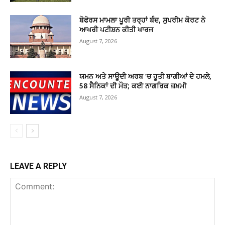
ਬੋਫੋਰਸ ਮਾਮਲਾ ਪੂਰੀ ਤਰ੍ਹਾਂ ਬੰਦ, ਸੁਪਰੀਮ ਕੋਰਟ ਨੇ
ਆਖਰੀ ਪਟੀਸ਼ਨ ਕੀਤੀ ਖਾਰਜ
August 7, 2026
ਯਮਨ ਅਤੇ ਸਾਊਦੀ ਅਰਬ ‘ਚ ਹੂਤੀ ਬਾਗੀਆਂ ਦੇ ਹਮਲੇ,
58 ਸੈਨਿਕਾਂ ਦੀ ਮੌਤ; ਕਈ ਨਾਗਰਿਕ ਜ਼ਖ਼ਮੀ
August 7, 2026
LEAVE A REPLY