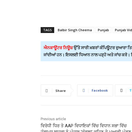
TAGS
Balbir Singh Cheema
Punjab
Punjab Vi
ਐਨਕਾਊਂਟਰ ਨਿਊਜ਼
ਉੱਤੇ ਸਾਰੀ ਖ਼ਬਰਾਂ ਕੰਪਿਊਟਰ ਦੁਆਰਾ ਤਿਆ
ਜਾਂਦੀਆਂ ਹਨ। ਇਸਲਈ ਧਿਆਨ ਨਾਲ ਪੜ੍ਹੋ ਅਤੇ ਜਾਂਚ ਕਰੋ। ਕਿਸ
Facebook
T
Share
Previous article
ਵਿਰੋਧੀ ਧਿਰ ਤੇ AAP ਵਿਧਾਇਕਾਂ ਵਿੱਚ ਵਿਧਾਨ ਸਭਾ ਵਿੱਚ