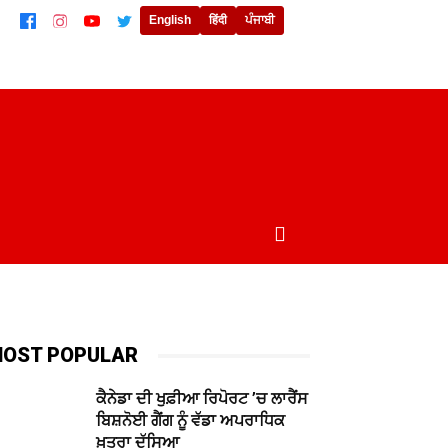
English
हिंदी
ਪੰਜਾਬੀ
ਲਾਈਫਸਟਾਈਲ
ਖੇਡਾਂ
ਦੁਨੀਆਂ
MORE
OST POPULAR
ਕੈਨੇਡਾ ਦੀ ਖੁਫ਼ੀਆ ਰਿਪੋਰਟ ’ਚ ਲਾਰੈਂਸ
ਬਿਸ਼ਨੋਈ ਗੈਂਗ ਨੂੰ ਵੱਡਾ ਅਪਰਾਧਿਕ
ਖ਼ਤਰਾ ਦੱਸਿਆ