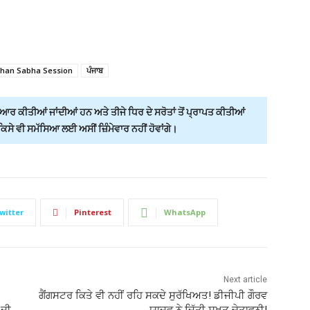
dhan Sabha Session
ਪੰਜਾਬ
ਰ ਕੀਤੀਆਂ ਜਾਂਦੀਆਂ ਹਨ ਅਤੇ ਤੀਜੇ ਧਿਰ ਦੇ ਸਰੋਤਾਂ ਤੋਂ ਪ੍ਰਾਪਤ ਕੀਤੀਆਂ
ੇ ਵੀ ਸਮੱਸਿਆ ਲਈ ਅਸੀਂ ਜ਼ਿੰਮੇਵਾਰ ਨਹੀਂ ਹੋਵਾਂਗੇ।
witter
Pinterest
WhatsApp
Next article
ਗੈਂਗਸਟਰ ਕਿਤੇ ਵੀ ਨਹੀਂ ਰਹਿ ਸਕਦੇ ਸੁਰੱਖਿਅਤ! ਡੀਜੀਪੀ ਗੌਰਵ