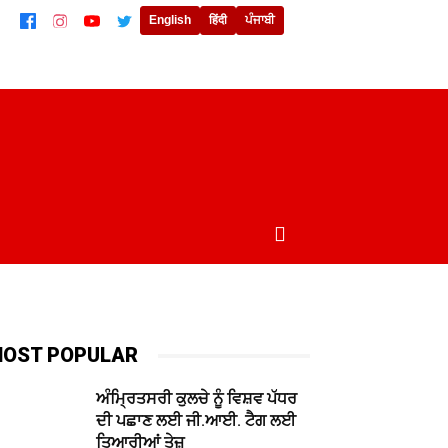
English
हिंदी
ਪੰਜਾਬੀ
ਲਾਈਫਸਟਾਈਲ
ਖੇਡਾਂ
ਦੁਨੀਆਂ
MORE
OST POPULAR
ਅੰਮ੍ਰਿਤਸਰੀ ਕੁਲਚੇ ਨੂੰ ਵਿਸ਼ਵ ਪੱਧਰ
ਦੀ ਪਛਾਣ ਲਈ ਜੀ.ਆਈ. ਟੈਗ ਲਈ
ਤਿਆਰੀਆਂ ਤੇਜ਼