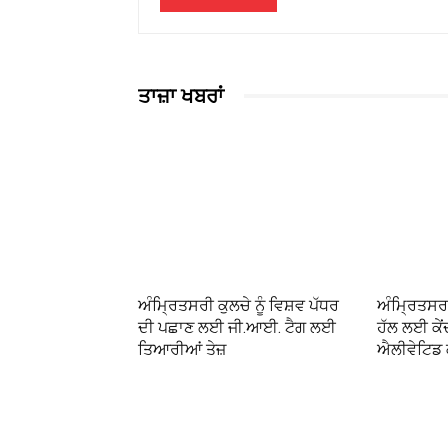
ਤਾਜ਼ਾ ਖਬਰਾਂ
ਅੰਮ੍ਰਿਤਸਰੀ ਕੁਲਚੇ ਨੂੰ ਵਿਸ਼ਵ ਪੱਧਰ
ਅੰਮ੍ਰਿਤਸਰ
ਦੀ ਪਛਾਣ ਲਈ ਜੀ.ਆਈ. ਟੈਗ ਲਈ
ਹੱਲ ਲਈ ਕੇਂ
ਤਿਆਰੀਆਂ ਤੇਜ਼
ਐਲੀਵੇਟਿਡ ਕ