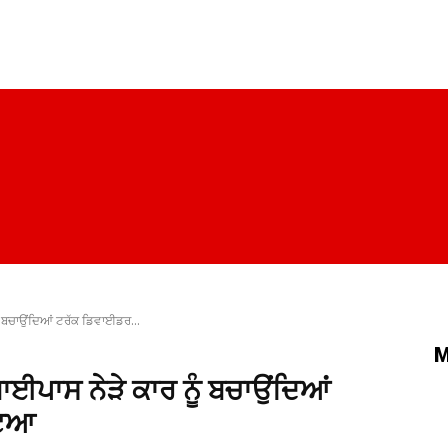
ਪੰਜਾਬ
ਚੰਡੀਗੜ੍ਹ
ਦਿੱਲੀ
ਹਰਿਆਣਾ
ਰਾਜਨੀਤੀ
ਸਿਹਤ
ੂੰ ਬਚਾਉਂਦਿਆਂ ਟਰੱਕ ਡਿਵਾਈਡਰ...
M
ਬਾਈਪਾਸ ਨੇੜੇ ਕਾਰ ਨੂੰ ਬਚਾਉਂਦਿਆਂ
ਟਿਆ