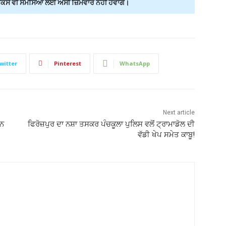
ੇ ਵੀ ਸਮੱਸਿਆ ਲਈ ਅਸੀਂ ਜ਼ਿੰਮੇਵਾਰ ਨਹੀਂ ਹੋਵਾਂਗੇ।
witter
Pinterest
WhatsApp
Next article
ਲਨ
ਫਿਰੋਜ਼ਪੁਰ ਦਾ ਨਸ਼ਾ ਤਸਕਰ ਪੰਚਕੂਲਾ ਪੁਲਿਸ ਵਲੋਂ ਟ੍ਰਾਮਾਡੋਲ ਦੀ
ਵੱਡੀ ਖੇਪ ਸਮੇਤ ਕਾਬੂ!