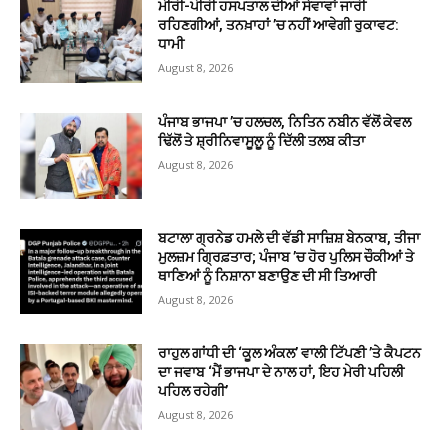
ਮੀਰੀ-ਪੀਰੀ ਹਸਪਤਾਲ ਦੀਆਂ ਸੇਵਾਵਾਂ ਜਾਰੀ
ਰਹਿਣਗੀਆਂ, ਤਨਖ਼ਾਹਾਂ ’ਚ ਨਹੀਂ ਆਵੇਗੀ ਰੁਕਾਵਟ:
ਧਾਮੀ
August 8, 2026
ਪੰਜਾਬ ਭਾਜਪਾ ’ਚ ਹਲਚਲ, ਨਿਤਿਨ ਨਬੀਨ ਵੱਲੋਂ ਕੇਵਲ
ਢਿੱਲੋਂ ਤੇ ਸ਼੍ਰੀਨਿਵਾਸੂਲੂ ਨੂੰ ਦਿੱਲੀ ਤਲਬ ਕੀਤਾ
August 8, 2026
ਬਟਾਲਾ ਗ੍ਰਨੇਡ ਹਮਲੇ ਦੀ ਵੱਡੀ ਸਾਜ਼ਿਸ਼ ਬੇਨਕਾਬ, ਤੀਜਾ
ਮੁਲਜ਼ਮ ਗ੍ਰਿਫ਼ਤਾਰ; ਪੰਜਾਬ ’ਚ ਹੋਰ ਪੁਲਿਸ ਚੌਕੀਆਂ ਤੇ
ਥਾਣਿਆਂ ਨੂੰ ਨਿਸ਼ਾਨਾ ਬਣਾਉਣ ਦੀ ਸੀ ਤਿਆਰੀ
August 8, 2026
ਰਾਹੁਲ ਗਾਂਧੀ ਦੀ ‘ਕੂਲ ਅੰਕਲ’ ਵਾਲੀ ਟਿੱਪਣੀ ’ਤੇ ਕੈਪਟਨ
ਦਾ ਜਵਾਬ ‘ਮੈਂ ਭਾਜਪਾ ਦੇ ਨਾਲ ਹਾਂ, ਇਹ ਮੇਰੀ ਪਹਿਲੀ
ਪਹਿਲ ਰਹੇਗੀ’
August 8, 2026