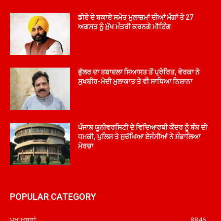
ਡੀਏ ਦੇ ਬਕਾਏ ਸਮੇਤ ਮੁਲਾਜ਼ਮਾਂ ਦੀਆਂ ਮੰਗਾਂ ਤੇ 27
ਅਗਸਤ ਨੂੰ ਮੁੱਖ ਮੰਤਰੀ ਕਰਨਗੇ ਮੀਟਿੰਗ
ਭੁੱਲਰ ਦਾ ਤਬਾਦਲਾ ਸਿਆਸਤ ਤੋਂ ਪ੍ਰੇਰਿਤ, ਵੇਰਕਾ ਨੇ
ਸੁਖਬੀਰ-ਮੋਦੀ ਮੁਲਾਕਾਤ ਤੇ ਵੀ ਸਾਧਿਆ ਨਿਸ਼ਾਨਾ
ਪੰਜਾਬ ਯੂਨੀਵਰਸਿਟੀ ਦੇ ਵਿਦਿਆਰਥੀ ਕੇਂਦਰ ਨੂੰ ਬੰਬ ਦੀ
ਧਮਕੀ, ਪੁਲਿਸ ਤੇ ਸੁਰੱਖਿਆ ਏਜੰਸੀਆਂ ਨੇ ਸੰਭਾਲਿਆ
ਮੋਰਚਾ
POPULAR CATEGORY
ਮੁਖ ਖ਼ਬਰਾਂ
8846