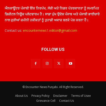
ਐਨਕਾਊਂਟਰ ਪੰਜਾਬੀ ਇੱਕ ਨਿਰਪੱਖ, ਸੱਚੀ ਅਤੇ ਨਿਡਰ ਪੱਤਰਕਾਰਤਾ ਨੂੰ ਸਮਰਪਿਤ
ਡਿਜ਼ੀਟਲ ਨਿਊਜ਼ ਪਲੇਟਫਾਰਮ ਹੈ। ਸਾਡਾ ਮੁੱਖ ਉਦੇਸ਼ ਪੰਜਾਬ ਅਤੇ ਪੰਜਾਬੀ ਭਾਈਚਾਰੇ
ਨਾਲ ਜੁੜੀਆਂ ਜ਼ਮੀਨੀ ਹਕੀਕਤਾਂ ਨੂੰ ਤੁਹਾਡੀ ਅਵਾਜ਼ ਬਣਕੇ ਪੇਸ਼ ਕਰਨਾ ਹੈ।
Contact us:
encounternews1.editor@gmail.com
FOLLOW US
© Encounter News Punjabi. All Right Reserved.
About Us
Privacy Policy
Disclaimer
Terms of Usee
Grievance Cell
Contact Us