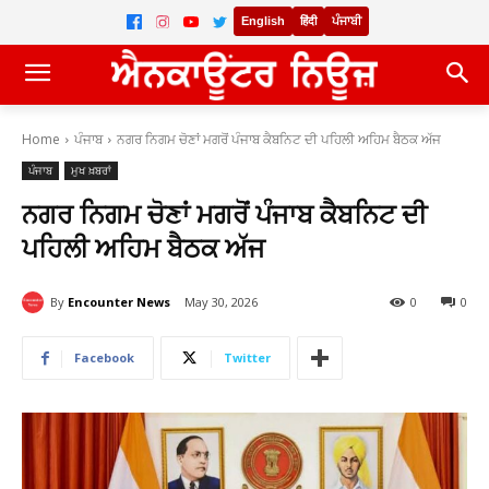
English
हिंदी
ਪੰਜਾਬੀ
Home
ਪੰਜਾਬ
ਨਗਰ ਨਿਗਮ ਚੋਣਾਂ ਮਗਰੋਂ ਪੰਜਾਬ ਕੈਬਨਿਟ ਦੀ ਪਹਿਲੀ ਅਹਿਮ ਬੈਠਕ ਅੱਜ
ਪੰਜਾਬ
ਮੁਖ ਖ਼ਬਰਾਂ
ਨਗਰ ਨਿਗਮ ਚੋਣਾਂ ਮਗਰੋਂ ਪੰਜਾਬ ਕੈਬਨਿਟ ਦੀ
ਪਹਿਲੀ ਅਹਿਮ ਬੈਠਕ ਅੱਜ
By
Encounter News
May 30, 2026
0
0
Facebook
Twitter