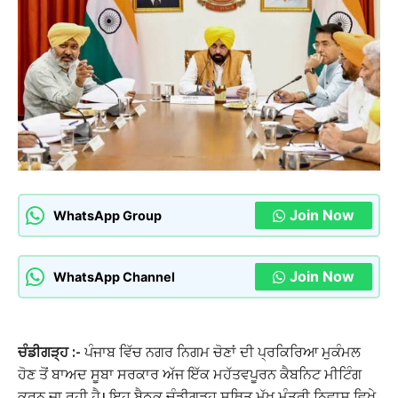
Join Now
WhatsApp Group
Join Now
WhatsApp Channel
ਚੰਡੀਗੜ੍ਹ :-
ਪੰਜਾਬ ਵਿੱਚ ਨਗਰ ਨਿਗਮ ਚੋਣਾਂ ਦੀ ਪ੍ਰਕਿਰਿਆ ਮੁਕੰਮਲ
ਹੋਣ ਤੋਂ ਬਾਅਦ ਸੂਬਾ ਸਰਕਾਰ ਅੱਜ ਇੱਕ ਮਹੱਤਵਪੂਰਨ ਕੈਬਨਿਟ ਮੀਟਿੰਗ
ਕਰਨ ਜਾ ਰਹੀ ਹੈ। ਇਹ ਬੈਠਕ ਚੰਡੀਗੜ੍ਹ ਸਥਿਤ ਮੁੱਖ ਮੰਤਰੀ ਨਿਵਾਸ ਵਿਖੇ