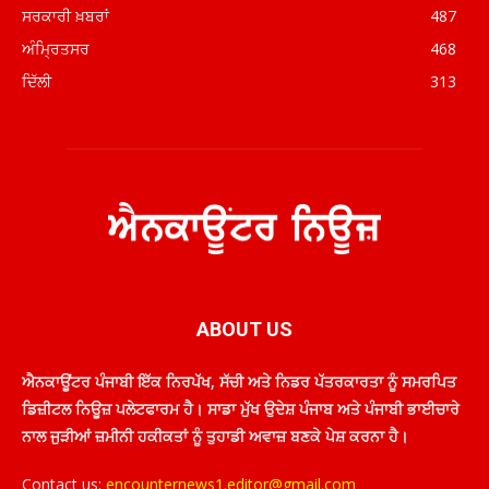
ਸਰਕਾਰੀ ਖ਼ਬਰਾਂ
487
ਅੰਮ੍ਰਿਤਸਰ
468
ਦਿੱਲੀ
313
ABOUT US
ਐਨਕਾਊਂਟਰ ਪੰਜਾਬੀ ਇੱਕ ਨਿਰਪੱਖ, ਸੱਚੀ ਅਤੇ ਨਿਡਰ ਪੱਤਰਕਾਰਤਾ ਨੂੰ ਸਮਰਪਿਤ
ਡਿਜ਼ੀਟਲ ਨਿਊਜ਼ ਪਲੇਟਫਾਰਮ ਹੈ। ਸਾਡਾ ਮੁੱਖ ਉਦੇਸ਼ ਪੰਜਾਬ ਅਤੇ ਪੰਜਾਬੀ ਭਾਈਚਾਰੇ
ਨਾਲ ਜੁੜੀਆਂ ਜ਼ਮੀਨੀ ਹਕੀਕਤਾਂ ਨੂੰ ਤੁਹਾਡੀ ਅਵਾਜ਼ ਬਣਕੇ ਪੇਸ਼ ਕਰਨਾ ਹੈ।
Contact us:
encounternews1.editor@gmail.com