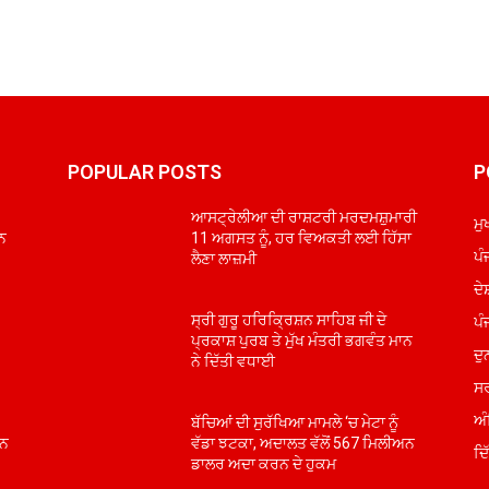
POPULAR POSTS
P
ਆਸਟ੍ਰੇਲੀਆ ਦੀ ਰਾਸ਼ਟਰੀ ਮਰਦਮਸ਼ੁਮਾਰੀ
ਮੁ
ਾਨ
11 ਅਗਸਤ ਨੂੰ, ਹਰ ਵਿਅਕਤੀ ਲਈ ਹਿੱਸਾ
ਪੰ
ਲੈਣਾ ਲਾਜ਼ਮੀ
ਦੇ
ਪੰ
ਸ੍ਰੀ ਗੁਰੂ ਹਰਿਕ੍ਰਿਸ਼ਨ ਸਾਹਿਬ ਜੀ ਦੇ
ਪ੍ਰਕਾਸ਼ ਪੁਰਬ ਤੇ ਮੁੱਖ ਮੰਤਰੀ ਭਗਵੰਤ ਮਾਨ
ਦੁ
ਨੇ ਦਿੱਤੀ ਵਧਾਈ
ਸਰ
ਅੰ
ਬੱਚਿਆਂ ਦੀ ਸੁਰੱਖਿਆ ਮਾਮਲੇ ‘ਚ ਮੇਟਾ ਨੂੰ
ਅਨ
ਵੱਡਾ ਝਟਕਾ, ਅਦਾਲਤ ਵੱਲੋਂ 567 ਮਿਲੀਅਨ
ਦਿ
ਡਾਲਰ ਅਦਾ ਕਰਨ ਦੇ ਹੁਕਮ