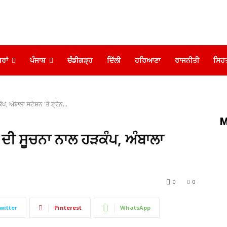
ਰਾਂ
ਪੰਜਾਬ
ਚੰਡੀਗੜ੍ਹ
ਦਿੱਲੀ
ਹਰਿਆਣਾ
ਰਾਜਨੀਤੀ
ਸਿਹ
, ਅੰਬਾਲਾ ਸਟੇਸ਼ਨ 'ਤੇ ਟ੍ਰੇਨ...
M
 ਦੀ ਸੂਚਨਾ ਨਾਲ ਹੜਕੰਪ, ਅੰਬਾਲਾ
0
0
witter
Pinterest
WhatsApp