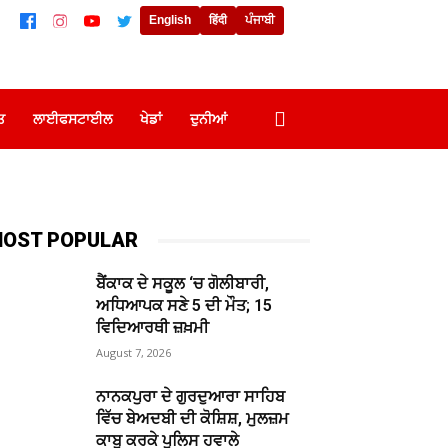
English
हिंदी
ਪੰਜਾਬੀ
ਤ
ਲਾਈਫਸਟਾਈਲ
ਖੇਡਾਂ
ਦੁਨੀਆਂ
OST POPULAR
ਬੈਂਕਾਕ ਦੇ ਸਕੂਲ ‘ਚ ਗੋਲੀਬਾਰੀ,
ਅਧਿਆਪਕ ਸਣੇ 5 ਦੀ ਮੌਤ; 15
ਵਿਦਿਆਰਥੀ ਜ਼ਖ਼ਮੀ
August 7, 2026
ਨਾਨਕਪੁਰਾ ਦੇ ਗੁਰਦੁਆਰਾ ਸਾਹਿਬ
ਵਿੱਚ ਬੇਅਦਬੀ ਦੀ ਕੋਸ਼ਿਸ਼, ਮੁਲਜ਼ਮ
ਕਾਬੂ ਕਰਕੇ ਪੁਲਿਸ ਹਵਾਲੇ