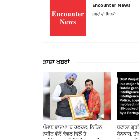
Encounter News
ਖ਼ਬਰਾਂ ਦੀ ਖਿੜਕੀ
ਤਾਜ਼ਾ ਖਬਰਾਂ
ਪੰਜਾਬ ਭਾਜਪਾ ’ਚ ਹਲਚਲ, ਨਿਤਿਨ
ਬਟਾਲਾ ਗ੍ਰਨ
ਨਬੀਨ ਵੱਲੋਂ ਕੇਵਲ ਢਿੱਲੋਂ ਤੇ
ਬੇਨਕਾਬ, ਤੀ