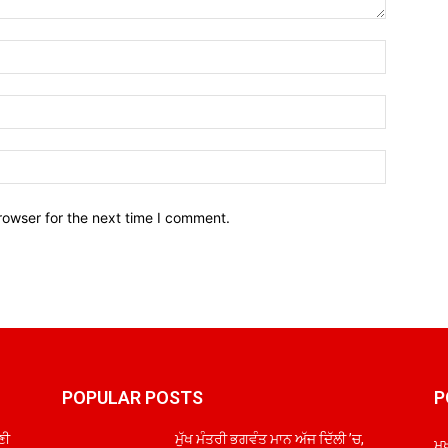
Name:*
Email:*
Website:
rowser for the next time I comment.
POPULAR POSTS
P
ਣੀ
ਮੁੱਖ ਮੰਤਰੀ ਭਗਵੰਤ ਮਾਨ ਅੱਜ ਦਿੱਲੀ ’ਚ,
ਮੁ