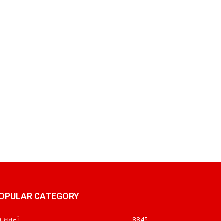
OPULAR CATEGORY
ਖ ਖ਼ਬਰਾਂ
8845