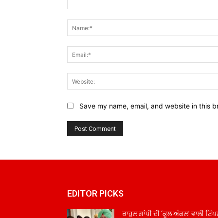
Comment:
Save my name, email, and website in this b
EDITOR PICKS
ਰਾਹੁਲ ਗਾਂਧੀ ਦੀ ‘ਕੂਲ ਅੰਕਲ’ ਵਾਲੀ ਟਿੱਪ