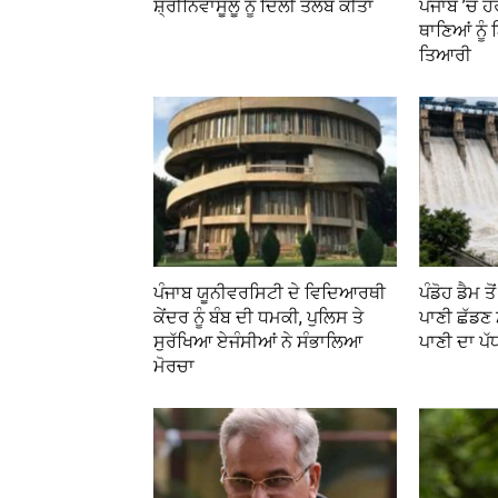
ਸ਼੍ਰੀਨਿਵਾਸੂਲੂ ਨੂੰ ਦਿੱਲੀ ਤਲਬ ਕੀਤਾ
ਪੰਜਾਬ ’ਚ ਹੋ
ਥਾਣਿਆਂ ਨੂੰ
ਤਿਆਰੀ
ਪੰਜਾਬ ਯੂਨੀਵਰਸਿਟੀ ਦੇ ਵਿਦਿਆਰਥੀ
ਪੰਡੋਹ ਡੈਮ 
ਕੇਂਦਰ ਨੂੰ ਬੰਬ ਦੀ ਧਮਕੀ, ਪੁਲਿਸ ਤੇ
ਪਾਣੀ ਛੱਡਣ
ਸੁਰੱਖਿਆ ਏਜੰਸੀਆਂ ਨੇ ਸੰਭਾਲਿਆ
ਪਾਣੀ ਦਾ ਪ
ਮੋਰਚਾ