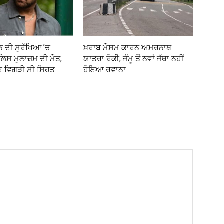
 ਦੀ ਸੁਰੱਖਿਆ ’ਚ
ਖ਼ਰਾਬ ਮੌਸਮ ਕਾਰਨ ਅਮਰਨਾਥ
ਿਸ ਮੁਲਾਜ਼ਮ ਦੀ ਮੌਤ,
ਯਾਤਰਾ ਰੋਕੀ, ਜੰਮੂ ਤੋਂ ਨਵਾਂ ਜੱਥਾ ਨਹੀਂ
ਰ ਵਿਗੜੀ ਸੀ ਸਿਹਤ
ਹੋਇਆ ਰਵਾਨਾ