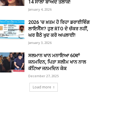
14 ਸਾਲਾਂ ਬਾਅਦ ਤਲਾਕ!
January 4, 2026
2026 ’ਚ ਖ਼ਤਮ ਹੋ ਰਿਹਾ ਡਰਾਈਵਿੰਗ
ਲਾਇਸੈਂਸ? ਹੁਣ RTO ਦੇ ਚੱਕਰ ਨਹੀਂ,
ਘਰ ਬੈਠੇ ਖੁਦ ਕਰੋ ਅਪਲਾਈ!
January 3, 2026
ਸਲਮਾਨ ਖਾਨ ਮਨਾਇਆ 60ਵਾਂ
ਜਨਮਦਿਨ, ਪਿਤਾ ਸਲੀਮ ਖਾਨ ਨਾਲ
ਕੱਟਿਆ ਜਨਮਦਿਨ ਕੇਕ
December 27, 2025
Load more