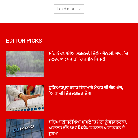
Load more
EDITOR PICKS
ਮੀਂਹ ਨੇ ਵਧਾਈਆਂ ਮੁਸ਼ਕਲਾਂ, ਦਿੱਲੀ-ਐਨ.ਸੀ.ਆਰ. ‘ਚ
ਜਲਭਰਾਅ; ਪਹਾੜਾਂ ‘ਚ ਜ਼ਮੀਨ ਖਿਸਕੀ
ਹੁਸ਼ਿਆਰਪੁਰ ਨਗਰ ਨਿਗਮ ਦੇ ਮੇਅਰ ਦੀ ਚੋਣ ਅੱਜ,
‘ਆਪ’ ਦੀ ਜਿੱਤ ਲਗਭਗ ਤੈਅ
ਬੱਚਿਆਂ ਦੀ ਸੁਰੱਖਿਆ ਮਾਮਲੇ ‘ਚ ਮੇਟਾ ਨੂੰ ਵੱਡਾ ਝਟਕਾ,
ਅਦਾਲਤ ਵੱਲੋਂ 567 ਮਿਲੀਅਨ ਡਾਲਰ ਅਦਾ ਕਰਨ ਦੇ
ਹੁਕਮ