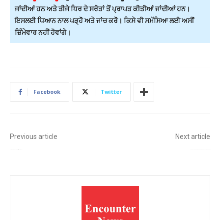
ਜਾਂਦੀਆਂ ਹਨ ਅਤੇ ਤੀਜੇ ਧਿਰ ਦੇ ਸਰੋਤਾਂ ਤੋਂ ਪ੍ਰਾਪਤ ਕੀਤੀਆਂ ਜਾਂਦੀਆਂ ਹਨ।
ਇਸਲਈ ਧਿਆਨ ਨਾਲ ਪੜ੍ਹੋ ਅਤੇ ਜਾਂਚ ਕਰੋ। ਕਿਸੇ ਵੀ ਸਮੱਸਿਆ ਲਈ ਅਸੀਂ
ਜ਼ਿੰਮੇਵਾਰ ਨਹੀਂ ਹੋਵਾਂਗੇ।
Facebook
Twitter
Previous article
Next article
ਬਿਹਾਰ ਵਿੱਚ ਅਗਲੇ ਸੱਤ ਦਿਨਾਂ ਤੱਕ ਮੀਂਹ ਤੇ ਤੂਫ਼ਾਨ ਦੀ ਸੰਭਾਵਨਾ
ਮਨਕੀਰਤ ਔਲਖ ਨੇ ਸੜਕ ਹਾਦਸੇ ਵਿੱਚ ਜ਼ਖਮੀ ਬੱਚੀ ਦੀ ਮਦਦ ਕਰਕੇ ਮਨੁੱਖਤਾ ਦੀ ਮਿਸਾਲ ਪੇਸ਼ ਕੀਤੀ