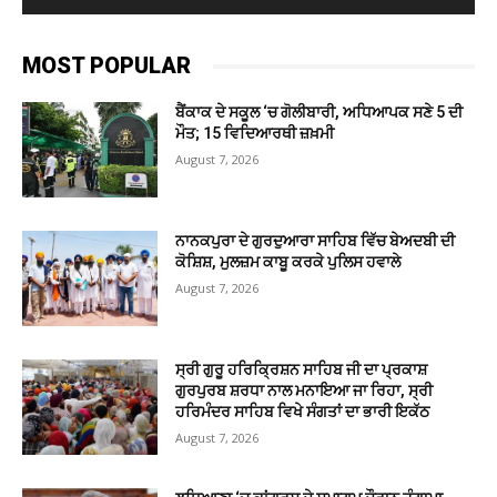
MOST POPULAR
ਬੈਂਕਾਕ ਦੇ ਸਕੂਲ ‘ਚ ਗੋਲੀਬਾਰੀ, ਅਧਿਆਪਕ ਸਣੇ 5 ਦੀ
ਮੌਤ; 15 ਵਿਦਿਆਰਥੀ ਜ਼ਖ਼ਮੀ
August 7, 2026
ਨਾਨਕਪੁਰਾ ਦੇ ਗੁਰਦੁਆਰਾ ਸਾਹਿਬ ਵਿੱਚ ਬੇਅਦਬੀ ਦੀ
ਕੋਸ਼ਿਸ਼, ਮੁਲਜ਼ਮ ਕਾਬੂ ਕਰਕੇ ਪੁਲਿਸ ਹਵਾਲੇ
August 7, 2026
ਸ੍ਰੀ ਗੁਰੂ ਹਰਿਕ੍ਰਿਸ਼ਨ ਸਾਹਿਬ ਜੀ ਦਾ ਪ੍ਰਕਾਸ਼
ਗੁਰਪੁਰਬ ਸ਼ਰਧਾ ਨਾਲ ਮਨਾਇਆ ਜਾ ਰਿਹਾ, ਸ੍ਰੀ
ਹਰਿਮੰਦਰ ਸਾਹਿਬ ਵਿਖੇ ਸੰਗਤਾਂ ਦਾ ਭਾਰੀ ਇਕੱਠ
August 7, 2026