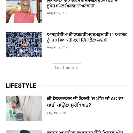
ਲੁਧਿਆਣਾ ‘ਚ ਕਾਂਗਰਸ ਦੇ ਸਮਾਗਮ ਦੌਰਾਨ ਹੰਗਾਮਾ,
ਭੂਪੇਸ਼ ਬਘੇਲ ਖ਼ਿਲਾਫ਼ ਨਾਅਰੇਬਾਜ਼ੀ
August 7, 2026
ਆਸਟ੍ਰੇਲੀਆ ਦੀ ਰਾਸ਼ਟਰੀ ਮਰਦਮਸ਼ੁਮਾਰੀ 11 ਅਗਸਤ
ਨੂੰ, ਹਰ ਵਿਅਕਤੀ ਲਈ ਹਿੱਸਾ ਲੈਣਾ ਲਾਜ਼ਮੀ
August 7, 2026
Load more
LIFESTYLE
ਕੀ ਇਨਵਰਟਰ ਦੀ ਬੈਟਰੀ ‘ਚ ਮੀਂਹ ਜਾਂ AC ਦਾ
ਪਾਣੀ ਪਾਉਣਾ ਸੁਰੱਖਿਅਤ?
July 19, 2026