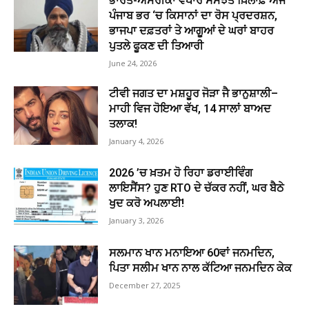
ਭਾਰਤ-ਅਮਰੀਕਾ ਵਪਾਰ ਸਮਝੌਤੇ ਖ਼ਿਲਾਫ਼ ਅੱਜ
ਪੰਜਾਬ ਭਰ ‘ਚ ਕਿਸਾਨਾਂ ਦਾ ਰੋਸ ਪ੍ਰਦਰਸ਼ਨ,
ਭਾਜਪਾ ਦਫ਼ਤਰਾਂ ਤੇ ਆਗੂਆਂ ਦੇ ਘਰਾਂ ਬਾਹਰ
ਪੁਤਲੇ ਫੂਕਣ ਦੀ ਤਿਆਰੀ
June 24, 2026
ਟੀਵੀ ਜਗਤ ਦਾ ਮਸ਼ਹੂਰ ਜੋੜਾ ਜੈ ਭਾਨੁਸ਼ਾਲੀ–
ਮਾਹੀ ਵਿਜ ਹੋਇਆ ਵੱਖ, 14 ਸਾਲਾਂ ਬਾਅਦ
ਤਲਾਕ!
January 4, 2026
2026 ’ਚ ਖ਼ਤਮ ਹੋ ਰਿਹਾ ਡਰਾਈਵਿੰਗ
ਲਾਇਸੈਂਸ? ਹੁਣ RTO ਦੇ ਚੱਕਰ ਨਹੀਂ, ਘਰ ਬੈਠੇ
ਖੁਦ ਕਰੋ ਅਪਲਾਈ!
January 3, 2026
ਸਲਮਾਨ ਖਾਨ ਮਨਾਇਆ 60ਵਾਂ ਜਨਮਦਿਨ,
ਪਿਤਾ ਸਲੀਮ ਖਾਨ ਨਾਲ ਕੱਟਿਆ ਜਨਮਦਿਨ ਕੇਕ
December 27, 2025