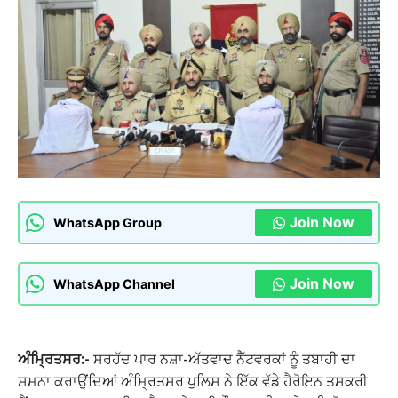
Join Now
WhatsApp Group
Join Now
WhatsApp Channel
ਅੰਮ੍ਰਿਤਸਰ:-
ਸਰਹੱਦ ਪਾਰ ਨਸ਼ਾ-ਅੱਤਵਾਦ ਨੈੱਟਵਰਕਾਂ ਨੂੰ ਤਬਾਹੀ ਦਾ
ਸਮਨਾ ਕਰਾਉਂਦਿਆਂ ਅੰਮ੍ਰਿਤਸਰ ਪੁਲਿਸ ਨੇ ਇੱਕ ਵੱਡੇ ਹੈਰੋਇਨ ਤਸਕਰੀ