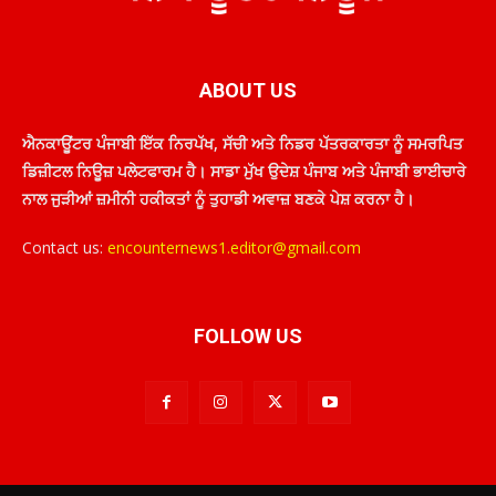
ABOUT US
ਐਨਕਾਊਂਟਰ ਪੰਜਾਬੀ ਇੱਕ ਨਿਰਪੱਖ, ਸੱਚੀ ਅਤੇ ਨਿਡਰ ਪੱਤਰਕਾਰਤਾ ਨੂੰ ਸਮਰਪਿਤ
ਡਿਜ਼ੀਟਲ ਨਿਊਜ਼ ਪਲੇਟਫਾਰਮ ਹੈ। ਸਾਡਾ ਮੁੱਖ ਉਦੇਸ਼ ਪੰਜਾਬ ਅਤੇ ਪੰਜਾਬੀ ਭਾਈਚਾਰੇ
ਨਾਲ ਜੁੜੀਆਂ ਜ਼ਮੀਨੀ ਹਕੀਕਤਾਂ ਨੂੰ ਤੁਹਾਡੀ ਅਵਾਜ਼ ਬਣਕੇ ਪੇਸ਼ ਕਰਨਾ ਹੈ।
Contact us:
encounternews1.editor@gmail.com
FOLLOW US