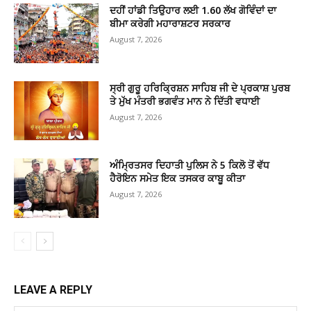
ਦਹੀਂ ਹਾਂਡੀ ਤਿਉਹਾਰ ਲਈ 1.60 ਲੱਖ ਗੋਵਿੰਦਾਂ ਦਾ
ਬੀਮਾ ਕਰੇਗੀ ਮਹਾਰਾਸ਼ਟਰ ਸਰਕਾਰ
August 7, 2026
ਸ੍ਰੀ ਗੁਰੂ ਹਰਿਕ੍ਰਿਸ਼ਨ ਸਾਹਿਬ ਜੀ ਦੇ ਪ੍ਰਕਾਸ਼ ਪੁਰਬ
ਤੇ ਮੁੱਖ ਮੰਤਰੀ ਭਗਵੰਤ ਮਾਨ ਨੇ ਦਿੱਤੀ ਵਧਾਈ
August 7, 2026
ਅੰਮ੍ਰਿਤਸਰ ਦਿਹਾਤੀ ਪੁਲਿਸ ਨੇ 5 ਕਿਲੋ ਤੋਂ ਵੱਧ
ਹੈਰੋਇਨ ਸਮੇਤ ਇਕ ਤਸਕਰ ਕਾਬੂ ਕੀਤਾ
August 7, 2026
LEAVE A REPLY